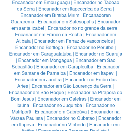
Encanador em Embu guaçu
|
Encanador no Taboao
da Serra
|
Encanador em itapecerica da Serra
|
Encanador em Biritiba Mirim
|
Encanadoren
Guararema
|
Encanador em Salesopolis
|
Encanador
em santa izabel
|
Encanador no rio grande da serra
|
Encanador em Franco da Rocha
|
Encanador em
Atibaia
|
Encanador em Ferraz de vasconcelos
|
Encanador no Bertioga
|
Encanador no Peruibe
|
Encanador em Caraguatatuba
|
Encanador no Guaruja
|
Encanador em Mongagua
|
Encanador em São
Sebastião
|
Encanador em Carapicuiba
|
Encanador
em Santana de Parnaiba
|
Encanador em Itapevi
|
Encanador em Jandira
|
Encanador no Embu das
Artes
|
Encanador em São Lourenço da Serra
|
Encanador em São Roque
|
Encanador na Pirapora do
Bom Jesus
|
Encanador em Caieiras
|
Encanador em
Ibiúna
|
Encanador no Juquitiba
|
Encanador no
Mairiporã
|
Encanador em Cabreúva
|
Encanador na
Várzea Paulista
|
Encanador no Cubatão
|
Encanador
em Itupeva
|
Encanador no Vinhedo
|
Encanador em
Itatiba
|
Encanador na Bragança Paulista
|