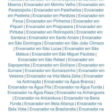
Moema
|
Encanador em Moinho Velho
|
Encanador em
Paraisopolis
|
Encanador em Parelheiros
|
Encanador
em Pedreira
|
Encanador em Perdizes
|
Encanador em
Perus
|
Encanador em Pinheiros
|
Encanador em
Piqueri
|
Encanador em Pirajussara
|
Encanador em
Pirituba
|
Encanador em Rolinopolis
|
Encanador em
Santana
|
Encanador em Santo Amaro
|
Encanador
em São Domingos
|
Encanador em São João Climaco
|
Encanador em São Lucas
|
Encanador em São
Mateus
|
Encanador em São Miguel Paulista
|
Encanador em São Rafael
|
Encanador em
Sapopemba
|
Encanador em Siciliano
|
Encanador em
Sumare
|
Encanador em Sumarezinho
|
Encanador em
Veleiros
|
Encanador na Vila Maria Zelia
|
Encanador
na Aclimação
|
Encanador na Água Branca
|
Encanador na Água Fria
|
Encanador na Água Funda
|
Encanador na Água Rasa
|
Encanador na Anhanguera
|
Encanador na Aricanduva
|
Encanador na Barra
Funda
|
Encanador em Bela Aliança
|
Encanador no
Bela Vista
|
Encanador na Brasilandia
|
Encanador na