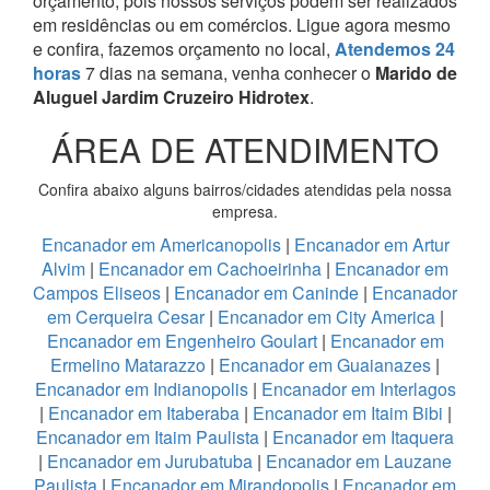
orçamento, pois nossos serviços podem ser realizados
em residências ou em comércios.
Ligue agora mesmo
e confira, fazemos orçamento no local,
Atendemos 24
horas
7 dias na semana, venha conhecer o
Marido de
Aluguel Jardim Cruzeiro Hidrotex
.
ÁREA DE ATENDIMENTO
Confira abaixo alguns bairros/cidades atendidas pela nossa
empresa.
Encanador em Americanopolis
|
Encanador em Artur
Alvim
|
Encanador em Cachoeirinha
|
Encanador em
Campos Eliseos
|
Encanador em Caninde
|
Encanador
em Cerqueira Cesar
|
Encanador em City America
|
Encanador em Engenheiro Goulart
|
Encanador em
Ermelino Matarazzo
|
Encanador em Guaianazes
|
Encanador em Indianopolis
|
Encanador em Interlagos
|
Encanador em Itaberaba
|
Encanador em Itaim Bibi
|
Encanador em Itaim Paulista
|
Encanador em Itaquera
|
Encanador em Jurubatuba
|
Encanador em Lauzane
Paulista
|
Encanador em Mirandopolis
|
Encanador em