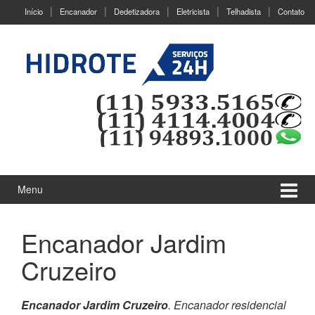
Ir
Pular
Início
Encanador
Dedetizadora
Eletricista
Telhadista
Contato
para
para
o
menu
Conteúdo
principal
Menu
Encanador Jardim
Cruzeiro
Encanador Jardim Cruzeiro
. Encanador residencial