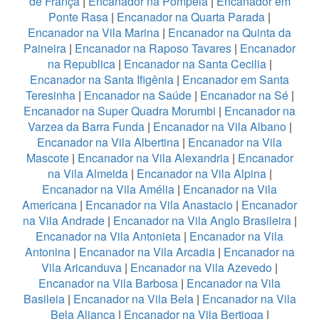
de França
|
Encanador na Pompeia
|
Encanador em
Ponte Rasa
|
Encanador na Quarta Parada
|
Encanador na Vila Marina
|
Encanador na Quinta da
Paineira
|
Encanador na Raposo Tavares
|
Encanador
na Republica
|
Encanador na Santa Cecilia
|
Encanador na Santa Ifigênia
|
Encanador em Santa
Teresinha
|
Encanador na Saúde
|
Encanador na Sé
|
Encanador na Super Quadra Morumbi
|
Encanador na
Varzea da Barra Funda
|
Encanador na Vila Albano
|
Encanador na Vila Albertina
|
Encanador na Vila
Mascote
|
Encanador na Vila Alexandria
|
Encanador
na Vila Almeida
|
Encanador na Vila Alpina
|
Encanador na Vila Amélia
|
Encanador na Vila
Americana
|
Encanador na Vila Anastacio
|
Encanador
na Vila Andrade
|
Encanador na Vila Anglo Brasileira
|
Encanador na Vila Antonieta
|
Encanador na Vila
Antonina
|
Encanador na Vila Arcadia
|
Encanador na
Vila Aricanduva
|
Encanador na Vila Azevedo
|
Encanador na Vila Barbosa
|
Encanador na Vila
Basileia
|
Encanador na Vila Bela
|
Encanador na Vila
Bela Aliança
|
Encanador na Vila Bertioga
|