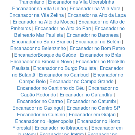
Tramontano
|
Encanador na Vila Uberabinha
|
Encanador na Vila União
|
Encanador na Vila Vera
|
Encanador na Vila Zelina
|
Encanador na Alto da Lapa
|
Encanador na Alto da Mooca
|
Encanador no Alto de
Pinheiros
|
Encanador no Alto do Pari
|
Encanador no
Balneario Mar Paulista
|
Encanador no Baronesa
|
Encanador no Barro Branco
|
Encanador no Belém
|
Encanador no Belenzinho
|
Encanador no Bom Retiro
|
EncanadorBosque da Saúde
|
Encanador no Brás
|
Encanador no Brooklin Novo
|
Encanador no Brooklin
Paulista
|
Encanador no Burgo Paulista
|
Encanador
no Butantã
|
Encanador no Cambuci
|
Encanador no
Campo Belo
|
Encanador no Campo Grande
|
Encanador no Cantinho do Céu
|
Encanador no
Capão Redondo
|
Encanador no Carandiru
|
Encanador no Carrão
|
Encanador no Catumbi
|
Encanador no Caxingui
|
Encanador no Centro SP
|
Encanador no Cursino
|
Encanador em Grajaú
|
Encanador no Higienopolis
|
Encanador no Horto
Florestal
|
Encanador no Ibirapuera
|
Encanador em
Iguatemi
|
Encanador no Imirim
|
Encanador no