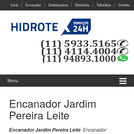
Ir
Pular
Início
Encanador
Dedetizadora
Eletricista
Telhadista
Contato
para
para
o
menu
Conteúdo
principal
Menu
Encanador Jardim
Pereira Leite
Encanador Jardim Pereira Leite
. Encanador