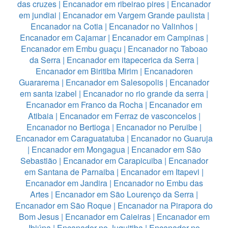
das cruzes
|
Encanador em ribeirao pires
|
Encanador
em jundiai
|
Encanador em Vargem Grande paulista
|
Encanador na Cotia
|
Encanador no Valinhos
|
Encanador em Cajamar
|
Encanador em Campinas
|
Encanador em Embu guaçu
|
Encanador no Taboao
da Serra
|
Encanador em itapecerica da Serra
|
Encanador em Biritiba Mirim
|
Encanadoren
Guararema
|
Encanador em Salesopolis
|
Encanador
em santa izabel
|
Encanador no rio grande da serra
|
Encanador em Franco da Rocha
|
Encanador em
Atibaia
|
Encanador em Ferraz de vasconcelos
|
Encanador no Bertioga
|
Encanador no Peruibe
|
Encanador em Caraguatatuba
|
Encanador no Guaruja
|
Encanador em Mongagua
|
Encanador em São
Sebastião
|
Encanador em Carapicuiba
|
Encanador
em Santana de Parnaiba
|
Encanador em Itapevi
|
Encanador em Jandira
|
Encanador no Embu das
Artes
|
Encanador em São Lourenço da Serra
|
Encanador em São Roque
|
Encanador na Pirapora do
Bom Jesus
|
Encanador em Caieiras
|
Encanador em
Ibiúna
|
Encanador no Juquitiba
|
Encanador no