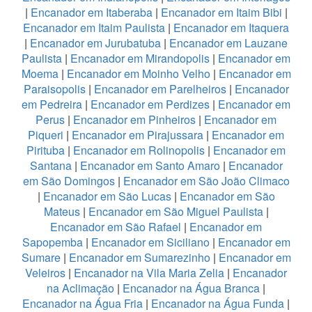
|
Encanador em Itaberaba
|
Encanador em Itaim Bibi
|
Encanador em Itaim Paulista
|
Encanador em Itaquera
|
Encanador em Jurubatuba
|
Encanador em Lauzane
Paulista
|
Encanador em Mirandopolis
|
Encanador em
Moema
|
Encanador em Moinho Velho
|
Encanador em
Paraisopolis
|
Encanador em Parelheiros
|
Encanador
em Pedreira
|
Encanador em Perdizes
|
Encanador em
Perus
|
Encanador em Pinheiros
|
Encanador em
Piqueri
|
Encanador em Pirajussara
|
Encanador em
Pirituba
|
Encanador em Rolinopolis
|
Encanador em
Santana
|
Encanador em Santo Amaro
|
Encanador
em São Domingos
|
Encanador em São João Climaco
|
Encanador em São Lucas
|
Encanador em São
Mateus
|
Encanador em São Miguel Paulista
|
Encanador em São Rafael
|
Encanador em
Sapopemba
|
Encanador em Siciliano
|
Encanador em
Sumare
|
Encanador em Sumarezinho
|
Encanador em
Veleiros
|
Encanador na Vila Maria Zelia
|
Encanador
na Aclimação
|
Encanador na Água Branca
|
Encanador na Água Fria
|
Encanador na Água Funda
|