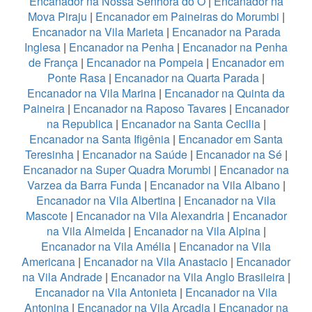
Encanador na Nossa Senhora do Ó
|
Encanador na
Mova Piraju
|
Encanador em Paineiras do Morumbi
|
Encanador na Vila Marieta
|
Encanador na Parada
Inglesa
|
Encanador na Penha
|
Encanador na Penha
de França
|
Encanador na Pompeia
|
Encanador em
Ponte Rasa
|
Encanador na Quarta Parada
|
Encanador na Vila Marina
|
Encanador na Quinta da
Paineira
|
Encanador na Raposo Tavares
|
Encanador
na Republica
|
Encanador na Santa Cecilia
|
Encanador na Santa Ifigênia
|
Encanador em Santa
Teresinha
|
Encanador na Saúde
|
Encanador na Sé
|
Encanador na Super Quadra Morumbi
|
Encanador na
Varzea da Barra Funda
|
Encanador na Vila Albano
|
Encanador na Vila Albertina
|
Encanador na Vila
Mascote
|
Encanador na Vila Alexandria
|
Encanador
na Vila Almeida
|
Encanador na Vila Alpina
|
Encanador na Vila Amélia
|
Encanador na Vila
Americana
|
Encanador na Vila Anastacio
|
Encanador
na Vila Andrade
|
Encanador na Vila Anglo Brasileira
|
Encanador na Vila Antonieta
|
Encanador na Vila
Antonina
|
Encanador na Vila Arcadia
|
Encanador na