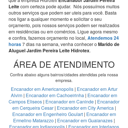
que a empresa Hidrotex
Encanador Jardim Pereira
Leite
com certeza pode ajudar.
Nós possuímos muitos
outros serviços que podem ser uteis para você. Basta
nos ligar a qualquer momento e solicitar o seu
orçamento, pois nossos serviços podem ser realizados
em residências ou em comércios.
Ligue agora mesmo
e confira, fazemos orçamento no local,
Atendemos 24
horas
7 dias na semana, venha conhecer o
Marido de
Aluguel Jardim Pereira Leite Hidrotex
.
ÁREA DE ATENDIMENTO
Confira abaixo alguns bairros/cidades atendidas pela nossa
empresa.
Encanador em Americanopolis
|
Encanador em Artur
Alvim
|
Encanador em Cachoeirinha
|
Encanador em
Campos Eliseos
|
Encanador em Caninde
|
Encanador
em Cerqueira Cesar
|
Encanador em City America
|
Encanador em Engenheiro Goulart
|
Encanador em
Ermelino Matarazzo
|
Encanador em Guaianazes
|
Encanador em Indianopolis
|
Encanador em Interlagos