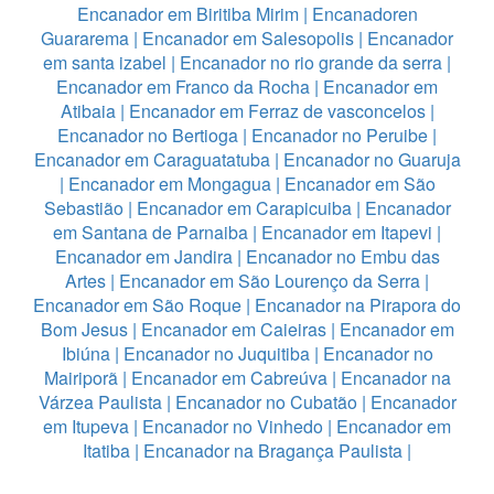
Encanador em Biritiba Mirim
|
Encanadoren
Guararema
|
Encanador em Salesopolis
|
Encanador
em santa izabel
|
Encanador no rio grande da serra
|
Encanador em Franco da Rocha
|
Encanador em
Atibaia
|
Encanador em Ferraz de vasconcelos
|
Encanador no Bertioga
|
Encanador no Peruibe
|
Encanador em Caraguatatuba
|
Encanador no Guaruja
|
Encanador em Mongagua
|
Encanador em São
Sebastião
|
Encanador em Carapicuiba
|
Encanador
em Santana de Parnaiba
|
Encanador em Itapevi
|
Encanador em Jandira
|
Encanador no Embu das
Artes
|
Encanador em São Lourenço da Serra
|
Encanador em São Roque
|
Encanador na Pirapora do
Bom Jesus
|
Encanador em Caieiras
|
Encanador em
Ibiúna
|
Encanador no Juquitiba
|
Encanador no
Mairiporã
|
Encanador em Cabreúva
|
Encanador na
Várzea Paulista
|
Encanador no Cubatão
|
Encanador
em Itupeva
|
Encanador no Vinhedo
|
Encanador em
Itatiba
|
Encanador na Bragança Paulista
|