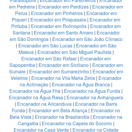
Paraisopolis
|
Encanador em Parelheiros
|
Encanador
em Pedreira
|
Encanador em Perdizes
|
Encanador em
Perus
|
Encanador em Pinheiros
|
Encanador em
Piqueri
|
Encanador em Pirajussara
|
Encanador em
Pirituba
|
Encanador em Rolinopolis
|
Encanador em
Santana
|
Encanador em Santo Amaro
|
Encanador
em São Domingos
|
Encanador em São João Climaco
|
Encanador em São Lucas
|
Encanador em São
Mateus
|
Encanador em São Miguel Paulista
|
Encanador em São Rafael
|
Encanador em
Sapopemba
|
Encanador em Siciliano
|
Encanador em
Sumare
|
Encanador em Sumarezinho
|
Encanador em
Veleiros
|
Encanador na Vila Maria Zelia
|
Encanador
na Aclimação
|
Encanador na Água Branca
|
Encanador na Água Fria
|
Encanador na Água Funda
|
Encanador na Água Rasa
|
Encanador na Anhanguera
|
Encanador na Aricanduva
|
Encanador na Barra
Funda
|
Encanador em Bela Aliança
|
Encanador no
Bela Vista
|
Encanador na Brasilandia
|
Encanador na
Cangaiba
|
Encanador na Capela do Socorro
|
Encanador na Casa Verde
|
Encanador na Cidade