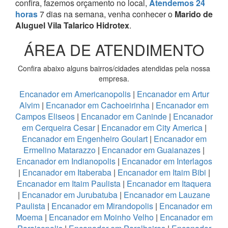
confira, fazemos orçamento no local,
Atendemos 24
horas
7 dias na semana, venha conhecer o
Marido de
Aluguel Vila Talarico Hidrotex
.
ÁREA DE ATENDIMENTO
Confira abaixo alguns bairros/cidades atendidas pela nossa
empresa.
Encanador em Americanopolis
|
Encanador em Artur
Alvim
|
Encanador em Cachoeirinha
|
Encanador em
Campos Eliseos
|
Encanador em Caninde
|
Encanador
em Cerqueira Cesar
|
Encanador em City America
|
Encanador em Engenheiro Goulart
|
Encanador em
Ermelino Matarazzo
|
Encanador em Guaianazes
|
Encanador em Indianopolis
|
Encanador em Interlagos
|
Encanador em Itaberaba
|
Encanador em Itaim Bibi
|
Encanador em Itaim Paulista
|
Encanador em Itaquera
|
Encanador em Jurubatuba
|
Encanador em Lauzane
Paulista
|
Encanador em Mirandopolis
|
Encanador em
Moema
|
Encanador em Moinho Velho
|
Encanador em