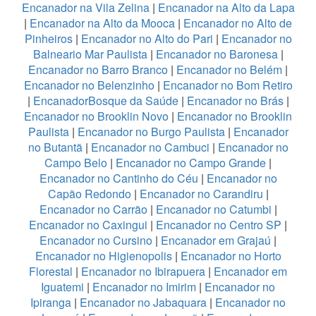
Encanador na Vila Zelina
|
Encanador na Alto da Lapa
|
Encanador na Alto da Mooca
|
Encanador no Alto de
Pinheiros
|
Encanador no Alto do Pari
|
Encanador no
Balneario Mar Paulista
|
Encanador no Baronesa
|
Encanador no Barro Branco
|
Encanador no Belém
|
Encanador no Belenzinho
|
Encanador no Bom Retiro
|
EncanadorBosque da Saúde
|
Encanador no Brás
|
Encanador no Brooklin Novo
|
Encanador no Brooklin
Paulista
|
Encanador no Burgo Paulista
|
Encanador
no Butantã
|
Encanador no Cambuci
|
Encanador no
Campo Belo
|
Encanador no Campo Grande
|
Encanador no Cantinho do Céu
|
Encanador no
Capão Redondo
|
Encanador no Carandiru
|
Encanador no Carrão
|
Encanador no Catumbi
|
Encanador no Caxingui
|
Encanador no Centro SP
|
Encanador no Cursino
|
Encanador em Grajaú
|
Encanador no Higienopolis
|
Encanador no Horto
Florestal
|
Encanador no Ibirapuera
|
Encanador em
Iguatemi
|
Encanador no Imirim
|
Encanador no
Ipiranga
|
Encanador no Jabaquara
|
Encanador no