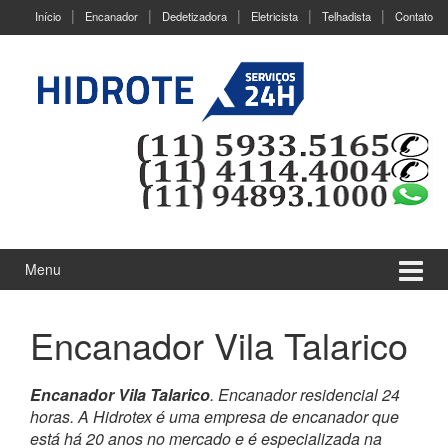
Ir
Pular
Início
Encanador
Dedetizadora
Eletricista
Telhadista
Contato
para
para
o
menu
Conteúdo
principal
Menu
Encanador Vila Talarico
Encanador Vila Talarico
. Encanador residencial 24
horas. A Hidrotex é uma empresa de encanador que
está há 20 anos no mercado e é especializada na