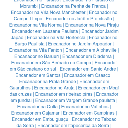
Morumbi
|
Encanador na Penha de Franca
|
Encanador na Vila Nova Manchester
|
Encanador no
Campo Limpo
|
Encanador no Jardim Promissão
|
Encanador na Vila Norma
|
Encanador na Nova Piraju
|
Encanador em Lauzane Paulista
|
Encanador Jardim
Japão
|
Encanador na Vila Hortência
|
Encanador no
Burgo Paulista
|
Encanador no Jardim Arpoador
|
Encanador na Vila Fanton
|
Encanador em Alphaville
|
Encanador no Barueri
|
Encanador em Diadema
|
Encanador em São Bernado do Campo
|
Encanador
em São caetano do sul
|
Encanador em Santo Andre
|
Encanador em Santos
|
Encanador em Osasco
|
Encanador na Praia Grande
|
Encanador em
Guarulhos
|
Encanador no Aruja
|
Encanador em Mogi
das cruzes
|
Encanador em ribeirao pires
|
Encanador
em jundiai
|
Encanador em Vargem Grande paulista
|
Encanador na Cotia
|
Encanador no Valinhos
|
Encanador em Cajamar
|
Encanador em Campinas
|
Encanador em Embu guaçu
|
Encanador no Taboao
da Serra
|
Encanador em itapecerica da Serra
|