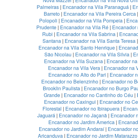
Nova Mazzei
|
Encanador na Vila Nova Un
Palmeiras
|
Encanador na Vila Paranaguá
|
En
Barreto
|
Encanador na Vila Pereira Cerca
Polopoli
|
Encanador na Vila Pompeia
|
Enca
Prudente
|
Encanador na Vila Ré
|
Encanador n
Rubi
|
Encanador na Vila Sabrina
|
Encanad
Santana
|
Encanador na Vila Santa Teresa
Encanador na Vila Santo Henrique
|
Encanado
São Nicolau
|
Encanador na Vila Silvia
|
En
Encanador na Vila Suzana
|
Encanador na 
Encanador na Vila Vera
|
Encanador na V
Encanador no Alto do Pari
|
Encanador no
Encanador no Belenzinho
|
Encanador no B
Brooklin Paulista
|
Encanador no Burgo Pau
Grande
|
Encanador no Cantinho do Céu
|
Encanador no Caxingui
|
Encanador no Ce
Florestal
|
Encanador no Ibirapuera
|
Encan
Jaguará
|
Encanador no Jaçanã
|
Encanador 
Encanador no Jardim America
|
Encanado
Encanador no Jardim Andaraí
|
Encanador no
Aricanduva
|
Encanador no Jardim Matarazzo