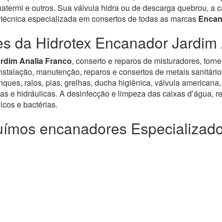
ermi e outros. Sua válvula hidra ou de descarga quebrou, a ca
 técnica especializada em consertos de todas as marcas
Encan
es da Hidrotex Encanador Jardim 
rdim Analia Franco
, conserto e reparos de misturadores, torn
alação, manutenção, reparos e consertos de metais sanitários, v
ues, ralos, pias, grelhas, ducha higiênica, válvula americana,
as e hidráulicas. A desinfecção e limpeza das caixas d’água, re
cos e bactérias.
ímos encanadores Especializad