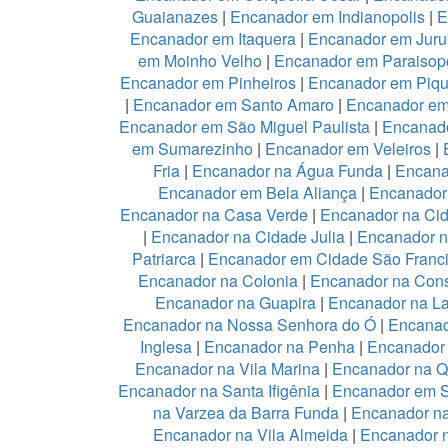
Guaianazes
|
Encanador em Indianopolis
|
E
Encanador em Itaquera
|
Encanador em Juru
em Moinho Velho
|
Encanador em Paraisopo
Encanador em Pinheiros
|
Encanador em Piqu
|
Encanador em Santo Amaro
|
Encanador e
Encanador em São Miguel Paulista
|
Encanad
em Sumarezinho
|
Encanador em Veleiros
|
Fria
|
Encanador na Água Funda
|
Encana
Encanador em Bela Aliança
|
Encanador 
Encanador na Casa Verde
|
Encanador na Ci
|
Encanador na Cidade Julia
|
Encanador 
Patriarca
|
Encanador em Cidade São Franc
Encanador na Colonia
|
Encanador na Con
Encanador na Guapira
|
Encanador na L
Encanador na Nossa Senhora do Ó
|
Encanad
Inglesa
|
Encanador na Penha
|
Encanador
Encanador na Vila Marina
|
Encanador na Qu
Encanador na Santa Ifigênia
|
Encanador em S
na Varzea da Barra Funda
|
Encanador na
Encanador na Vila Almeida
|
Encanador n