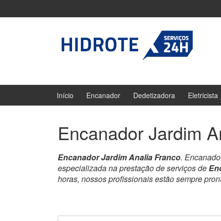
Ir
Pular
para
para
o
menu
Conteúdo
principal
Início
Encanador
Dedetizadora
Eletricista
Encanador Jardim A
Encanador Jardim Analia Franco
. Encanado
especializada na prestação de serviços de
Enc
horas, nossos profissionais estão sempre pro