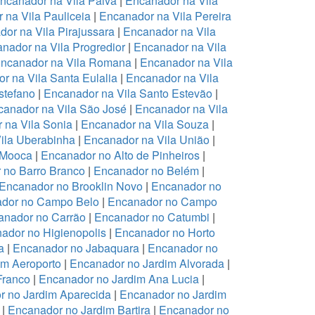
ncanador na Vila Paiva
|
Encanador na Vila
 na Vila Pauliceia
|
Encanador na Vila Pereira
or na Vila Pirajussara
|
Encanador na Vila
nador na Vila Progredior
|
Encanador na Vila
ncanador na Vila Romana
|
Encanador na Vila
r na Vila Santa Eulalia
|
Encanador na Vila
stefano
|
Encanador na Vila Santo Estevão
|
anador na Vila São José
|
Encanador na Vila
 na Vila Sonia
|
Encanador na Vila Souza
|
ila Uberabinha
|
Encanador na Vila União
|
 Mooca
|
Encanador no Alto de Pinheiros
|
 no Barro Branco
|
Encanador no Belém
|
Encanador no Brooklin Novo
|
Encanador no
dor no Campo Belo
|
Encanador no Campo
anador no Carrão
|
Encanador no Catumbi
|
ador no Higienopolis
|
Encanador no Horto
a
|
Encanador no Jabaquara
|
Encanador no
im Aeroporto
|
Encanador no Jardim Alvorada
|
Franco
|
Encanador no Jardim Ana Lucia
|
r no Jardim Aparecida
|
Encanador no Jardim
|
Encanador no Jardim Bartira
|
Encanador no