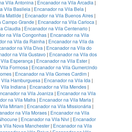
a Vila Antonina
|
Encanador na Vila Arcadia
|
 Vila Basileia
|
Encanador na Vila Bela
|
la Matilde
|
Encanador na Vila Buenos Aires
|
la Campo Grande
|
Encanador na Vila Carioca
|
la Claudia
|
Encanador na Vila Centenario
|
or na Vila Congonhas
|
Encanador na Vila
or na Vila da Rainha
|
Encanador na Vila da
anador na Vila Diva
|
Encanador na Vila do
ador na Vila Gustavo
|
Encanador na Vila dos
 Vila Esperança
|
Encanador na Vila Ester
|
Vila Formosa
|
Encanador na Vila Gumercindo
Gomes
|
Encanador na Vila Gomes Cardim
|
 Vila Hamburguesa
|
Encanador na Vila Ida
|
Vila Indiana
|
Encanador na Vila Mendes
|
ncanador na Vila Joaniza
|
Encanador na Vila
or na Vila Mafra
|
Encanador na Vila Maria
|
Vila Miriam
|
Encanador na Vila Missionária
|
anador na Vila Moraes
|
Encanador na Vila
 Nhocune
|
Encanador na Vila Nivi
|
Encanador
a Vila Nova Manchester
|
Encanador na Vila