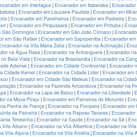
ncanador em Interlagos
|
Encanador em Itaberaba
|
Encanador 
batuba
|
Encanador em Lauzane Paulista
|
Encanador em Miran
lis
|
Encanador em Parelheiros
|
Encanador em Pedreira
|
Enc
eri
|
Encanador em Pirajussara
|
Encanador em Pirituba
|
Encan
m São Domingos
|
Encanador em São João Climaco
|
Encanado
or em São Rafael
|
Encanador em Sapopemba
|
Encanador em 
Encanador na Vila Maria Zelia
|
Encanador na Aclimação
|
Enca
dor na Água Rasa
|
Encanador na Anhanguera
|
Encanador na
no Bela Vista
|
Encanador na Brasilandia
|
Encanador na Cang
dade Ademar
|
Encanador em Cidade Continental
|
Encanador n
na Cidade Kemel
|
Encanador na Cidade Lider
|
Encanador em 
isco
|
Encanador em Cidade São Mateus
|
Encanador na Cidade
solação
|
Encanador na Fazenda Aricanduva
|
Encanador na Fr
apa
|
Encanador na Lapa de Baixo
|
Encanador na Liberdade
|
E
or na Mova Piraju
|
Encanador em Paineiras do Morumbi
|
Enca
 na Penha de França
|
Encanador na Pompeia
|
Encanador em 
inta da Paineira
|
Encanador na Raposo Tavares
|
Encanador 
anta Teresinha
|
Encanador na Saúde
|
Encanador na Sé
|
Enc
 Vila Albano
|
Encanador na Vila Albertina
|
Encanador na Vila
a Vila Alpina
|
Encanador na Vila Amélia
|
Encanador na Vila 