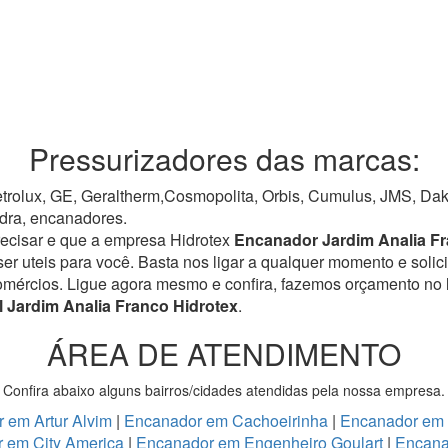
Pressurizadores das marcas:
rolux, GE, Geraltherm,Cosmopolita, Orbis, Cumulus, JMS, Dako,
dra, encanadores.
recisar e que a empresa Hidrotex
Encanador Jardim Analia F
r uteis para você. Basta nos ligar a qualquer momento e solici
omércios.
Ligue agora mesmo e confira, fazemos orçamento no 
 Jardim Analia Franco Hidrotex
.
ÁREA DE ATENDIMENTO
Confira abaixo alguns bairros/cidades atendidas pela nossa empresa.
 em Artur Alvim
|
Encanador em Cachoeirinha
|
Encanador em
 em City America
|
Encanador em Engenheiro Goulart
|
Encana