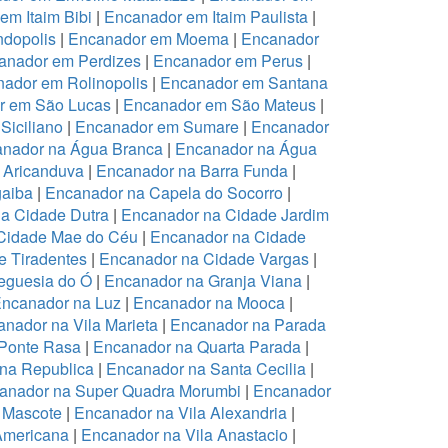
em Itaim Bibi
|
Encanador em Itaim Paulista
|
dopolis
|
Encanador em Moema
|
Encanador
anador em Perdizes
|
Encanador em Perus
|
ador em Rolinopolis
|
Encanador em Santana
r em São Lucas
|
Encanador em São Mateus
|
Siciliano
|
Encanador em Sumare
|
Encanador
nador na Água Branca
|
Encanador na Água
 Aricanduva
|
Encanador na Barra Funda
|
aiba
|
Encanador na Capela do Socorro
|
a Cidade Dutra
|
Encanador na Cidade Jardim
Cidade Mae do Céu
|
Encanador na Cidade
 Tiradentes
|
Encanador na Cidade Vargas
|
eguesia do Ó
|
Encanador na Granja Viana
|
ncanador na Luz
|
Encanador na Mooca
|
nador na Vila Marieta
|
Encanador na Parada
Ponte Rasa
|
Encanador na Quarta Parada
|
na Republica
|
Encanador na Santa Cecilia
|
anador na Super Quadra Morumbi
|
Encanador
 Mascote
|
Encanador na Vila Alexandria
|
Americana
|
Encanador na Vila Anastacio
|