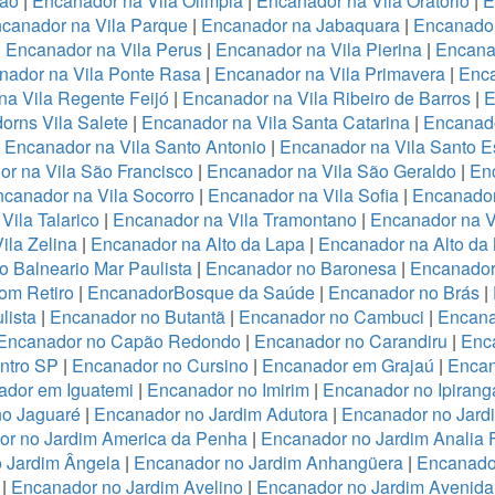
ião
|
Encanador na Vila Olimpia
|
Encanador na Vila Oratório
|
E
canador na Vila Parque
|
Encanador na Jabaquara
|
Encanador
|
Encanador na Vila Perus
|
Encanador na Vila Pierina
|
Encanad
nador na Vila Ponte Rasa
|
Encanador na Vila Primavera
|
Enca
a Vila Regente Feijó
|
Encanador na Vila Ribeiro de Barros
|
E
orns Vila Salete
|
Encanador na Vila Santa Catarina
|
Encanado
|
Encanador na Vila Santo Antonio
|
Encanador na Vila Santo E
r na Vila São Francisco
|
Encanador na Vila São Geraldo
|
Enc
canador na Vila Socorro
|
Encanador na Vila Sofia
|
Encanador
Vila Talarico
|
Encanador na Vila Tramontano
|
Encanador na V
ila Zelina
|
Encanador na Alto da Lapa
|
Encanador na Alto da
 Balneario Mar Paulista
|
Encanador no Baronesa
|
Encanador
om Retiro
|
EncanadorBosque da Saúde
|
Encanador no Brás
|
lista
|
Encanador no Butantã
|
Encanador no Cambuci
|
Encana
Encanador no Capão Redondo
|
Encanador no Carandiru
|
Enc
ntro SP
|
Encanador no Cursino
|
Encanador em Grajaú
|
Encan
ador em Iguatemi
|
Encanador no Imirim
|
Encanador no Ipirang
no Jaguaré
|
Encanador no Jardim Adutora
|
Encanador no Jard
r no Jardim America da Penha
|
Encanador no Jardim Analia 
 Jardim Ângela
|
Encanador no Jardim Anhangüera
|
Encanado
|
Encanador no Jardim Avelino
|
Encanador no Jardim Avenida