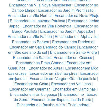
Encanador na Vila Nova Manchester
|
Encanador no
Campo Limpo
|
Encanador no Jardim Promissão
|
Encanador na Vila Norma
|
Encanador na Nova Piraju
|
Encanador em Lauzane Paulista
|
Encanador Jardim
Japão
|
Encanador na Vila Hortência
|
Encanador no
Burgo Paulista
|
Encanador no Jardim Arpoador
|
Encanador na Vila Fanton
|
Encanador em Alphaville
|
Encanador no Barueri
|
Encanador em Diadema
|
Encanador em São Bernado do Campo
|
Encanador
em São caetano do sul
|
Encanador em Santo Andre
|
Encanador em Santos
|
Encanador em Osasco
|
Encanador na Praia Grande
|
Encanador em
Guarulhos
|
Encanador no Aruja
|
Encanador em Mogi
das cruzes
|
Encanador em ribeirao pires
|
Encanador
em jundiai
|
Encanador em Vargem Grande paulista
|
Encanador na Cotia
|
Encanador no Valinhos
|
Encanador em Cajamar
|
Encanador em Campinas
|
Encanador em Embu guaçu
|
Encanador no Taboao
da Serra
|
Encanador em itapecerica da Serra
|
Encanador em Biritiba Mirim
|
Encanadoren