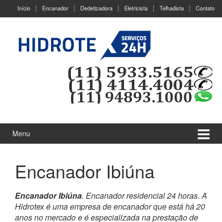
Ir
Pular
Início
Encanador
Dedetizadora
Eletricista
Telhadista
Contato
para
para
o
menu
Conteúdo
principal
Menu
Encanador Ibiúna
Encanador Ibiúna
. Encanador residencial 24 horas. A
Hidrotex é uma empresa de encanador que está há 20
anos no mercado e é especializada na prestação de