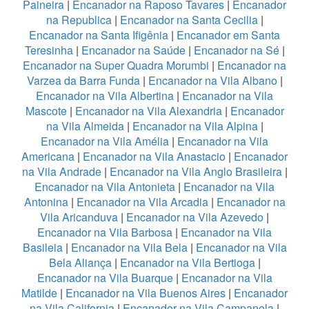
Paineira
|
Encanador na Raposo Tavares
|
Encanador
na Republica
|
Encanador na Santa Cecilia
|
Encanador na Santa Ifigênia
|
Encanador em Santa
Teresinha
|
Encanador na Saúde
|
Encanador na Sé
|
Encanador na Super Quadra Morumbi
|
Encanador na
Varzea da Barra Funda
|
Encanador na Vila Albano
|
Encanador na Vila Albertina
|
Encanador na Vila
Mascote
|
Encanador na Vila Alexandria
|
Encanador
na Vila Almeida
|
Encanador na Vila Alpina
|
Encanador na Vila Amélia
|
Encanador na Vila
Americana
|
Encanador na Vila Anastacio
|
Encanador
na Vila Andrade
|
Encanador na Vila Anglo Brasileira
|
Encanador na Vila Antonieta
|
Encanador na Vila
Antonina
|
Encanador na Vila Arcadia
|
Encanador na
Vila Aricanduva
|
Encanador na Vila Azevedo
|
Encanador na Vila Barbosa
|
Encanador na Vila
Basileia
|
Encanador na Vila Bela
|
Encanador na Vila
Bela Aliança
|
Encanador na Vila Bertioga
|
Encanador na Vila Buarque
|
Encanador na Vila
Matilde
|
Encanador na Vila Buenos Aires
|
Encanador
na Vila California
|
Encanador na Vila Campanela
|