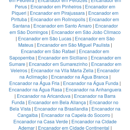
em Pedreira
|
Encanador em Perdizes
|
Encanador em
Perus
|
Encanador em Pinheiros
|
Encanador em
Piqueri
|
Encanador em Pirajussara
|
Encanador em
Pirituba
|
Encanador em Rolinopolis
|
Encanador em
Santana
|
Encanador em Santo Amaro
|
Encanador
em São Domingos
|
Encanador em São João Climaco
|
Encanador em São Lucas
|
Encanador em São
Mateus
|
Encanador em São Miguel Paulista
|
Encanador em São Rafael
|
Encanador em
Sapopemba
|
Encanador em Siciliano
|
Encanador em
Sumare
|
Encanador em Sumarezinho
|
Encanador em
Veleiros
|
Encanador na Vila Maria Zelia
|
Encanador
na Aclimação
|
Encanador na Água Branca
|
Encanador na Água Fria
|
Encanador na Água Funda
|
Encanador na Água Rasa
|
Encanador na Anhanguera
|
Encanador na Aricanduva
|
Encanador na Barra
Funda
|
Encanador em Bela Aliança
|
Encanador no
Bela Vista
|
Encanador na Brasilandia
|
Encanador na
Cangaiba
|
Encanador na Capela do Socorro
|
Encanador na Casa Verde
|
Encanador na Cidade
Ademar
|
Encanador em Cidade Continental
|