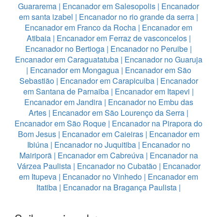
Guararema
|
Encanador em Salesopolis
|
Encanador
em santa izabel
|
Encanador no rio grande da serra
|
Encanador em Franco da Rocha
|
Encanador em
Atibaia
|
Encanador em Ferraz de vasconcelos
|
Encanador no Bertioga
|
Encanador no Peruibe
|
Encanador em Caraguatatuba
|
Encanador no Guaruja
|
Encanador em Mongagua
|
Encanador em São
Sebastião
|
Encanador em Carapicuiba
|
Encanador
em Santana de Parnaiba
|
Encanador em Itapevi
|
Encanador em Jandira
|
Encanador no Embu das
Artes
|
Encanador em São Lourenço da Serra
|
Encanador em São Roque
|
Encanador na Pirapora do
Bom Jesus
|
Encanador em Caieiras
|
Encanador em
Ibiúna
|
Encanador no Juquitiba
|
Encanador no
Mairiporã
|
Encanador em Cabreúva
|
Encanador na
Várzea Paulista
|
Encanador no Cubatão
|
Encanador
em Itupeva
|
Encanador no Vinhedo
|
Encanador em
Itatiba
|
Encanador na Bragança Paulista
|