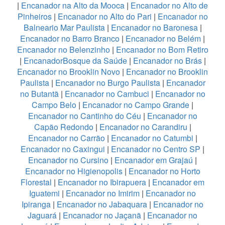
|
Encanador na Alto da Mooca
|
Encanador no Alto de
Pinheiros
|
Encanador no Alto do Pari
|
Encanador no
Balneario Mar Paulista
|
Encanador no Baronesa
|
Encanador no Barro Branco
|
Encanador no Belém
|
Encanador no Belenzinho
|
Encanador no Bom Retiro
|
EncanadorBosque da Saúde
|
Encanador no Brás
|
Encanador no Brooklin Novo
|
Encanador no Brooklin
Paulista
|
Encanador no Burgo Paulista
|
Encanador
no Butantã
|
Encanador no Cambuci
|
Encanador no
Campo Belo
|
Encanador no Campo Grande
|
Encanador no Cantinho do Céu
|
Encanador no
Capão Redondo
|
Encanador no Carandiru
|
Encanador no Carrão
|
Encanador no Catumbi
|
Encanador no Caxingui
|
Encanador no Centro SP
|
Encanador no Cursino
|
Encanador em Grajaú
|
Encanador no Higienopolis
|
Encanador no Horto
Florestal
|
Encanador no Ibirapuera
|
Encanador em
Iguatemi
|
Encanador no Imirim
|
Encanador no
Ipiranga
|
Encanador no Jabaquara
|
Encanador no
Jaguará
|
Encanador no Jaçanã
|
Encanador no