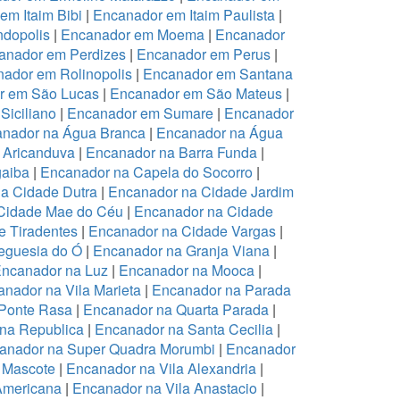
em Itaim Bibi
|
Encanador em Itaim Paulista
|
dopolis
|
Encanador em Moema
|
Encanador
anador em Perdizes
|
Encanador em Perus
|
ador em Rolinopolis
|
Encanador em Santana
r em São Lucas
|
Encanador em São Mateus
|
Siciliano
|
Encanador em Sumare
|
Encanador
nador na Água Branca
|
Encanador na Água
 Aricanduva
|
Encanador na Barra Funda
|
aiba
|
Encanador na Capela do Socorro
|
a Cidade Dutra
|
Encanador na Cidade Jardim
Cidade Mae do Céu
|
Encanador na Cidade
 Tiradentes
|
Encanador na Cidade Vargas
|
eguesia do Ó
|
Encanador na Granja Viana
|
ncanador na Luz
|
Encanador na Mooca
|
nador na Vila Marieta
|
Encanador na Parada
Ponte Rasa
|
Encanador na Quarta Parada
|
na Republica
|
Encanador na Santa Cecilia
|
anador na Super Quadra Morumbi
|
Encanador
 Mascote
|
Encanador na Vila Alexandria
|
Americana
|
Encanador na Vila Anastacio
|