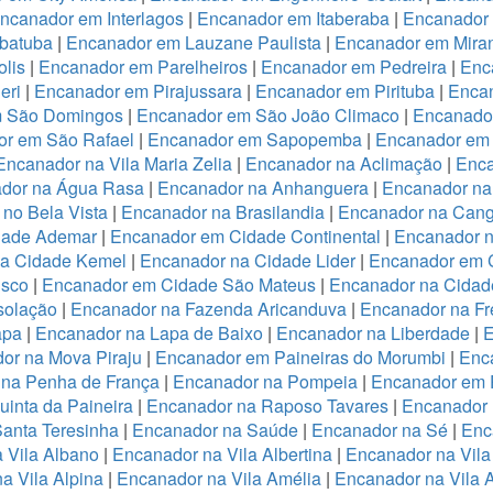
ncanador em Interlagos
|
Encanador em Itaberaba
|
Encanador 
batuba
|
Encanador em Lauzane Paulista
|
Encanador em Miran
lis
|
Encanador em Parelheiros
|
Encanador em Pedreira
|
Enc
eri
|
Encanador em Pirajussara
|
Encanador em Pirituba
|
Encan
m São Domingos
|
Encanador em São João Climaco
|
Encanado
or em São Rafael
|
Encanador em Sapopemba
|
Encanador em 
Encanador na Vila Maria Zelia
|
Encanador na Aclimação
|
Enca
dor na Água Rasa
|
Encanador na Anhanguera
|
Encanador na
no Bela Vista
|
Encanador na Brasilandia
|
Encanador na Cang
dade Ademar
|
Encanador em Cidade Continental
|
Encanador n
na Cidade Kemel
|
Encanador na Cidade Lider
|
Encanador em 
isco
|
Encanador em Cidade São Mateus
|
Encanador na Cidade
solação
|
Encanador na Fazenda Aricanduva
|
Encanador na Fr
apa
|
Encanador na Lapa de Baixo
|
Encanador na Liberdade
|
E
or na Mova Piraju
|
Encanador em Paineiras do Morumbi
|
Enca
 na Penha de França
|
Encanador na Pompeia
|
Encanador em 
inta da Paineira
|
Encanador na Raposo Tavares
|
Encanador 
anta Teresinha
|
Encanador na Saúde
|
Encanador na Sé
|
Enc
 Vila Albano
|
Encanador na Vila Albertina
|
Encanador na Vila
a Vila Alpina
|
Encanador na Vila Amélia
|
Encanador na Vila 