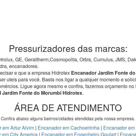
Pressurizadores das marcas:
rolux, GE, Geraltherm,Cosmopolita, Orbis, Cumulus, JMS, Dako,
dra, encanadores.
recisar e que a empresa Hidrotex
Encanador Jardim Fonte d
r uteis para você. Basta nos ligar a qualquer momento e solici
omércios.
Ligue agora mesmo e confira, fazemos orçamento no 
l Jardim Fonte do Morumbi Hidrotex
.
ÁREA DE ATENDIMENTO
Confira abaixo alguns bairros/cidades atendidas pela nossa empresa.
 em Artur Alvim
|
Encanador em Cachoeirinha
|
Encanador em
 em City America
|
Encanador em Engenheiro Goulart
|
Encana