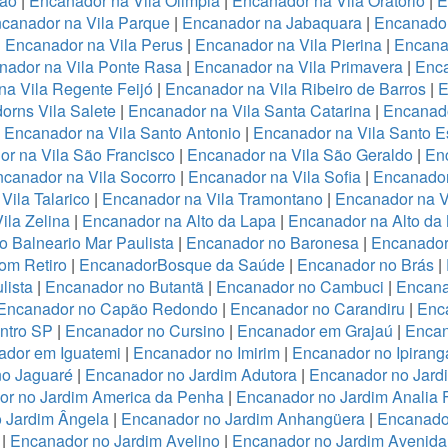
ião
|
Encanador na Vila Olimpia
|
Encanador na Vila Oratório
|
E
canador na Vila Parque
|
Encanador na Jabaquara
|
Encanador
|
Encanador na Vila Perus
|
Encanador na Vila Pierina
|
Encanad
nador na Vila Ponte Rasa
|
Encanador na Vila Primavera
|
Enca
a Vila Regente Feijó
|
Encanador na Vila Ribeiro de Barros
|
E
orns Vila Salete
|
Encanador na Vila Santa Catarina
|
Encanado
|
Encanador na Vila Santo Antonio
|
Encanador na Vila Santo E
r na Vila São Francisco
|
Encanador na Vila São Geraldo
|
Enc
canador na Vila Socorro
|
Encanador na Vila Sofia
|
Encanador
Vila Talarico
|
Encanador na Vila Tramontano
|
Encanador na V
ila Zelina
|
Encanador na Alto da Lapa
|
Encanador na Alto da
 Balneario Mar Paulista
|
Encanador no Baronesa
|
Encanador
om Retiro
|
EncanadorBosque da Saúde
|
Encanador no Brás
|
lista
|
Encanador no Butantã
|
Encanador no Cambuci
|
Encana
Encanador no Capão Redondo
|
Encanador no Carandiru
|
Enc
ntro SP
|
Encanador no Cursino
|
Encanador em Grajaú
|
Encan
ador em Iguatemi
|
Encanador no Imirim
|
Encanador no Ipirang
no Jaguaré
|
Encanador no Jardim Adutora
|
Encanador no Jard
r no Jardim America da Penha
|
Encanador no Jardim Analia 
 Jardim Ângela
|
Encanador no Jardim Anhangüera
|
Encanado
|
Encanador no Jardim Avelino
|
Encanador no Jardim Avenida