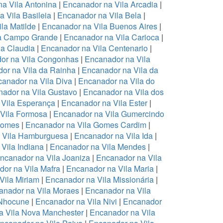
a Vila Antonina
|
Encanador na Vila Arcadia
|
 Vila Basileia
|
Encanador na Vila Bela
|
la Matilde
|
Encanador na Vila Buenos Aires
|
la Campo Grande
|
Encanador na Vila Carioca
|
la Claudia
|
Encanador na Vila Centenario
|
or na Vila Congonhas
|
Encanador na Vila
or na Vila da Rainha
|
Encanador na Vila da
anador na Vila Diva
|
Encanador na Vila do
ador na Vila Gustavo
|
Encanador na Vila dos
 Vila Esperança
|
Encanador na Vila Ester
|
Vila Formosa
|
Encanador na Vila Gumercindo
Gomes
|
Encanador na Vila Gomes Cardim
|
 Vila Hamburguesa
|
Encanador na Vila Ida
|
Vila Indiana
|
Encanador na Vila Mendes
|
ncanador na Vila Joaniza
|
Encanador na Vila
or na Vila Mafra
|
Encanador na Vila Maria
|
Vila Miriam
|
Encanador na Vila Missionária
|
anador na Vila Moraes
|
Encanador na Vila
 Nhocune
|
Encanador na Vila Nivi
|
Encanador
a Vila Nova Manchester
|
Encanador na Vila