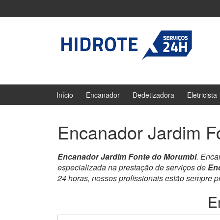
Ir
Pular
para
para
o
menu
Conteúdo
principal
Início
Encanador
Dedetizadora
Eletricista
Encanador Jardim F
Encanador Jardim Fonte do Morumbi
. Enca
especializada na prestação de serviços de
En
24 horas, nossos profissionais estão sempre 
E