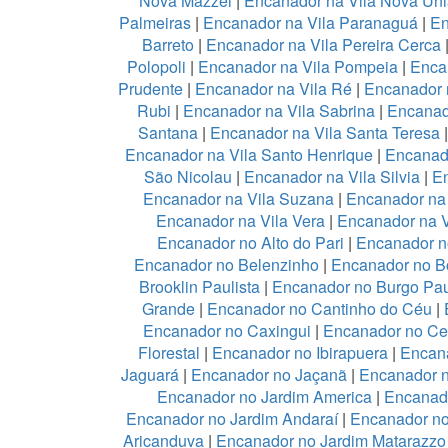
Nova Mazzei
|
Encanador na Vila Nova Un
Palmeiras
|
Encanador na Vila Paranaguá
|
En
Barreto
|
Encanador na Vila Pereira Cerca
Polopoli
|
Encanador na Vila Pompeia
|
Enca
Prudente
|
Encanador na Vila Ré
|
Encanador n
Rubi
|
Encanador na Vila Sabrina
|
Encanad
Santana
|
Encanador na Vila Santa Teresa
Encanador na Vila Santo Henrique
|
Encanado
São Nicolau
|
Encanador na Vila Silvia
|
En
Encanador na Vila Suzana
|
Encanador na 
Encanador na Vila Vera
|
Encanador na V
Encanador no Alto do Pari
|
Encanador no
Encanador no Belenzinho
|
Encanador no B
Brooklin Paulista
|
Encanador no Burgo Pau
Grande
|
Encanador no Cantinho do Céu
|
Encanador no Caxingui
|
Encanador no Ce
Florestal
|
Encanador no Ibirapuera
|
Encan
Jaguará
|
Encanador no Jaçanã
|
Encanador 
Encanador no Jardim America
|
Encanado
Encanador no Jardim Andaraí
|
Encanador no
Aricanduva
|
Encanador no Jardim Matarazzo