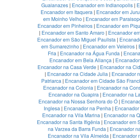
Guaianazes
|
Encanador em Indianopolis
|
E
Encanador em Itaquera
|
Encanador em Juru
em Moinho Velho
|
Encanador em Paraisopo
Encanador em Pinheiros
|
Encanador em Piqu
|
Encanador em Santo Amaro
|
Encanador e
Encanador em São Miguel Paulista
|
Encanad
em Sumarezinho
|
Encanador em Veleiros
|
Fria
|
Encanador na Água Funda
|
Encana
Encanador em Bela Aliança
|
Encanador 
Encanador na Casa Verde
|
Encanador na Ci
|
Encanador na Cidade Julia
|
Encanador 
Patriarca
|
Encanador em Cidade São Franc
Encanador na Colonia
|
Encanador na Con
Encanador na Guapira
|
Encanador na L
Encanador na Nossa Senhora do Ó
|
Encanad
Inglesa
|
Encanador na Penha
|
Encanador
Encanador na Vila Marina
|
Encanador na Qu
Encanador na Santa Ifigênia
|
Encanador em S
na Varzea da Barra Funda
|
Encanador na
Encanador na Vila Almeida
|
Encanador n