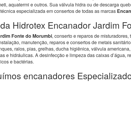
 aquatermi e outros. Sua válvula hidra ou de descarga quebro
 técnica especializada em consertos de todas as marcas
Encan
 da Hidrotex Encanador Jardim F
ardim Fonte do Morumbi
, conserto e reparos de misturadores, 
alação, manutenção, reparos e consertos de metais sanitários, v
ues, ralos, pias, grelhas, ducha higiênica, válvula americana,
as e hidráulicas. A desinfecção e limpeza das caixas d’água, re
cos e bactérias.
ímos encanadores Especializad