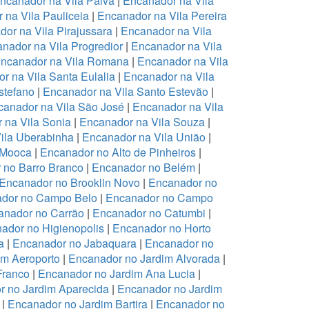
ncanador na Vila Paiva
|
Encanador na Vila
 na Vila Pauliceia
|
Encanador na Vila Pereira
or na Vila Pirajussara
|
Encanador na Vila
nador na Vila Progredior
|
Encanador na Vila
ncanador na Vila Romana
|
Encanador na Vila
r na Vila Santa Eulalia
|
Encanador na Vila
stefano
|
Encanador na Vila Santo Estevão
|
anador na Vila São José
|
Encanador na Vila
 na Vila Sonia
|
Encanador na Vila Souza
|
ila Uberabinha
|
Encanador na Vila União
|
 Mooca
|
Encanador no Alto de Pinheiros
|
 no Barro Branco
|
Encanador no Belém
|
Encanador no Brooklin Novo
|
Encanador no
dor no Campo Belo
|
Encanador no Campo
anador no Carrão
|
Encanador no Catumbi
|
ador no Higienopolis
|
Encanador no Horto
a
|
Encanador no Jabaquara
|
Encanador no
im Aeroporto
|
Encanador no Jardim Alvorada
|
Franco
|
Encanador no Jardim Ana Lucia
|
r no Jardim Aparecida
|
Encanador no Jardim
|
Encanador no Jardim Bartira
|
Encanador no