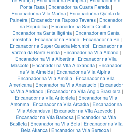
de França
|
Encanador na Pompeia
|
Encanador em
Ponte Rasa
|
Encanador na Quarta Parada
|
Encanador na Vila Marina
|
Encanador na Quinta da
Paineira
|
Encanador na Raposo Tavares
|
Encanador
na Republica
|
Encanador na Santa Cecilia
|
Encanador na Santa Ifigênia
|
Encanador em Santa
Teresinha
|
Encanador na Saúde
|
Encanador na Sé
|
Encanador na Super Quadra Morumbi
|
Encanador na
Varzea da Barra Funda
|
Encanador na Vila Albano
|
Encanador na Vila Albertina
|
Encanador na Vila
Mascote
|
Encanador na Vila Alexandria
|
Encanador
na Vila Almeida
|
Encanador na Vila Alpina
|
Encanador na Vila Amélia
|
Encanador na Vila
Americana
|
Encanador na Vila Anastacio
|
Encanador
na Vila Andrade
|
Encanador na Vila Anglo Brasileira
|
Encanador na Vila Antonieta
|
Encanador na Vila
Antonina
|
Encanador na Vila Arcadia
|
Encanador na
Vila Aricanduva
|
Encanador na Vila Azevedo
|
Encanador na Vila Barbosa
|
Encanador na Vila
Basileia
|
Encanador na Vila Bela
|
Encanador na Vila
Bela Aliança
|
Encanador na Vila Bertioga
|