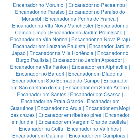
Encanador no Morumbi
|
Encanador no Pacaembu
|
Encanador no Paraiso
|
Encanador no Paraiso do
Morumbi
|
Encanador na Penha de Franca
|
Encanador na Vila Nova Manchester
|
Encanador no
Campo Limpo
|
Encanador no Jardim Promissão
|
Encanador na Vila Norma
|
Encanador na Nova Piraju
|
Encanador em Lauzane Paulista
|
Encanador Jardim
Japão
|
Encanador na Vila Hortência
|
Encanador no
Burgo Paulista
|
Encanador no Jardim Arpoador
|
Encanador na Vila Fanton
|
Encanador em Alphaville
|
Encanador no Barueri
|
Encanador em Diadema
|
Encanador em São Bernado do Campo
|
Encanador
em São caetano do sul
|
Encanador em Santo Andre
|
Encanador em Santos
|
Encanador em Osasco
|
Encanador na Praia Grande
|
Encanador em
Guarulhos
|
Encanador no Aruja
|
Encanador em Mogi
das cruzes
|
Encanador em ribeirao pires
|
Encanador
em jundiai
|
Encanador em Vargem Grande paulista
|
Encanador na Cotia
|
Encanador no Valinhos
|
Encanador em Cajamar
|
Encanador em Campinas
|