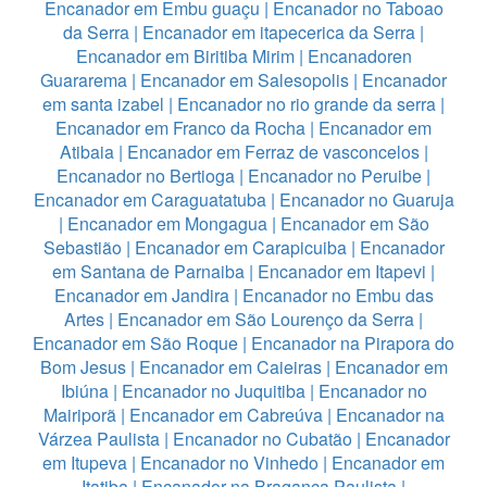
Encanador em Embu guaçu
|
Encanador no Taboao
da Serra
|
Encanador em itapecerica da Serra
|
Encanador em Biritiba Mirim
|
Encanadoren
Guararema
|
Encanador em Salesopolis
|
Encanador
em santa izabel
|
Encanador no rio grande da serra
|
Encanador em Franco da Rocha
|
Encanador em
Atibaia
|
Encanador em Ferraz de vasconcelos
|
Encanador no Bertioga
|
Encanador no Peruibe
|
Encanador em Caraguatatuba
|
Encanador no Guaruja
|
Encanador em Mongagua
|
Encanador em São
Sebastião
|
Encanador em Carapicuiba
|
Encanador
em Santana de Parnaiba
|
Encanador em Itapevi
|
Encanador em Jandira
|
Encanador no Embu das
Artes
|
Encanador em São Lourenço da Serra
|
Encanador em São Roque
|
Encanador na Pirapora do
Bom Jesus
|
Encanador em Caieiras
|
Encanador em
Ibiúna
|
Encanador no Juquitiba
|
Encanador no
Mairiporã
|
Encanador em Cabreúva
|
Encanador na
Várzea Paulista
|
Encanador no Cubatão
|
Encanador
em Itupeva
|
Encanador no Vinhedo
|
Encanador em
Itatiba
|
Encanador na Bragança Paulista
|