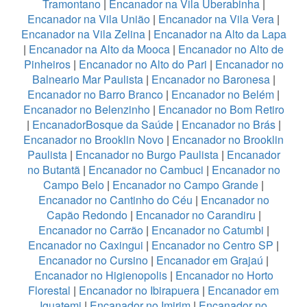
Tramontano
|
Encanador na Vila Uberabinha
|
Encanador na Vila União
|
Encanador na Vila Vera
|
Encanador na Vila Zelina
|
Encanador na Alto da Lapa
|
Encanador na Alto da Mooca
|
Encanador no Alto de
Pinheiros
|
Encanador no Alto do Pari
|
Encanador no
Balneario Mar Paulista
|
Encanador no Baronesa
|
Encanador no Barro Branco
|
Encanador no Belém
|
Encanador no Belenzinho
|
Encanador no Bom Retiro
|
EncanadorBosque da Saúde
|
Encanador no Brás
|
Encanador no Brooklin Novo
|
Encanador no Brooklin
Paulista
|
Encanador no Burgo Paulista
|
Encanador
no Butantã
|
Encanador no Cambuci
|
Encanador no
Campo Belo
|
Encanador no Campo Grande
|
Encanador no Cantinho do Céu
|
Encanador no
Capão Redondo
|
Encanador no Carandiru
|
Encanador no Carrão
|
Encanador no Catumbi
|
Encanador no Caxingui
|
Encanador no Centro SP
|
Encanador no Cursino
|
Encanador em Grajaú
|
Encanador no Higienopolis
|
Encanador no Horto
Florestal
|
Encanador no Ibirapuera
|
Encanador em
Iguatemi
|
Encanador no Imirim
|
Encanador no