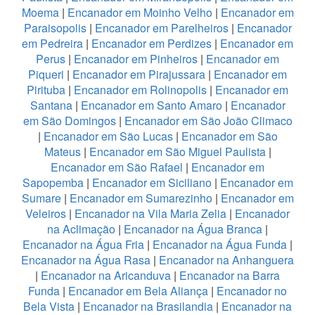
Moema
|
Encanador em Moinho Velho
|
Encanador em
Paraisopolis
|
Encanador em Parelheiros
|
Encanador
em Pedreira
|
Encanador em Perdizes
|
Encanador em
Perus
|
Encanador em Pinheiros
|
Encanador em
Piqueri
|
Encanador em Pirajussara
|
Encanador em
Pirituba
|
Encanador em Rolinopolis
|
Encanador em
Santana
|
Encanador em Santo Amaro
|
Encanador
em São Domingos
|
Encanador em São João Climaco
|
Encanador em São Lucas
|
Encanador em São
Mateus
|
Encanador em São Miguel Paulista
|
Encanador em São Rafael
|
Encanador em
Sapopemba
|
Encanador em Siciliano
|
Encanador em
Sumare
|
Encanador em Sumarezinho
|
Encanador em
Veleiros
|
Encanador na Vila Maria Zelia
|
Encanador
na Aclimação
|
Encanador na Água Branca
|
Encanador na Água Fria
|
Encanador na Água Funda
|
Encanador na Água Rasa
|
Encanador na Anhanguera
|
Encanador na Aricanduva
|
Encanador na Barra
Funda
|
Encanador em Bela Aliança
|
Encanador no
Bela Vista
|
Encanador na Brasilandia
|
Encanador na