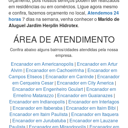
orçamento, pois nossos serviços podem ser realizados
em residências ou em comércios.
Ligue agora mesmo
e confira, fazemos orçamento no local,
Atendemos 24
horas
7 dias na semana, venha conhecer o
Marido de
Aluguel Jardim Herplin Hidrotex
.
ÁREA DE ATENDIMENTO
Confira abaixo alguns bairros/cidades atendidas pela nossa
empresa.
Encanador em Americanopolis
|
Encanador em Artur
Alvim
|
Encanador em Cachoeirinha
|
Encanador em
Campos Eliseos
|
Encanador em Caninde
|
Encanador
em Cerqueira Cesar
|
Encanador em City America
|
Encanador em Engenheiro Goulart
|
Encanador em
Ermelino Matarazzo
|
Encanador em Guaianazes
|
Encanador em Indianopolis
|
Encanador em Interlagos
|
Encanador em Itaberaba
|
Encanador em Itaim Bibi
|
Encanador em Itaim Paulista
|
Encanador em Itaquera
|
Encanador em Jurubatuba
|
Encanador em Lauzane
Paulista
|
Encanador em Mirandopolis
|
Encanador em