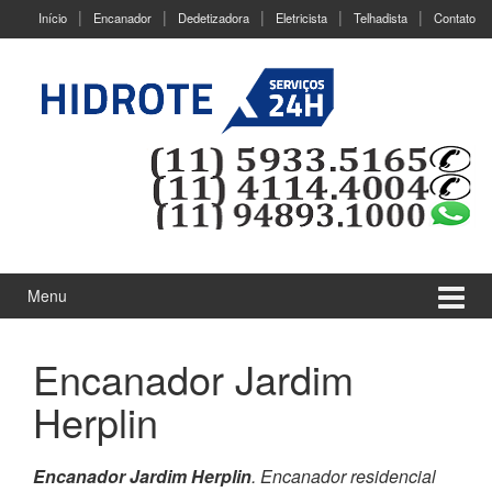
Ir
Pular
Início
Encanador
Dedetizadora
Eletricista
Telhadista
Contato
para
para
o
menu
Conteúdo
principal
Menu
Encanador Jardim
Herplin
Encanador Jardim Herplin
. Encanador residencial