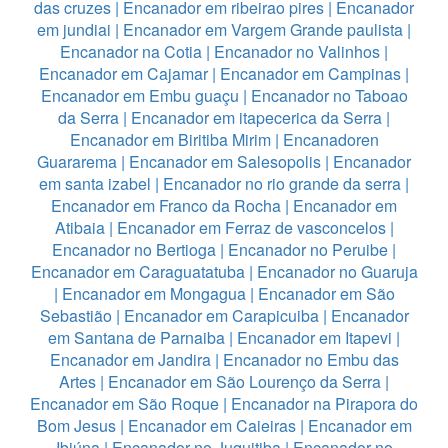
das cruzes
|
Encanador em ribeirao pires
|
Encanador
em jundiai
|
Encanador em Vargem Grande paulista
|
Encanador na Cotia
|
Encanador no Valinhos
|
Encanador em Cajamar
|
Encanador em Campinas
|
Encanador em Embu guaçu
|
Encanador no Taboao
da Serra
|
Encanador em itapecerica da Serra
|
Encanador em Biritiba Mirim
|
Encanadoren
Guararema
|
Encanador em Salesopolis
|
Encanador
em santa izabel
|
Encanador no rio grande da serra
|
Encanador em Franco da Rocha
|
Encanador em
Atibaia
|
Encanador em Ferraz de vasconcelos
|
Encanador no Bertioga
|
Encanador no Peruibe
|
Encanador em Caraguatatuba
|
Encanador no Guaruja
|
Encanador em Mongagua
|
Encanador em São
Sebastião
|
Encanador em Carapicuiba
|
Encanador
em Santana de Parnaiba
|
Encanador em Itapevi
|
Encanador em Jandira
|
Encanador no Embu das
Artes
|
Encanador em São Lourenço da Serra
|
Encanador em São Roque
|
Encanador na Pirapora do
Bom Jesus
|
Encanador em Caieiras
|
Encanador em
Ibiúna
|
Encanador no Juquitiba
|
Encanador no