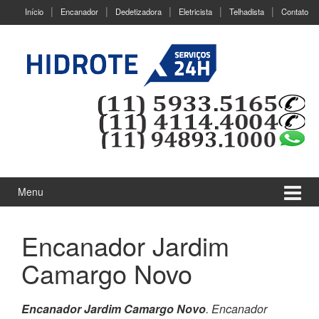
Ir
Pular
Início
Encanador
Dedetizadora
Eletricista
Telhadista
Contato
para
para
o
menu
Conteúdo
principal
Menu
Encanador Jardim
Camargo Novo
Encanador Jardim Camargo Novo
. Encanador