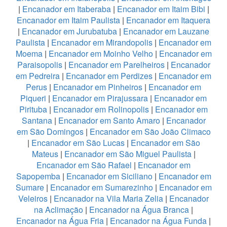
|
Encanador em Itaberaba
|
Encanador em Itaim Bibi
|
Encanador em Itaim Paulista
|
Encanador em Itaquera
|
Encanador em Jurubatuba
|
Encanador em Lauzane
Paulista
|
Encanador em Mirandopolis
|
Encanador em
Moema
|
Encanador em Moinho Velho
|
Encanador em
Paraisopolis
|
Encanador em Parelheiros
|
Encanador
em Pedreira
|
Encanador em Perdizes
|
Encanador em
Perus
|
Encanador em Pinheiros
|
Encanador em
Piqueri
|
Encanador em Pirajussara
|
Encanador em
Pirituba
|
Encanador em Rolinopolis
|
Encanador em
Santana
|
Encanador em Santo Amaro
|
Encanador
em São Domingos
|
Encanador em São João Climaco
|
Encanador em São Lucas
|
Encanador em São
Mateus
|
Encanador em São Miguel Paulista
|
Encanador em São Rafael
|
Encanador em
Sapopemba
|
Encanador em Siciliano
|
Encanador em
Sumare
|
Encanador em Sumarezinho
|
Encanador em
Veleiros
|
Encanador na Vila Maria Zelia
|
Encanador
na Aclimação
|
Encanador na Água Branca
|
Encanador na Água Fria
|
Encanador na Água Funda
|