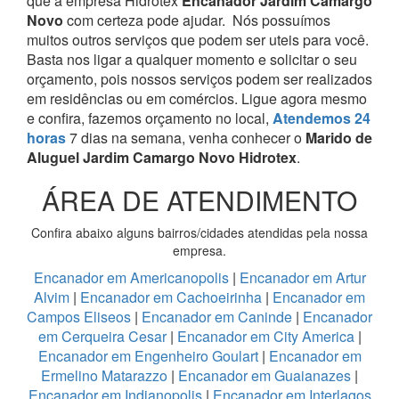
que a empresa Hidrotex
Encanador Jardim Camargo
Novo
com certeza pode ajudar.
Nós possuímos
muitos outros serviços que podem ser uteis para você.
Basta nos ligar a qualquer momento e solicitar o seu
orçamento, pois nossos serviços podem ser realizados
em residências ou em comércios.
Ligue agora mesmo
e confira, fazemos orçamento no local,
Atendemos 24
horas
7 dias na semana, venha conhecer o
Marido de
Aluguel Jardim Camargo Novo Hidrotex
.
ÁREA DE ATENDIMENTO
Confira abaixo alguns bairros/cidades atendidas pela nossa
empresa.
Encanador em Americanopolis
|
Encanador em Artur
Alvim
|
Encanador em Cachoeirinha
|
Encanador em
Campos Eliseos
|
Encanador em Caninde
|
Encanador
em Cerqueira Cesar
|
Encanador em City America
|
Encanador em Engenheiro Goulart
|
Encanador em
Ermelino Matarazzo
|
Encanador em Guaianazes
|
Encanador em Indianopolis
|
Encanador em Interlagos