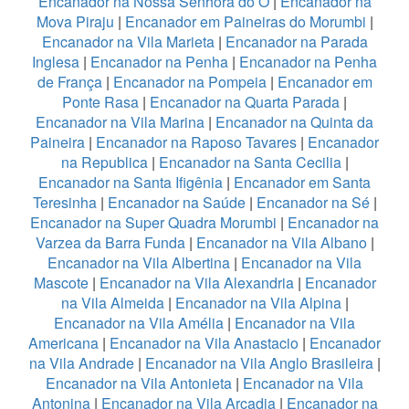
Encanador na Nossa Senhora do Ó
|
Encanador na
Mova Piraju
|
Encanador em Paineiras do Morumbi
|
Encanador na Vila Marieta
|
Encanador na Parada
Inglesa
|
Encanador na Penha
|
Encanador na Penha
de França
|
Encanador na Pompeia
|
Encanador em
Ponte Rasa
|
Encanador na Quarta Parada
|
Encanador na Vila Marina
|
Encanador na Quinta da
Paineira
|
Encanador na Raposo Tavares
|
Encanador
na Republica
|
Encanador na Santa Cecilia
|
Encanador na Santa Ifigênia
|
Encanador em Santa
Teresinha
|
Encanador na Saúde
|
Encanador na Sé
|
Encanador na Super Quadra Morumbi
|
Encanador na
Varzea da Barra Funda
|
Encanador na Vila Albano
|
Encanador na Vila Albertina
|
Encanador na Vila
Mascote
|
Encanador na Vila Alexandria
|
Encanador
na Vila Almeida
|
Encanador na Vila Alpina
|
Encanador na Vila Amélia
|
Encanador na Vila
Americana
|
Encanador na Vila Anastacio
|
Encanador
na Vila Andrade
|
Encanador na Vila Anglo Brasileira
|
Encanador na Vila Antonieta
|
Encanador na Vila
Antonina
|
Encanador na Vila Arcadia
|
Encanador na