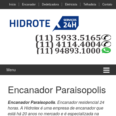
Ir
Pular
Início
Encanador
Dedetizadora
Eletricista
Telhadista
Contato
para
para
o
menu
Conteúdo
principal
Menu
Encanador Paraisopolis
Encanador Paraisopolis
. Encanador residencial 24
horas. A Hidrotex é uma empresa de encanador que
está há 20 anos no mercado e é especializada na