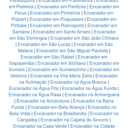
Paraisopolis
|
Encanador em Parelheiros
|
Encanador
em Pedreira
|
Encanador em Perdizes
|
Encanador em
Perus
|
Encanador em Pinheiros
|
Encanador em
Piqueri
|
Encanador em Pirajussara
|
Encanador em
Pirituba
|
Encanador em Rolinopolis
|
Encanador em
Santana
|
Encanador em Santo Amaro
|
Encanador
em São Domingos
|
Encanador em São João Climaco
|
Encanador em São Lucas
|
Encanador em São
Mateus
|
Encanador em São Miguel Paulista
|
Encanador em São Rafael
|
Encanador em
Sapopemba
|
Encanador em Siciliano
|
Encanador em
Sumare
|
Encanador em Sumarezinho
|
Encanador em
Veleiros
|
Encanador na Vila Maria Zelia
|
Encanador
na Aclimação
|
Encanador na Água Branca
|
Encanador na Água Fria
|
Encanador na Água Funda
|
Encanador na Água Rasa
|
Encanador na Anhanguera
|
Encanador na Aricanduva
|
Encanador na Barra
Funda
|
Encanador em Bela Aliança
|
Encanador no
Bela Vista
|
Encanador na Brasilandia
|
Encanador na
Cangaiba
|
Encanador na Capela do Socorro
|
Encanador na Casa Verde
|
Encanador na Cidade