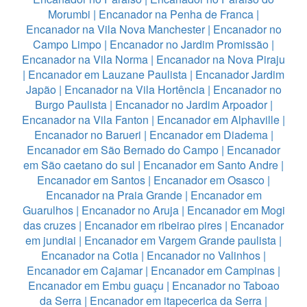
Morumbi
|
Encanador na Penha de Franca
|
Encanador na Vila Nova Manchester
|
Encanador no
Campo Limpo
|
Encanador no Jardim Promissão
|
Encanador na Vila Norma
|
Encanador na Nova Piraju
|
Encanador em Lauzane Paulista
|
Encanador Jardim
Japão
|
Encanador na Vila Hortência
|
Encanador no
Burgo Paulista
|
Encanador no Jardim Arpoador
|
Encanador na Vila Fanton
|
Encanador em Alphaville
|
Encanador no Barueri
|
Encanador em Diadema
|
Encanador em São Bernado do Campo
|
Encanador
em São caetano do sul
|
Encanador em Santo Andre
|
Encanador em Santos
|
Encanador em Osasco
|
Encanador na Praia Grande
|
Encanador em
Guarulhos
|
Encanador no Aruja
|
Encanador em Mogi
das cruzes
|
Encanador em ribeirao pires
|
Encanador
em jundiai
|
Encanador em Vargem Grande paulista
|
Encanador na Cotia
|
Encanador no Valinhos
|
Encanador em Cajamar
|
Encanador em Campinas
|
Encanador em Embu guaçu
|
Encanador no Taboao
da Serra
|
Encanador em itapecerica da Serra
|