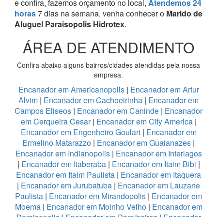
e confira, fazemos orçamento no local,
Atendemos 24
horas
7 dias na semana, venha conhecer o
Marido de
Aluguel Paraisopolis Hidrotex
.
ÁREA DE ATENDIMENTO
Confira abaixo alguns bairros/cidades atendidas pela nossa
empresa.
Encanador em Americanopolis
|
Encanador em Artur
Alvim
|
Encanador em Cachoeirinha
|
Encanador em
Campos Eliseos
|
Encanador em Caninde
|
Encanador
em Cerqueira Cesar
|
Encanador em City America
|
Encanador em Engenheiro Goulart
|
Encanador em
Ermelino Matarazzo
|
Encanador em Guaianazes
|
Encanador em Indianopolis
|
Encanador em Interlagos
|
Encanador em Itaberaba
|
Encanador em Itaim Bibi
|
Encanador em Itaim Paulista
|
Encanador em Itaquera
|
Encanador em Jurubatuba
|
Encanador em Lauzane
Paulista
|
Encanador em Mirandopolis
|
Encanador em
Moema
|
Encanador em Moinho Velho
|
Encanador em