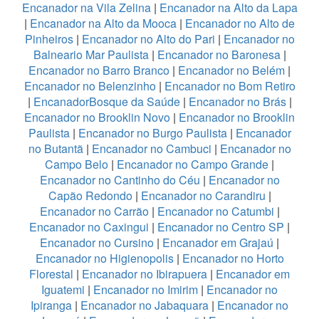
Encanador na Vila Zelina
|
Encanador na Alto da Lapa
|
Encanador na Alto da Mooca
|
Encanador no Alto de
Pinheiros
|
Encanador no Alto do Pari
|
Encanador no
Balneario Mar Paulista
|
Encanador no Baronesa
|
Encanador no Barro Branco
|
Encanador no Belém
|
Encanador no Belenzinho
|
Encanador no Bom Retiro
|
EncanadorBosque da Saúde
|
Encanador no Brás
|
Encanador no Brooklin Novo
|
Encanador no Brooklin
Paulista
|
Encanador no Burgo Paulista
|
Encanador
no Butantã
|
Encanador no Cambuci
|
Encanador no
Campo Belo
|
Encanador no Campo Grande
|
Encanador no Cantinho do Céu
|
Encanador no
Capão Redondo
|
Encanador no Carandiru
|
Encanador no Carrão
|
Encanador no Catumbi
|
Encanador no Caxingui
|
Encanador no Centro SP
|
Encanador no Cursino
|
Encanador em Grajaú
|
Encanador no Higienopolis
|
Encanador no Horto
Florestal
|
Encanador no Ibirapuera
|
Encanador em
Iguatemi
|
Encanador no Imirim
|
Encanador no
Ipiranga
|
Encanador no Jabaquara
|
Encanador no