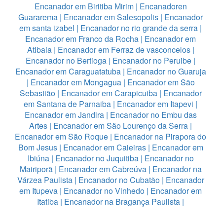
Encanador em Biritiba Mirim
|
Encanadoren
Guararema
|
Encanador em Salesopolis
|
Encanador
em santa izabel
|
Encanador no rio grande da serra
|
Encanador em Franco da Rocha
|
Encanador em
Atibaia
|
Encanador em Ferraz de vasconcelos
|
Encanador no Bertioga
|
Encanador no Peruibe
|
Encanador em Caraguatatuba
|
Encanador no Guaruja
|
Encanador em Mongagua
|
Encanador em São
Sebastião
|
Encanador em Carapicuiba
|
Encanador
em Santana de Parnaiba
|
Encanador em Itapevi
|
Encanador em Jandira
|
Encanador no Embu das
Artes
|
Encanador em São Lourenço da Serra
|
Encanador em São Roque
|
Encanador na Pirapora do
Bom Jesus
|
Encanador em Caieiras
|
Encanador em
Ibiúna
|
Encanador no Juquitiba
|
Encanador no
Mairiporã
|
Encanador em Cabreúva
|
Encanador na
Várzea Paulista
|
Encanador no Cubatão
|
Encanador
em Itupeva
|
Encanador no Vinhedo
|
Encanador em
Itatiba
|
Encanador na Bragança Paulista
|