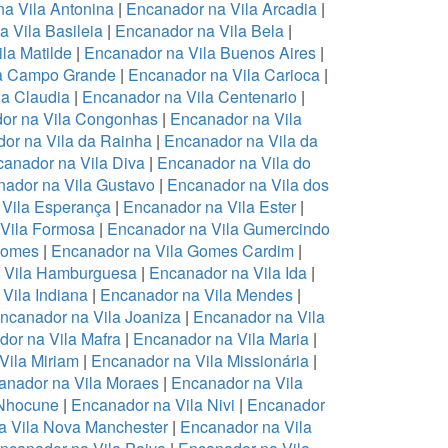
a Vila Antonina
|
Encanador na Vila Arcadia
|
 Vila Basileia
|
Encanador na Vila Bela
|
la Matilde
|
Encanador na Vila Buenos Aires
|
la Campo Grande
|
Encanador na Vila Carioca
|
la Claudia
|
Encanador na Vila Centenario
|
or na Vila Congonhas
|
Encanador na Vila
or na Vila da Rainha
|
Encanador na Vila da
anador na Vila Diva
|
Encanador na Vila do
ador na Vila Gustavo
|
Encanador na Vila dos
 Vila Esperança
|
Encanador na Vila Ester
|
Vila Formosa
|
Encanador na Vila Gumercindo
Gomes
|
Encanador na Vila Gomes Cardim
|
 Vila Hamburguesa
|
Encanador na Vila Ida
|
Vila Indiana
|
Encanador na Vila Mendes
|
ncanador na Vila Joaniza
|
Encanador na Vila
or na Vila Mafra
|
Encanador na Vila Maria
|
Vila Miriam
|
Encanador na Vila Missionária
|
anador na Vila Moraes
|
Encanador na Vila
 Nhocune
|
Encanador na Vila Nivi
|
Encanador
a Vila Nova Manchester
|
Encanador na Vila