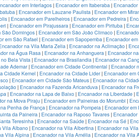
ncanador em Interlagos
|
Encanador em Itaberaba
|
Encanador 
batuba
|
Encanador em Lauzane Paulista
|
Encanador em Miran
lis
|
Encanador em Parelheiros
|
Encanador em Pedreira
|
Enc
eri
|
Encanador em Pirajussara
|
Encanador em Pirituba
|
Encan
m São Domingos
|
Encanador em São João Climaco
|
Encanado
or em São Rafael
|
Encanador em Sapopemba
|
Encanador em 
Encanador na Vila Maria Zelia
|
Encanador na Aclimação
|
Enca
dor na Água Rasa
|
Encanador na Anhanguera
|
Encanador na
no Bela Vista
|
Encanador na Brasilandia
|
Encanador na Cang
dade Ademar
|
Encanador em Cidade Continental
|
Encanador n
na Cidade Kemel
|
Encanador na Cidade Lider
|
Encanador em 
isco
|
Encanador em Cidade São Mateus
|
Encanador na Cidade
solação
|
Encanador na Fazenda Aricanduva
|
Encanador na Fr
apa
|
Encanador na Lapa de Baixo
|
Encanador na Liberdade
|
E
or na Mova Piraju
|
Encanador em Paineiras do Morumbi
|
Enca
 na Penha de França
|
Encanador na Pompeia
|
Encanador em 
inta da Paineira
|
Encanador na Raposo Tavares
|
Encanador 
anta Teresinha
|
Encanador na Saúde
|
Encanador na Sé
|
Enc
 Vila Albano
|
Encanador na Vila Albertina
|
Encanador na Vila
a Vila Alpina
|
Encanador na Vila Amélia
|
Encanador na Vila 