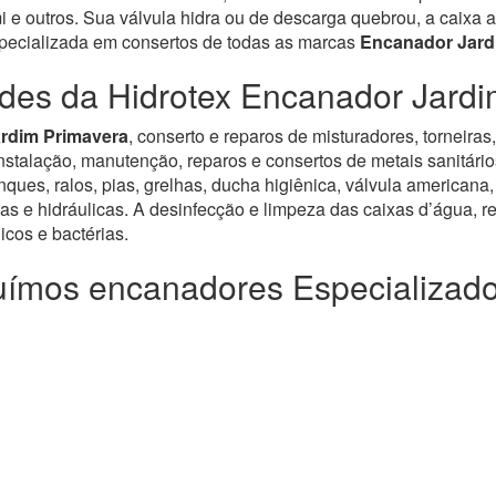
e outros. Sua válvula hidra ou de descarga quebrou, a caixa a
specializada em consertos de todas as marcas
Encanador Jard
ades da Hidrotex Encanador Jardi
ardim Primavera
, conserto e reparos de misturadores, torneiras
alação, manutenção, reparos e consertos de metais sanitários, v
ues, ralos, pias, grelhas, ducha higiênica, válvula americana,
as e hidráulicas. A desinfecção e limpeza das caixas d’água, re
cos e bactérias.
ímos encanadores Especializad