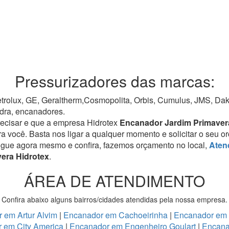
Pressurizadores das marcas:
rolux, GE, Geraltherm,Cosmopolita, Orbis, Cumulus, JMS, Dako,
dra, encanadores.
recisar e que a empresa Hidrotex
Encanador Jardim Primave
ra você. Basta nos ligar a qualquer momento e solicitar o seu 
igue agora mesmo e confira, fazemos orçamento no local,
Aten
vera Hidrotex
.
ÁREA DE ATENDIMENTO
Confira abaixo alguns bairros/cidades atendidas pela nossa empresa.
 em Artur Alvim
|
Encanador em Cachoeirinha
|
Encanador em
 em City America
|
Encanador em Engenheiro Goulart
|
Encana