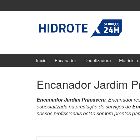
Ir
Pular
para
para
o
menu
Conteúdo
principal
Início
Encanador
Dedetizadora
Eletricista
Encanador Jardim P
Encanador Jardim Primavera
. Encanador re
especializada na prestação de serviços de
En
nossos profissionais estão sempre prontos pa