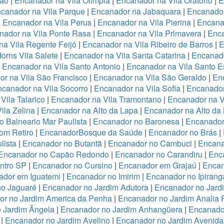
ião
|
Encanador na Vila Olimpia
|
Encanador na Vila Oratório
|
E
canador na Vila Parque
|
Encanador na Jabaquara
|
Encanador
|
Encanador na Vila Perus
|
Encanador na Vila Pierina
|
Encanad
nador na Vila Ponte Rasa
|
Encanador na Vila Primavera
|
Enca
a Vila Regente Feijó
|
Encanador na Vila Ribeiro de Barros
|
E
orns Vila Salete
|
Encanador na Vila Santa Catarina
|
Encanado
|
Encanador na Vila Santo Antonio
|
Encanador na Vila Santo E
r na Vila São Francisco
|
Encanador na Vila São Geraldo
|
Enc
canador na Vila Socorro
|
Encanador na Vila Sofia
|
Encanador
Vila Talarico
|
Encanador na Vila Tramontano
|
Encanador na V
ila Zelina
|
Encanador na Alto da Lapa
|
Encanador na Alto da
 Balneario Mar Paulista
|
Encanador no Baronesa
|
Encanador
om Retiro
|
EncanadorBosque da Saúde
|
Encanador no Brás
|
lista
|
Encanador no Butantã
|
Encanador no Cambuci
|
Encana
Encanador no Capão Redondo
|
Encanador no Carandiru
|
Enc
ntro SP
|
Encanador no Cursino
|
Encanador em Grajaú
|
Encan
ador em Iguatemi
|
Encanador no Imirim
|
Encanador no Ipirang
no Jaguaré
|
Encanador no Jardim Adutora
|
Encanador no Jard
r no Jardim America da Penha
|
Encanador no Jardim Analia 
 Jardim Ângela
|
Encanador no Jardim Anhangüera
|
Encanado
|
Encanador no Jardim Avelino
|
Encanador no Jardim Avenida