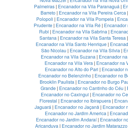
Nova Mazzei
|
Encanador na Vila Nova Un
Palmeiras
|
Encanador na Vila Paranaguá
|
En
Barreto
|
Encanador na Vila Pereira Cerca
Polopoli
|
Encanador na Vila Pompeia
|
Enca
Prudente
|
Encanador na Vila Ré
|
Encanador n
Rubi
|
Encanador na Vila Sabrina
|
Encanad
Santana
|
Encanador na Vila Santa Teresa
Encanador na Vila Santo Henrique
|
Encanado
São Nicolau
|
Encanador na Vila Silvia
|
En
Encanador na Vila Suzana
|
Encanador na 
Encanador na Vila Vera
|
Encanador na V
Encanador no Alto do Pari
|
Encanador no
Encanador no Belenzinho
|
Encanador no B
Brooklin Paulista
|
Encanador no Burgo Pau
Grande
|
Encanador no Cantinho do Céu
|
Encanador no Caxingui
|
Encanador no Ce
Florestal
|
Encanador no Ibirapuera
|
Encan
Jaguará
|
Encanador no Jaçanã
|
Encanador 
Encanador no Jardim America
|
Encanado
Encanador no Jardim Andaraí
|
Encanador no
Aricanduva
|
Encanador no Jardim Matarazzo