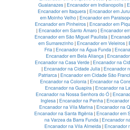
Guaianazes
|
Encanador em Indianopolis
|
E
Encanador em Itaquera
|
Encanador em Juru
em Moinho Velho
|
Encanador em Paraisopo
Encanador em Pinheiros
|
Encanador em Piqu
|
Encanador em Santo Amaro
|
Encanador e
Encanador em São Miguel Paulista
|
Encanad
em Sumarezinho
|
Encanador em Veleiros
|
Fria
|
Encanador na Água Funda
|
Encana
Encanador em Bela Aliança
|
Encanador 
Encanador na Casa Verde
|
Encanador na Ci
|
Encanador na Cidade Julia
|
Encanador 
Patriarca
|
Encanador em Cidade São Franc
Encanador na Colonia
|
Encanador na Con
Encanador na Guapira
|
Encanador na L
Encanador na Nossa Senhora do Ó
|
Encanad
Inglesa
|
Encanador na Penha
|
Encanador
Encanador na Vila Marina
|
Encanador na Qu
Encanador na Santa Ifigênia
|
Encanador em S
na Varzea da Barra Funda
|
Encanador na
Encanador na Vila Almeida
|
Encanador n