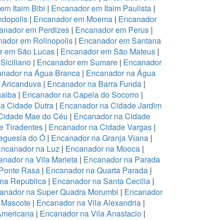
em Itaim Bibi
|
Encanador em Itaim Paulista
|
dopolis
|
Encanador em Moema
|
Encanador
anador em Perdizes
|
Encanador em Perus
|
ador em Rolinopolis
|
Encanador em Santana
r em São Lucas
|
Encanador em São Mateus
|
Siciliano
|
Encanador em Sumare
|
Encanador
nador na Água Branca
|
Encanador na Água
 Aricanduva
|
Encanador na Barra Funda
|
aiba
|
Encanador na Capela do Socorro
|
a Cidade Dutra
|
Encanador na Cidade Jardim
Cidade Mae do Céu
|
Encanador na Cidade
 Tiradentes
|
Encanador na Cidade Vargas
|
eguesia do Ó
|
Encanador na Granja Viana
|
ncanador na Luz
|
Encanador na Mooca
|
nador na Vila Marieta
|
Encanador na Parada
Ponte Rasa
|
Encanador na Quarta Parada
|
na Republica
|
Encanador na Santa Cecilia
|
anador na Super Quadra Morumbi
|
Encanador
 Mascote
|
Encanador na Vila Alexandria
|
Americana
|
Encanador na Vila Anastacio
|