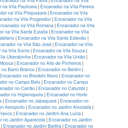
ncanador na Vila Paiva
|
Encanador na Vila
 na Vila Pauliceia
|
Encanador na Vila Pereira
or na Vila Pirajussara
|
Encanador na Vila
nador na Vila Progredior
|
Encanador na Vila
ncanador na Vila Romana
|
Encanador na Vila
r na Vila Santa Eulalia
|
Encanador na Vila
stefano
|
Encanador na Vila Santo Estevão
|
anador na Vila São José
|
Encanador na Vila
 na Vila Sonia
|
Encanador na Vila Souza
|
ila Uberabinha
|
Encanador na Vila União
|
 Mooca
|
Encanador no Alto de Pinheiros
|
 no Barro Branco
|
Encanador no Belém
|
Encanador no Brooklin Novo
|
Encanador no
dor no Campo Belo
|
Encanador no Campo
anador no Carrão
|
Encanador no Catumbi
|
ador no Higienopolis
|
Encanador no Horto
a
|
Encanador no Jabaquara
|
Encanador no
im Aeroporto
|
Encanador no Jardim Alvorada
|
Franco
|
Encanador no Jardim Ana Lucia
|
r no Jardim Aparecida
|
Encanador no Jardim
|
Encanador no Jardim Bartira
|
Encanador no