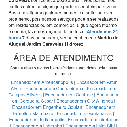
Caravelas
com certeza pode ajudar.
Nós possuímos
muitos outros serviços que podem ser uteis para você.
Basta nos ligar a qualquer momento e solicitar o seu
orçamento, pois nossos serviços podem ser realizados
em residências ou em comércios.
Ligue agora mesmo
e confira, fazemos orçamento no local,
Atendemos 24
horas
7 dias na semana, venha conhecer o
Marido de
Aluguel Jardim Caravelas Hidrotex
.
ÁREA DE ATENDIMENTO
Confira abaixo alguns bairros/cidades atendidas pela nossa
empresa.
Encanador em Americanopolis
|
Encanador em Artur
Alvim
|
Encanador em Cachoeirinha
|
Encanador em
Campos Eliseos
|
Encanador em Caninde
|
Encanador
em Cerqueira Cesar
|
Encanador em City America
|
Encanador em Engenheiro Goulart
|
Encanador em
Ermelino Matarazzo
|
Encanador em Guaianazes
|
Encanador em Indianopolis
|
Encanador em Interlagos
|
Encanador em Itaberaba
|
Encanador em Itaim Bibi
|