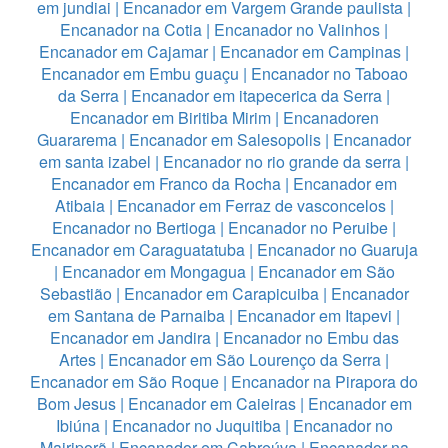
em jundiai
|
Encanador em Vargem Grande paulista
|
Encanador na Cotia
|
Encanador no Valinhos
|
Encanador em Cajamar
|
Encanador em Campinas
|
Encanador em Embu guaçu
|
Encanador no Taboao
da Serra
|
Encanador em itapecerica da Serra
|
Encanador em Biritiba Mirim
|
Encanadoren
Guararema
|
Encanador em Salesopolis
|
Encanador
em santa izabel
|
Encanador no rio grande da serra
|
Encanador em Franco da Rocha
|
Encanador em
Atibaia
|
Encanador em Ferraz de vasconcelos
|
Encanador no Bertioga
|
Encanador no Peruibe
|
Encanador em Caraguatatuba
|
Encanador no Guaruja
|
Encanador em Mongagua
|
Encanador em São
Sebastião
|
Encanador em Carapicuiba
|
Encanador
em Santana de Parnaiba
|
Encanador em Itapevi
|
Encanador em Jandira
|
Encanador no Embu das
Artes
|
Encanador em São Lourenço da Serra
|
Encanador em São Roque
|
Encanador na Pirapora do
Bom Jesus
|
Encanador em Caieiras
|
Encanador em
Ibiúna
|
Encanador no Juquitiba
|
Encanador no
Mairiporã
|
Encanador em Cabreúva
|
Encanador na