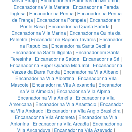
Mova Piraju
|
Encanador em Paineiras do Morumbi
|
Encanador na Vila Marieta
|
Encanador na Parada
Inglesa
|
Encanador na Penha
|
Encanador na Penha
de França
|
Encanador na Pompeia
|
Encanador em
Ponte Rasa
|
Encanador na Quarta Parada
|
Encanador na Vila Marina
|
Encanador na Quinta da
Paineira
|
Encanador na Raposo Tavares
|
Encanador
na Republica
|
Encanador na Santa Cecilia
|
Encanador na Santa Ifigênia
|
Encanador em Santa
Teresinha
|
Encanador na Saúde
|
Encanador na Sé
|
Encanador na Super Quadra Morumbi
|
Encanador na
Varzea da Barra Funda
|
Encanador na Vila Albano
|
Encanador na Vila Albertina
|
Encanador na Vila
Mascote
|
Encanador na Vila Alexandria
|
Encanador
na Vila Almeida
|
Encanador na Vila Alpina
|
Encanador na Vila Amélia
|
Encanador na Vila
Americana
|
Encanador na Vila Anastacio
|
Encanador
na Vila Andrade
|
Encanador na Vila Anglo Brasileira
|
Encanador na Vila Antonieta
|
Encanador na Vila
Antonina
|
Encanador na Vila Arcadia
|
Encanador na
Vila Aricanduva
|
Encanador na Vila Azevedo
|