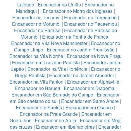
Lajeado
|
Encanador no Limão
|
Encanador no
Mandaqui
|
|
Encanador no Morro dos Ingleses
|
Encanador no Tucuruvi
|
Encanador no Tremembé
|
Encanador no Morumbi
|
Encanador no Pacaembu
|
Encanador no Paraiso
|
Encanador no Paraiso do
Morumbi
|
Encanador na Penha de Franca
|
Encanador na Vila Nova Manchester
|
Encanador no
Campo Limpo
|
Encanador no Jardim Promissão
|
Encanador na Vila Norma
|
Encanador na Nova Piraju
|
Encanador em Lauzane Paulista
|
Encanador Jardim
Japão
|
Encanador na Vila Hortência
|
Encanador no
Burgo Paulista
|
Encanador no Jardim Arpoador
|
Encanador na Vila Fanton
|
Encanador em Alphaville
|
Encanador no Barueri
|
Encanador em Diadema
|
Encanador em São Bernado do Campo
|
Encanador
em São caetano do sul
|
Encanador em Santo Andre
|
Encanador em Santos
|
Encanador em Osasco
|
Encanador na Praia Grande
|
Encanador em
Guarulhos
|
Encanador no Aruja
|
Encanador em Mogi
das cruzes
|
Encanador em ribeirao pires
|
Encanador