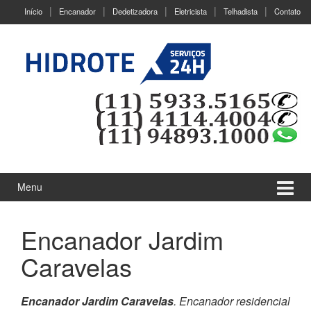
Ir
Pular
Início
Encanador
Dedetizadora
Eletricista
Telhadista
Contato
para
para
o
menu
Conteúdo
principal
Menu
Encanador Jardim
Caravelas
Encanador Jardim Caravelas
. Encanador residencial