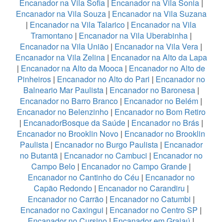
Encanador na Vila Sofia
|
Encanador na Vila Sonia
|
Encanador na Vila Souza
|
Encanador na Vila Suzana
|
Encanador na Vila Talarico
|
Encanador na Vila
Tramontano
|
Encanador na Vila Uberabinha
|
Encanador na Vila União
|
Encanador na Vila Vera
|
Encanador na Vila Zelina
|
Encanador na Alto da Lapa
|
Encanador na Alto da Mooca
|
Encanador no Alto de
Pinheiros
|
Encanador no Alto do Pari
|
Encanador no
Balneario Mar Paulista
|
Encanador no Baronesa
|
Encanador no Barro Branco
|
Encanador no Belém
|
Encanador no Belenzinho
|
Encanador no Bom Retiro
|
EncanadorBosque da Saúde
|
Encanador no Brás
|
Encanador no Brooklin Novo
|
Encanador no Brooklin
Paulista
|
Encanador no Burgo Paulista
|
Encanador
no Butantã
|
Encanador no Cambuci
|
Encanador no
Campo Belo
|
Encanador no Campo Grande
|
Encanador no Cantinho do Céu
|
Encanador no
Capão Redondo
|
Encanador no Carandiru
|
Encanador no Carrão
|
Encanador no Catumbi
|
Encanador no Caxingui
|
Encanador no Centro SP
|
Encanador no Cursino
|
Encanador em Grajaú
|