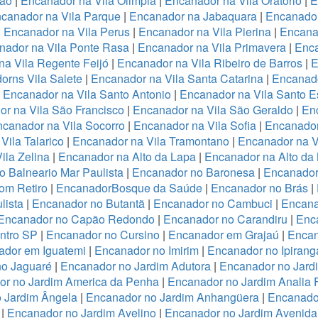
ião
|
Encanador na Vila Olimpia
|
Encanador na Vila Oratório
|
E
canador na Vila Parque
|
Encanador na Jabaquara
|
Encanador
|
Encanador na Vila Perus
|
Encanador na Vila Pierina
|
Encanad
nador na Vila Ponte Rasa
|
Encanador na Vila Primavera
|
Enca
a Vila Regente Feijó
|
Encanador na Vila Ribeiro de Barros
|
E
orns Vila Salete
|
Encanador na Vila Santa Catarina
|
Encanado
|
Encanador na Vila Santo Antonio
|
Encanador na Vila Santo E
r na Vila São Francisco
|
Encanador na Vila São Geraldo
|
Enc
canador na Vila Socorro
|
Encanador na Vila Sofia
|
Encanador
Vila Talarico
|
Encanador na Vila Tramontano
|
Encanador na V
ila Zelina
|
Encanador na Alto da Lapa
|
Encanador na Alto da
 Balneario Mar Paulista
|
Encanador no Baronesa
|
Encanador
om Retiro
|
EncanadorBosque da Saúde
|
Encanador no Brás
|
lista
|
Encanador no Butantã
|
Encanador no Cambuci
|
Encana
Encanador no Capão Redondo
|
Encanador no Carandiru
|
Enc
ntro SP
|
Encanador no Cursino
|
Encanador em Grajaú
|
Encan
ador em Iguatemi
|
Encanador no Imirim
|
Encanador no Ipirang
no Jaguaré
|
Encanador no Jardim Adutora
|
Encanador no Jard
r no Jardim America da Penha
|
Encanador no Jardim Analia 
 Jardim Ângela
|
Encanador no Jardim Anhangüera
|
Encanado
|
Encanador no Jardim Avelino
|
Encanador no Jardim Avenida