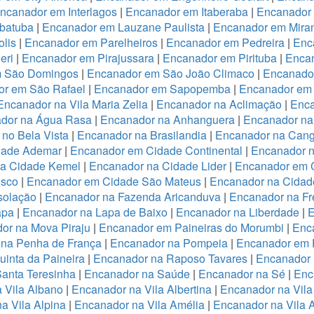
ncanador em Interlagos
|
Encanador em Itaberaba
|
Encanador 
batuba
|
Encanador em Lauzane Paulista
|
Encanador em Miran
lis
|
Encanador em Parelheiros
|
Encanador em Pedreira
|
Enc
eri
|
Encanador em Pirajussara
|
Encanador em Pirituba
|
Encan
m São Domingos
|
Encanador em São João Climaco
|
Encanado
or em São Rafael
|
Encanador em Sapopemba
|
Encanador em 
Encanador na Vila Maria Zelia
|
Encanador na Aclimação
|
Enca
dor na Água Rasa
|
Encanador na Anhanguera
|
Encanador na
no Bela Vista
|
Encanador na Brasilandia
|
Encanador na Cang
dade Ademar
|
Encanador em Cidade Continental
|
Encanador n
na Cidade Kemel
|
Encanador na Cidade Lider
|
Encanador em 
isco
|
Encanador em Cidade São Mateus
|
Encanador na Cidade
solação
|
Encanador na Fazenda Aricanduva
|
Encanador na Fr
apa
|
Encanador na Lapa de Baixo
|
Encanador na Liberdade
|
E
or na Mova Piraju
|
Encanador em Paineiras do Morumbi
|
Enca
 na Penha de França
|
Encanador na Pompeia
|
Encanador em 
inta da Paineira
|
Encanador na Raposo Tavares
|
Encanador 
anta Teresinha
|
Encanador na Saúde
|
Encanador na Sé
|
Enc
 Vila Albano
|
Encanador na Vila Albertina
|
Encanador na Vila
a Vila Alpina
|
Encanador na Vila Amélia
|
Encanador na Vila 