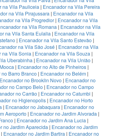
ncanador na Vila Paiva
|
Encanador na Vila
 na Vila Pauliceia
|
Encanador na Vila Pereira
or na Vila Pirajussara
|
Encanador na Vila
nador na Vila Progredior
|
Encanador na Vila
ncanador na Vila Romana
|
Encanador na Vila
r na Vila Santa Eulalia
|
Encanador na Vila
stefano
|
Encanador na Vila Santo Estevão
|
anador na Vila São José
|
Encanador na Vila
 na Vila Sonia
|
Encanador na Vila Souza
|
ila Uberabinha
|
Encanador na Vila União
|
 Mooca
|
Encanador no Alto de Pinheiros
|
 no Barro Branco
|
Encanador no Belém
|
Encanador no Brooklin Novo
|
Encanador no
dor no Campo Belo
|
Encanador no Campo
anador no Carrão
|
Encanador no Catumbi
|
ador no Higienopolis
|
Encanador no Horto
a
|
Encanador no Jabaquara
|
Encanador no
im Aeroporto
|
Encanador no Jardim Alvorada
|
Franco
|
Encanador no Jardim Ana Lucia
|
r no Jardim Aparecida
|
Encanador no Jardim
|
Encanador no Jardim Bartira
|
Encanador no