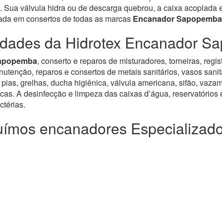
 Sua válvula hidra ou de descarga quebrou, a caixa acoplada es
zada em consertos de todas as marcas
Encanador Sapopemba
idades da Hidrotex Encanador 
Sapopemba
, conserto e reparos de misturadores, torneiras, re
enção, reparos e consertos de metais sanitários, vasos sanitár
pias, grelhas, ducha higiênica, válvula americana, sifão, vazam
icas. A desinfecção e limpeza das caixas d’água, reservatórios e
térias.
ímos encanadores Especializad