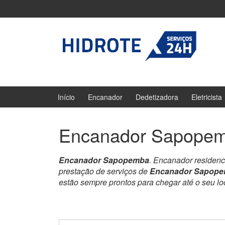
Ir
Pular
para
para
o
menu
Conteúdo
principal
Início
Encanador
Dedetizadora
Eletricista
Encanador Sapope
Encanador Sapopemba
. Encanador residenc
prestação de serviços de
Encanador Sapop
estão sempre prontos para chegar até o seu l