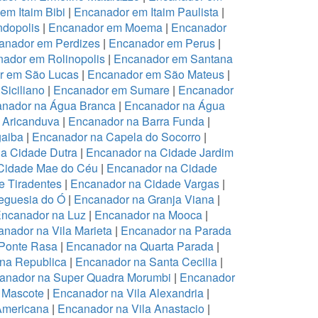
em Itaim Bibi
|
Encanador em Itaim Paulista
|
dopolis
|
Encanador em Moema
|
Encanador
anador em Perdizes
|
Encanador em Perus
|
ador em Rolinopolis
|
Encanador em Santana
r em São Lucas
|
Encanador em São Mateus
|
Siciliano
|
Encanador em Sumare
|
Encanador
nador na Água Branca
|
Encanador na Água
 Aricanduva
|
Encanador na Barra Funda
|
aiba
|
Encanador na Capela do Socorro
|
a Cidade Dutra
|
Encanador na Cidade Jardim
Cidade Mae do Céu
|
Encanador na Cidade
 Tiradentes
|
Encanador na Cidade Vargas
|
eguesia do Ó
|
Encanador na Granja Viana
|
ncanador na Luz
|
Encanador na Mooca
|
nador na Vila Marieta
|
Encanador na Parada
Ponte Rasa
|
Encanador na Quarta Parada
|
na Republica
|
Encanador na Santa Cecilia
|
anador na Super Quadra Morumbi
|
Encanador
 Mascote
|
Encanador na Vila Alexandria
|
Americana
|
Encanador na Vila Anastacio
|