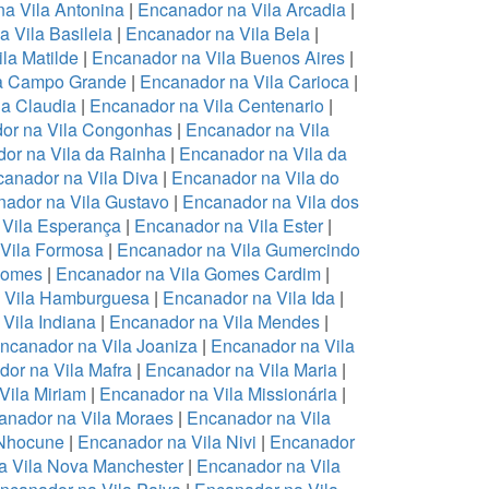
a Vila Antonina
|
Encanador na Vila Arcadia
|
 Vila Basileia
|
Encanador na Vila Bela
|
la Matilde
|
Encanador na Vila Buenos Aires
|
la Campo Grande
|
Encanador na Vila Carioca
|
la Claudia
|
Encanador na Vila Centenario
|
or na Vila Congonhas
|
Encanador na Vila
or na Vila da Rainha
|
Encanador na Vila da
anador na Vila Diva
|
Encanador na Vila do
ador na Vila Gustavo
|
Encanador na Vila dos
 Vila Esperança
|
Encanador na Vila Ester
|
Vila Formosa
|
Encanador na Vila Gumercindo
Gomes
|
Encanador na Vila Gomes Cardim
|
 Vila Hamburguesa
|
Encanador na Vila Ida
|
Vila Indiana
|
Encanador na Vila Mendes
|
ncanador na Vila Joaniza
|
Encanador na Vila
or na Vila Mafra
|
Encanador na Vila Maria
|
Vila Miriam
|
Encanador na Vila Missionária
|
anador na Vila Moraes
|
Encanador na Vila
 Nhocune
|
Encanador na Vila Nivi
|
Encanador
a Vila Nova Manchester
|
Encanador na Vila