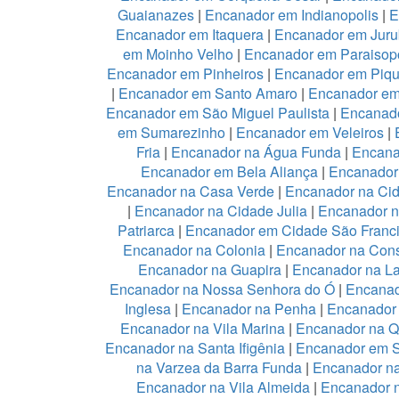
Guaianazes
|
Encanador em Indianopolis
|
E
Encanador em Itaquera
|
Encanador em Juru
em Moinho Velho
|
Encanador em Paraisopo
Encanador em Pinheiros
|
Encanador em Piqu
|
Encanador em Santo Amaro
|
Encanador e
Encanador em São Miguel Paulista
|
Encanad
em Sumarezinho
|
Encanador em Veleiros
|
Fria
|
Encanador na Água Funda
|
Encana
Encanador em Bela Aliança
|
Encanador 
Encanador na Casa Verde
|
Encanador na Ci
|
Encanador na Cidade Julia
|
Encanador 
Patriarca
|
Encanador em Cidade São Franc
Encanador na Colonia
|
Encanador na Con
Encanador na Guapira
|
Encanador na L
Encanador na Nossa Senhora do Ó
|
Encanad
Inglesa
|
Encanador na Penha
|
Encanador
Encanador na Vila Marina
|
Encanador na Qu
Encanador na Santa Ifigênia
|
Encanador em S
na Varzea da Barra Funda
|
Encanador na
Encanador na Vila Almeida
|
Encanador n