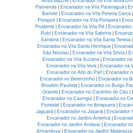
Nova Mazzei
|
Encanador na Vila Nova Un
Palmeiras
|
Encanador na Vila Paranaguá
|
En
Barreto
|
Encanador na Vila Pereira Cerca
Polopoli
|
Encanador na Vila Pompeia
|
Enca
Prudente
|
Encanador na Vila Ré
|
Encanador n
Rubi
|
Encanador na Vila Sabrina
|
Encanad
Santana
|
Encanador na Vila Santa Teresa
Encanador na Vila Santo Henrique
|
Encanado
São Nicolau
|
Encanador na Vila Silvia
|
En
Encanador na Vila Suzana
|
Encanador na 
Encanador na Vila Vera
|
Encanador na V
Encanador no Alto do Pari
|
Encanador no
Encanador no Belenzinho
|
Encanador no B
Brooklin Paulista
|
Encanador no Burgo Pau
Grande
|
Encanador no Cantinho do Céu
|
Encanador no Caxingui
|
Encanador no Ce
Florestal
|
Encanador no Ibirapuera
|
Encan
Jaguará
|
Encanador no Jaçanã
|
Encanador 
Encanador no Jardim America
|
Encanado
Encanador no Jardim Andaraí
|
Encanador no
Aricanduva
|
Encanador no Jardim Matarazzo