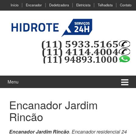
Ir
Pular
Início
Encanador
Dedetizadora
Eletricista
Telhadista
Contato
para
para
o
menu
Conteúdo
principal
Menu
Encanador Jardim
Rincão
Encanador Jardim Rincão
. Encanador residencial 24