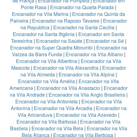
de França
|
Encanador na Pompeia
|
Encanador em
Ponte Rasa
|
Encanador na Quarta Parada
|
Encanador na Vila Marina
|
Encanador na Quinta da
Paineira
|
Encanador na Raposo Tavares
|
Encanador
na Republica
|
Encanador na Santa Cecilia
|
Encanador na Santa Ifigênia
|
Encanador em Santa
Teresinha
|
Encanador na Saúde
|
Encanador na Sé
|
Encanador na Super Quadra Morumbi
|
Encanador na
Varzea da Barra Funda
|
Encanador na Vila Albano
|
Encanador na Vila Albertina
|
Encanador na Vila
Mascote
|
Encanador na Vila Alexandria
|
Encanador
na Vila Almeida
|
Encanador na Vila Alpina
|
Encanador na Vila Amélia
|
Encanador na Vila
Americana
|
Encanador na Vila Anastacio
|
Encanador
na Vila Andrade
|
Encanador na Vila Anglo Brasileira
|
Encanador na Vila Antonieta
|
Encanador na Vila
Antonina
|
Encanador na Vila Arcadia
|
Encanador na
Vila Aricanduva
|
Encanador na Vila Azevedo
|
Encanador na Vila Barbosa
|
Encanador na Vila
Basileia
|
Encanador na Vila Bela
|
Encanador na Vila
Bela Aliança
|
Encanador na Vila Bertioga
|