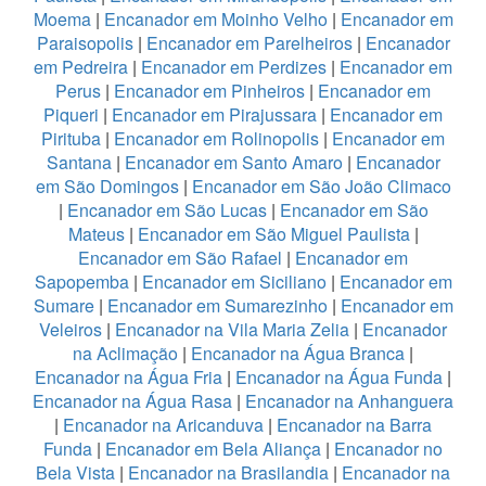
Moema
|
Encanador em Moinho Velho
|
Encanador em
Paraisopolis
|
Encanador em Parelheiros
|
Encanador
em Pedreira
|
Encanador em Perdizes
|
Encanador em
Perus
|
Encanador em Pinheiros
|
Encanador em
Piqueri
|
Encanador em Pirajussara
|
Encanador em
Pirituba
|
Encanador em Rolinopolis
|
Encanador em
Santana
|
Encanador em Santo Amaro
|
Encanador
em São Domingos
|
Encanador em São João Climaco
|
Encanador em São Lucas
|
Encanador em São
Mateus
|
Encanador em São Miguel Paulista
|
Encanador em São Rafael
|
Encanador em
Sapopemba
|
Encanador em Siciliano
|
Encanador em
Sumare
|
Encanador em Sumarezinho
|
Encanador em
Veleiros
|
Encanador na Vila Maria Zelia
|
Encanador
na Aclimação
|
Encanador na Água Branca
|
Encanador na Água Fria
|
Encanador na Água Funda
|
Encanador na Água Rasa
|
Encanador na Anhanguera
|
Encanador na Aricanduva
|
Encanador na Barra
Funda
|
Encanador em Bela Aliança
|
Encanador no
Bela Vista
|
Encanador na Brasilandia
|
Encanador na