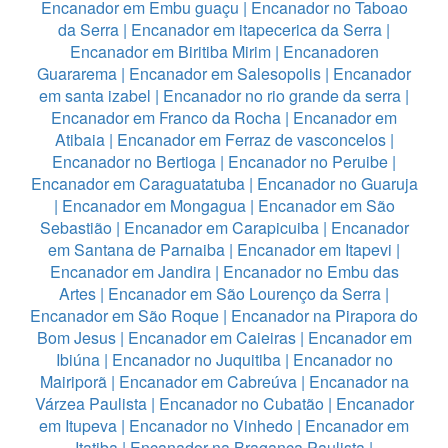
Encanador em Embu guaçu
|
Encanador no Taboao
da Serra
|
Encanador em itapecerica da Serra
|
Encanador em Biritiba Mirim
|
Encanadoren
Guararema
|
Encanador em Salesopolis
|
Encanador
em santa izabel
|
Encanador no rio grande da serra
|
Encanador em Franco da Rocha
|
Encanador em
Atibaia
|
Encanador em Ferraz de vasconcelos
|
Encanador no Bertioga
|
Encanador no Peruibe
|
Encanador em Caraguatatuba
|
Encanador no Guaruja
|
Encanador em Mongagua
|
Encanador em São
Sebastião
|
Encanador em Carapicuiba
|
Encanador
em Santana de Parnaiba
|
Encanador em Itapevi
|
Encanador em Jandira
|
Encanador no Embu das
Artes
|
Encanador em São Lourenço da Serra
|
Encanador em São Roque
|
Encanador na Pirapora do
Bom Jesus
|
Encanador em Caieiras
|
Encanador em
Ibiúna
|
Encanador no Juquitiba
|
Encanador no
Mairiporã
|
Encanador em Cabreúva
|
Encanador na
Várzea Paulista
|
Encanador no Cubatão
|
Encanador
em Itupeva
|
Encanador no Vinhedo
|
Encanador em
Itatiba
|
Encanador na Bragança Paulista
|