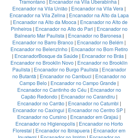
Tramontano
|
Encanador na Vila Uberabinha
|
Encanador na Vila União
|
Encanador na Vila Vera
|
Encanador na Vila Zelina
|
Encanador na Alto da Lapa
|
Encanador na Alto da Mooca
|
Encanador no Alto de
Pinheiros
|
Encanador no Alto do Pari
|
Encanador no
Balneario Mar Paulista
|
Encanador no Baronesa
|
Encanador no Barro Branco
|
Encanador no Belém
|
Encanador no Belenzinho
|
Encanador no Bom Retiro
|
EncanadorBosque da Saúde
|
Encanador no Brás
|
Encanador no Brooklin Novo
|
Encanador no Brooklin
Paulista
|
Encanador no Burgo Paulista
|
Encanador
no Butantã
|
Encanador no Cambuci
|
Encanador no
Campo Belo
|
Encanador no Campo Grande
|
Encanador no Cantinho do Céu
|
Encanador no
Capão Redondo
|
Encanador no Carandiru
|
Encanador no Carrão
|
Encanador no Catumbi
|
Encanador no Caxingui
|
Encanador no Centro SP
|
Encanador no Cursino
|
Encanador em Grajaú
|
Encanador no Higienopolis
|
Encanador no Horto
Florestal
|
Encanador no Ibirapuera
|
Encanador em
Iguatemi
|
Encanador no Imirim
|
Encanador no