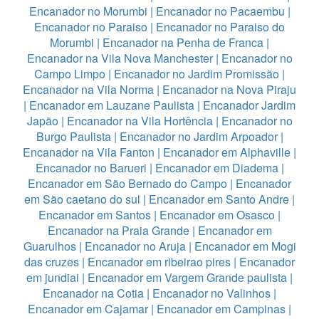
Encanador no Morumbi
|
Encanador no Pacaembu
|
Encanador no Paraiso
|
Encanador no Paraiso do
Morumbi
|
Encanador na Penha de Franca
|
Encanador na Vila Nova Manchester
|
Encanador no
Campo Limpo
|
Encanador no Jardim Promissão
|
Encanador na Vila Norma
|
Encanador na Nova Piraju
|
Encanador em Lauzane Paulista
|
Encanador Jardim
Japão
|
Encanador na Vila Hortência
|
Encanador no
Burgo Paulista
|
Encanador no Jardim Arpoador
|
Encanador na Vila Fanton
|
Encanador em Alphaville
|
Encanador no Barueri
|
Encanador em Diadema
|
Encanador em São Bernado do Campo
|
Encanador
em São caetano do sul
|
Encanador em Santo Andre
|
Encanador em Santos
|
Encanador em Osasco
|
Encanador na Praia Grande
|
Encanador em
Guarulhos
|
Encanador no Aruja
|
Encanador em Mogi
das cruzes
|
Encanador em ribeirao pires
|
Encanador
em jundiai
|
Encanador em Vargem Grande paulista
|
Encanador na Cotia
|
Encanador no Valinhos
|
Encanador em Cajamar
|
Encanador em Campinas
|