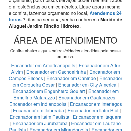
orçamento, pois nossos serviços podem ser realizados
em residências ou em comércios.
Ligue agora mesmo
e confira, fazemos orçamento no local,
Atendemos 24
horas
7 dias na semana, venha conhecer o
Marido de
Aluguel Jardim Rincão Hidrotex
.
ÁREA DE ATENDIMENTO
Confira abaixo alguns bairros/cidades atendidas pela nossa
empresa.
Encanador em Americanopolis
|
Encanador em Artur
Alvim
|
Encanador em Cachoeirinha
|
Encanador em
Campos Eliseos
|
Encanador em Caninde
|
Encanador
em Cerqueira Cesar
|
Encanador em City America
|
Encanador em Engenheiro Goulart
|
Encanador em
Ermelino Matarazzo
|
Encanador em Guaianazes
|
Encanador em Indianopolis
|
Encanador em Interlagos
|
Encanador em Itaberaba
|
Encanador em Itaim Bibi
|
Encanador em Itaim Paulista
|
Encanador em Itaquera
|
Encanador em Jurubatuba
|
Encanador em Lauzane
Paulista
|
Encanador em Mirandopolis
|
Encanador em