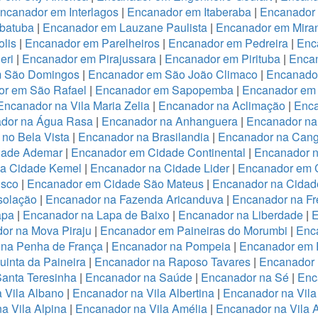
ncanador em Interlagos
|
Encanador em Itaberaba
|
Encanador 
batuba
|
Encanador em Lauzane Paulista
|
Encanador em Miran
lis
|
Encanador em Parelheiros
|
Encanador em Pedreira
|
Enc
eri
|
Encanador em Pirajussara
|
Encanador em Pirituba
|
Encan
m São Domingos
|
Encanador em São João Climaco
|
Encanado
or em São Rafael
|
Encanador em Sapopemba
|
Encanador em 
Encanador na Vila Maria Zelia
|
Encanador na Aclimação
|
Enca
dor na Água Rasa
|
Encanador na Anhanguera
|
Encanador na
no Bela Vista
|
Encanador na Brasilandia
|
Encanador na Cang
dade Ademar
|
Encanador em Cidade Continental
|
Encanador n
na Cidade Kemel
|
Encanador na Cidade Lider
|
Encanador em 
isco
|
Encanador em Cidade São Mateus
|
Encanador na Cidade
solação
|
Encanador na Fazenda Aricanduva
|
Encanador na Fr
apa
|
Encanador na Lapa de Baixo
|
Encanador na Liberdade
|
E
or na Mova Piraju
|
Encanador em Paineiras do Morumbi
|
Enca
 na Penha de França
|
Encanador na Pompeia
|
Encanador em 
inta da Paineira
|
Encanador na Raposo Tavares
|
Encanador 
anta Teresinha
|
Encanador na Saúde
|
Encanador na Sé
|
Enc
 Vila Albano
|
Encanador na Vila Albertina
|
Encanador na Vila
a Vila Alpina
|
Encanador na Vila Amélia
|
Encanador na Vila 