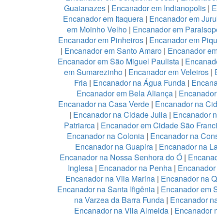
Guaianazes
|
Encanador em Indianopolis
|
E
Encanador em Itaquera
|
Encanador em Juru
em Moinho Velho
|
Encanador em Paraisopo
Encanador em Pinheiros
|
Encanador em Piqu
|
Encanador em Santo Amaro
|
Encanador e
Encanador em São Miguel Paulista
|
Encanad
em Sumarezinho
|
Encanador em Veleiros
|
Fria
|
Encanador na Água Funda
|
Encana
Encanador em Bela Aliança
|
Encanador 
Encanador na Casa Verde
|
Encanador na Ci
|
Encanador na Cidade Julia
|
Encanador 
Patriarca
|
Encanador em Cidade São Franc
Encanador na Colonia
|
Encanador na Con
Encanador na Guapira
|
Encanador na L
Encanador na Nossa Senhora do Ó
|
Encanad
Inglesa
|
Encanador na Penha
|
Encanador
Encanador na Vila Marina
|
Encanador na Qu
Encanador na Santa Ifigênia
|
Encanador em S
na Varzea da Barra Funda
|
Encanador na
Encanador na Vila Almeida
|
Encanador n