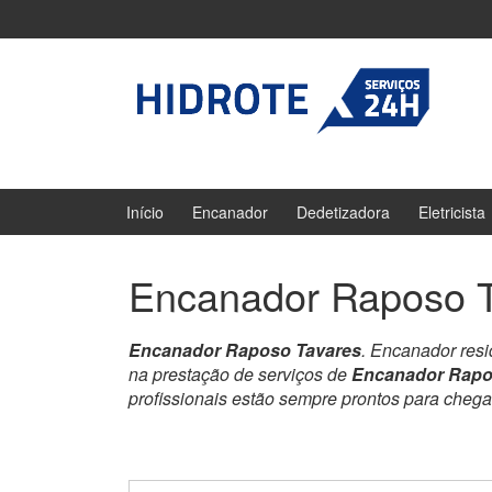
Ir
Pular
para
para
o
menu
Conteúdo
principal
Início
Encanador
Dedetizadora
Eletricista
Encanador Raposo T
Encanador Raposo Tavares
. Encanador res
na prestação de serviços de
Encanador Rapo
profissionais estão sempre prontos para cheg