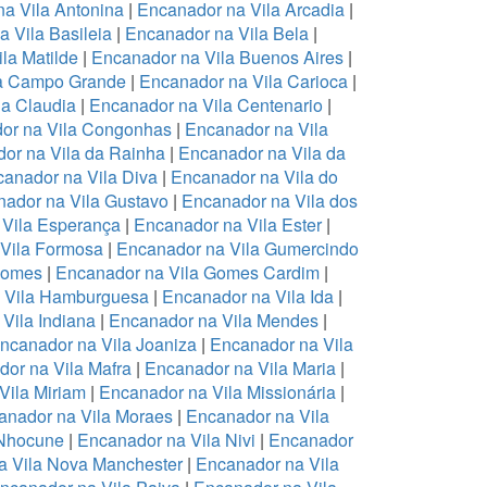
a Vila Antonina
|
Encanador na Vila Arcadia
|
 Vila Basileia
|
Encanador na Vila Bela
|
la Matilde
|
Encanador na Vila Buenos Aires
|
la Campo Grande
|
Encanador na Vila Carioca
|
la Claudia
|
Encanador na Vila Centenario
|
or na Vila Congonhas
|
Encanador na Vila
or na Vila da Rainha
|
Encanador na Vila da
anador na Vila Diva
|
Encanador na Vila do
ador na Vila Gustavo
|
Encanador na Vila dos
 Vila Esperança
|
Encanador na Vila Ester
|
Vila Formosa
|
Encanador na Vila Gumercindo
Gomes
|
Encanador na Vila Gomes Cardim
|
 Vila Hamburguesa
|
Encanador na Vila Ida
|
Vila Indiana
|
Encanador na Vila Mendes
|
ncanador na Vila Joaniza
|
Encanador na Vila
or na Vila Mafra
|
Encanador na Vila Maria
|
Vila Miriam
|
Encanador na Vila Missionária
|
anador na Vila Moraes
|
Encanador na Vila
 Nhocune
|
Encanador na Vila Nivi
|
Encanador
a Vila Nova Manchester
|
Encanador na Vila