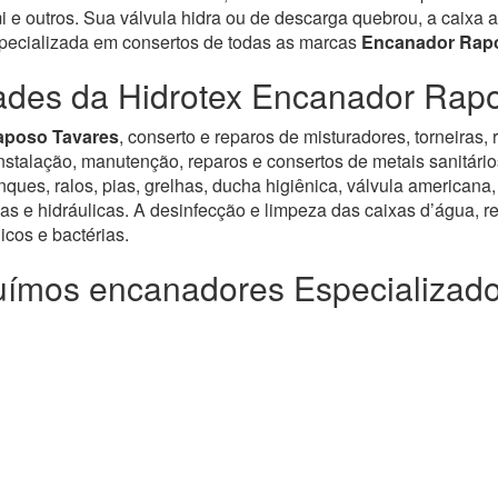
e outros. Sua válvula hidra ou de descarga quebrou, a caixa a
specializada em consertos de todas as marcas
Encanador Rap
ades da Hidrotex Encanador Rap
aposo Tavares
, conserto e reparos de misturadores, torneiras,
alação, manutenção, reparos e consertos de metais sanitários, v
ues, ralos, pias, grelhas, ducha higiênica, válvula americana,
as e hidráulicas. A desinfecção e limpeza das caixas d’água, re
cos e bactérias.
ímos encanadores Especializad