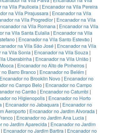
ncanador na Vila Paiva
|
Encanador na Vila
 na Vila Pauliceia
|
Encanador na Vila Pereira
or na Vila Pirajussara
|
Encanador na Vila
nador na Vila Progredior
|
Encanador na Vila
ncanador na Vila Romana
|
Encanador na Vila
r na Vila Santa Eulalia
|
Encanador na Vila
stefano
|
Encanador na Vila Santo Estevão
|
anador na Vila São José
|
Encanador na Vila
 na Vila Sonia
|
Encanador na Vila Souza
|
ila Uberabinha
|
Encanador na Vila União
|
 Mooca
|
Encanador no Alto de Pinheiros
|
 no Barro Branco
|
Encanador no Belém
|
Encanador no Brooklin Novo
|
Encanador no
dor no Campo Belo
|
Encanador no Campo
anador no Carrão
|
Encanador no Catumbi
|
ador no Higienopolis
|
Encanador no Horto
a
|
Encanador no Jabaquara
|
Encanador no
im Aeroporto
|
Encanador no Jardim Alvorada
|
Franco
|
Encanador no Jardim Ana Lucia
|
r no Jardim Aparecida
|
Encanador no Jardim
|
Encanador no Jardim Bartira
|
Encanador no