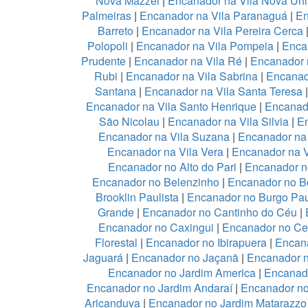
Nova Mazzei
|
Encanador na Vila Nova Un
Palmeiras
|
Encanador na Vila Paranaguá
|
En
Barreto
|
Encanador na Vila Pereira Cerca
Polopoli
|
Encanador na Vila Pompeia
|
Enca
Prudente
|
Encanador na Vila Ré
|
Encanador n
Rubi
|
Encanador na Vila Sabrina
|
Encanad
Santana
|
Encanador na Vila Santa Teresa
Encanador na Vila Santo Henrique
|
Encanado
São Nicolau
|
Encanador na Vila Silvia
|
En
Encanador na Vila Suzana
|
Encanador na 
Encanador na Vila Vera
|
Encanador na V
Encanador no Alto do Pari
|
Encanador no
Encanador no Belenzinho
|
Encanador no B
Brooklin Paulista
|
Encanador no Burgo Pau
Grande
|
Encanador no Cantinho do Céu
|
Encanador no Caxingui
|
Encanador no Ce
Florestal
|
Encanador no Ibirapuera
|
Encan
Jaguará
|
Encanador no Jaçanã
|
Encanador 
Encanador no Jardim America
|
Encanado
Encanador no Jardim Andaraí
|
Encanador no
Aricanduva
|
Encanador no Jardim Matarazzo