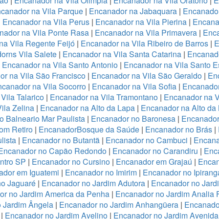
ião
|
Encanador na Vila Olimpia
|
Encanador na Vila Oratório
|
E
canador na Vila Parque
|
Encanador na Jabaquara
|
Encanador
|
Encanador na Vila Perus
|
Encanador na Vila Pierina
|
Encanad
nador na Vila Ponte Rasa
|
Encanador na Vila Primavera
|
Enca
a Vila Regente Feijó
|
Encanador na Vila Ribeiro de Barros
|
E
orns Vila Salete
|
Encanador na Vila Santa Catarina
|
Encanado
|
Encanador na Vila Santo Antonio
|
Encanador na Vila Santo E
r na Vila São Francisco
|
Encanador na Vila São Geraldo
|
Enc
canador na Vila Socorro
|
Encanador na Vila Sofia
|
Encanador
Vila Talarico
|
Encanador na Vila Tramontano
|
Encanador na V
ila Zelina
|
Encanador na Alto da Lapa
|
Encanador na Alto da
 Balneario Mar Paulista
|
Encanador no Baronesa
|
Encanador
om Retiro
|
EncanadorBosque da Saúde
|
Encanador no Brás
|
lista
|
Encanador no Butantã
|
Encanador no Cambuci
|
Encana
Encanador no Capão Redondo
|
Encanador no Carandiru
|
Enc
ntro SP
|
Encanador no Cursino
|
Encanador em Grajaú
|
Encan
ador em Iguatemi
|
Encanador no Imirim
|
Encanador no Ipirang
no Jaguaré
|
Encanador no Jardim Adutora
|
Encanador no Jard
r no Jardim America da Penha
|
Encanador no Jardim Analia 
 Jardim Ângela
|
Encanador no Jardim Anhangüera
|
Encanado
|
Encanador no Jardim Avelino
|
Encanador no Jardim Avenida