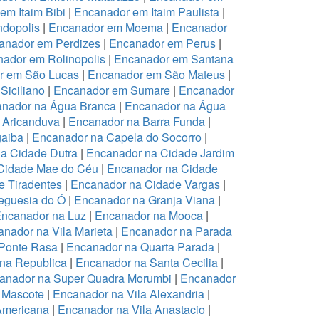
em Itaim Bibi
|
Encanador em Itaim Paulista
|
dopolis
|
Encanador em Moema
|
Encanador
anador em Perdizes
|
Encanador em Perus
|
ador em Rolinopolis
|
Encanador em Santana
r em São Lucas
|
Encanador em São Mateus
|
Siciliano
|
Encanador em Sumare
|
Encanador
nador na Água Branca
|
Encanador na Água
 Aricanduva
|
Encanador na Barra Funda
|
aiba
|
Encanador na Capela do Socorro
|
a Cidade Dutra
|
Encanador na Cidade Jardim
Cidade Mae do Céu
|
Encanador na Cidade
 Tiradentes
|
Encanador na Cidade Vargas
|
eguesia do Ó
|
Encanador na Granja Viana
|
ncanador na Luz
|
Encanador na Mooca
|
nador na Vila Marieta
|
Encanador na Parada
Ponte Rasa
|
Encanador na Quarta Parada
|
na Republica
|
Encanador na Santa Cecilia
|
anador na Super Quadra Morumbi
|
Encanador
 Mascote
|
Encanador na Vila Alexandria
|
Americana
|
Encanador na Vila Anastacio
|