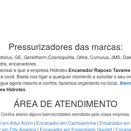
Pressurizadores das marcas:
rolux, GE, Geraltherm,Cosmopolita, Orbis, Cumulus, JMS, Dako,
dra, encanadores.
recisar e que a empresa Hidrotex
Encanador Raposo Tavare
ra você. Basta nos ligar a qualquer momento e solicitar o seu 
igue agora mesmo e confira, fazemos orçamento no local,
Aten
es Hidrotex
.
ÁREA DE ATENDIMENTO
Confira abaixo alguns bairros/cidades atendidas pela nossa empresa.
 em Artur Alvim
|
Encanador em Cachoeirinha
|
Encanador em
 em City America
|
Encanador em Engenheiro Goulart
|
Encana