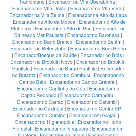
Tramontano
|
Encanador na Vila Uberabinha
|
Encanador na Vila União
|
Encanador na Vila Vera
|
Encanador na Vila Zelina
|
Encanador na Alto da Lapa
|
Encanador na Alto da Mooca
|
Encanador no Alto de
Pinheiros
|
Encanador no Alto do Pari
|
Encanador no
Balneario Mar Paulista
|
Encanador no Baronesa
|
Encanador no Barro Branco
|
Encanador no Belém
|
Encanador no Belenzinho
|
Encanador no Bom Retiro
|
EncanadorBosque da Saúde
|
Encanador no Brás
|
Encanador no Brooklin Novo
|
Encanador no Brooklin
Paulista
|
Encanador no Burgo Paulista
|
Encanador
no Butantã
|
Encanador no Cambuci
|
Encanador no
Campo Belo
|
Encanador no Campo Grande
|
Encanador no Cantinho do Céu
|
Encanador no
Capão Redondo
|
Encanador no Carandiru
|
Encanador no Carrão
|
Encanador no Catumbi
|
Encanador no Caxingui
|
Encanador no Centro SP
|
Encanador no Cursino
|
Encanador em Grajaú
|
Encanador no Higienopolis
|
Encanador no Horto
Florestal
|
Encanador no Ibirapuera
|
Encanador em
Iguatemi
|
Encanador no Imirim
|
Encanador no