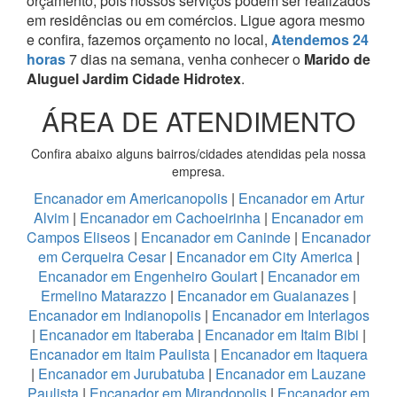
orçamento, pois nossos serviços podem ser realizados
em residências ou em comércios.
Ligue agora mesmo
e confira, fazemos orçamento no local,
Atendemos 24
horas
7 dias na semana, venha conhecer o
Marido de
Aluguel Jardim Cidade Hidrotex
.
ÁREA DE ATENDIMENTO
Confira abaixo alguns bairros/cidades atendidas pela nossa
empresa.
Encanador em Americanopolis
|
Encanador em Artur
Alvim
|
Encanador em Cachoeirinha
|
Encanador em
Campos Eliseos
|
Encanador em Caninde
|
Encanador
em Cerqueira Cesar
|
Encanador em City America
|
Encanador em Engenheiro Goulart
|
Encanador em
Ermelino Matarazzo
|
Encanador em Guaianazes
|
Encanador em Indianopolis
|
Encanador em Interlagos
|
Encanador em Itaberaba
|
Encanador em Itaim Bibi
|
Encanador em Itaim Paulista
|
Encanador em Itaquera
|
Encanador em Jurubatuba
|
Encanador em Lauzane
Paulista
|
Encanador em Mirandopolis
|
Encanador em