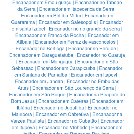
Encanador em Embu guaçu
|
Encanador no Taboao
da Serra
|
Encanador em itapecerica da Serra
|
Encanador em Biritiba Mirim
|
Encanadoren
Guararema
|
Encanador em Salesopolis
|
Encanador
em santa izabel
|
Encanador no rio grande da serra
|
Encanador em Franco da Rocha
|
Encanador em
Atibaia
|
Encanador em Ferraz de vasconcelos
|
Encanador no Bertioga
|
Encanador no Peruibe
|
Encanador em Caraguatatuba
|
Encanador no Guaruja
|
Encanador em Mongagua
|
Encanador em São
Sebastião
|
Encanador em Carapicuiba
|
Encanador
em Santana de Parnaiba
|
Encanador em Itapevi
|
Encanador em Jandira
|
Encanador no Embu das
Artes
|
Encanador em São Lourenço da Serra
|
Encanador em São Roque
|
Encanador na Pirapora do
Bom Jesus
|
Encanador em Caieiras
|
Encanador em
Ibiúna
|
Encanador no Juquitiba
|
Encanador no
Mairiporã
|
Encanador em Cabreúva
|
Encanador na
Várzea Paulista
|
Encanador no Cubatão
|
Encanador
em Itupeva
|
Encanador no Vinhedo
|
Encanador em
Itatiba
|
Encanador na Bragança Paulista
|