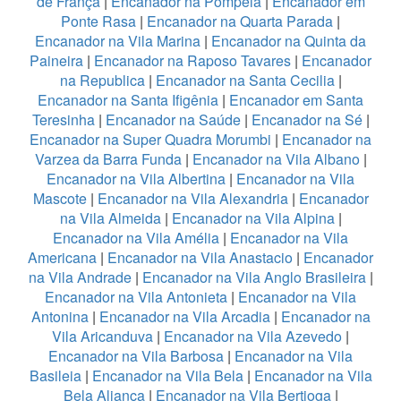
de França
|
Encanador na Pompeia
|
Encanador em
Ponte Rasa
|
Encanador na Quarta Parada
|
Encanador na Vila Marina
|
Encanador na Quinta da
Paineira
|
Encanador na Raposo Tavares
|
Encanador
na Republica
|
Encanador na Santa Cecilia
|
Encanador na Santa Ifigênia
|
Encanador em Santa
Teresinha
|
Encanador na Saúde
|
Encanador na Sé
|
Encanador na Super Quadra Morumbi
|
Encanador na
Varzea da Barra Funda
|
Encanador na Vila Albano
|
Encanador na Vila Albertina
|
Encanador na Vila
Mascote
|
Encanador na Vila Alexandria
|
Encanador
na Vila Almeida
|
Encanador na Vila Alpina
|
Encanador na Vila Amélia
|
Encanador na Vila
Americana
|
Encanador na Vila Anastacio
|
Encanador
na Vila Andrade
|
Encanador na Vila Anglo Brasileira
|
Encanador na Vila Antonieta
|
Encanador na Vila
Antonina
|
Encanador na Vila Arcadia
|
Encanador na
Vila Aricanduva
|
Encanador na Vila Azevedo
|
Encanador na Vila Barbosa
|
Encanador na Vila
Basileia
|
Encanador na Vila Bela
|
Encanador na Vila
Bela Aliança
|
Encanador na Vila Bertioga
|