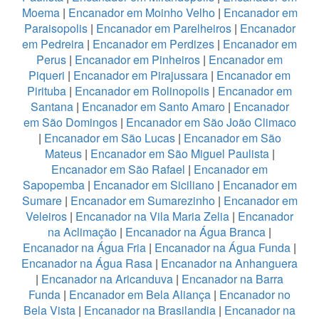
Moema
|
Encanador em Moinho Velho
|
Encanador em
Paraisopolis
|
Encanador em Parelheiros
|
Encanador
em Pedreira
|
Encanador em Perdizes
|
Encanador em
Perus
|
Encanador em Pinheiros
|
Encanador em
Piqueri
|
Encanador em Pirajussara
|
Encanador em
Pirituba
|
Encanador em Rolinopolis
|
Encanador em
Santana
|
Encanador em Santo Amaro
|
Encanador
em São Domingos
|
Encanador em São João Climaco
|
Encanador em São Lucas
|
Encanador em São
Mateus
|
Encanador em São Miguel Paulista
|
Encanador em São Rafael
|
Encanador em
Sapopemba
|
Encanador em Siciliano
|
Encanador em
Sumare
|
Encanador em Sumarezinho
|
Encanador em
Veleiros
|
Encanador na Vila Maria Zelia
|
Encanador
na Aclimação
|
Encanador na Água Branca
|
Encanador na Água Fria
|
Encanador na Água Funda
|
Encanador na Água Rasa
|
Encanador na Anhanguera
|
Encanador na Aricanduva
|
Encanador na Barra
Funda
|
Encanador em Bela Aliança
|
Encanador no
Bela Vista
|
Encanador na Brasilandia
|
Encanador na