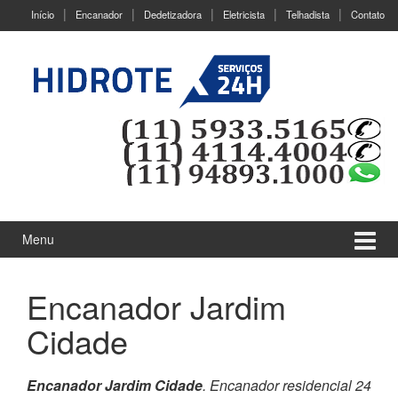
Ir
Pular
Início
Encanador
Dedetizadora
Eletricista
Telhadista
Contato
para
para
o
menu
Conteúdo
principal
Menu
Encanador Jardim
Cidade
Encanador Jardim Cidade
. Encanador residencial 24