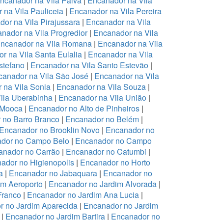
ncanador na Vila Paiva
|
Encanador na Vila
 na Vila Pauliceia
|
Encanador na Vila Pereira
or na Vila Pirajussara
|
Encanador na Vila
nador na Vila Progredior
|
Encanador na Vila
ncanador na Vila Romana
|
Encanador na Vila
r na Vila Santa Eulalia
|
Encanador na Vila
stefano
|
Encanador na Vila Santo Estevão
|
anador na Vila São José
|
Encanador na Vila
 na Vila Sonia
|
Encanador na Vila Souza
|
ila Uberabinha
|
Encanador na Vila União
|
 Mooca
|
Encanador no Alto de Pinheiros
|
 no Barro Branco
|
Encanador no Belém
|
Encanador no Brooklin Novo
|
Encanador no
dor no Campo Belo
|
Encanador no Campo
anador no Carrão
|
Encanador no Catumbi
|
ador no Higienopolis
|
Encanador no Horto
a
|
Encanador no Jabaquara
|
Encanador no
im Aeroporto
|
Encanador no Jardim Alvorada
|
Franco
|
Encanador no Jardim Ana Lucia
|
r no Jardim Aparecida
|
Encanador no Jardim
|
Encanador no Jardim Bartira
|
Encanador no