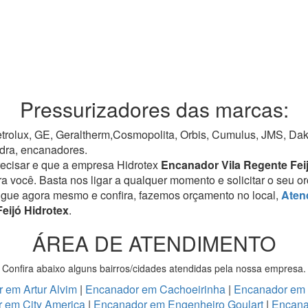
Pressurizadores das marcas:
rolux, GE, Geraltherm,Cosmopolita, Orbis, Cumulus, JMS, Dako,
dra, encanadores.
recisar e que a empresa Hidrotex
Encanador Vila Regente Fei
ra você. Basta nos ligar a qualquer momento e solicitar o seu 
igue agora mesmo e confira, fazemos orçamento no local,
Aten
eijó Hidrotex
.
ÁREA DE ATENDIMENTO
Confira abaixo alguns bairros/cidades atendidas pela nossa empresa.
 em Artur Alvim
|
Encanador em Cachoeirinha
|
Encanador em
 em City America
|
Encanador em Engenheiro Goulart
|
Encana