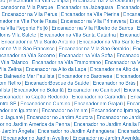
ião
|
Encanador na Vila Olimpia
|
Encanador na Vila Oratório
|
E
canador na Vila Parque
|
Encanador na Jabaquara
|
Encanador
|
Encanador na Vila Perus
|
Encanador na Vila Pierina
|
Encanad
nador na Vila Ponte Rasa
|
Encanador na Vila Primavera
|
Enca
a Vila Regente Feijó
|
Encanador na Vila Ribeiro de Barros
|
E
orns Vila Salete
|
Encanador na Vila Santa Catarina
|
Encanado
|
Encanador na Vila Santo Antonio
|
Encanador na Vila Santo E
r na Vila São Francisco
|
Encanador na Vila São Geraldo
|
Enc
canador na Vila Socorro
|
Encanador na Vila Sofia
|
Encanador
Vila Talarico
|
Encanador na Vila Tramontano
|
Encanador na V
ila Zelina
|
Encanador na Alto da Lapa
|
Encanador na Alto da
 Balneario Mar Paulista
|
Encanador no Baronesa
|
Encanador
om Retiro
|
EncanadorBosque da Saúde
|
Encanador no Brás
|
lista
|
Encanador no Butantã
|
Encanador no Cambuci
|
Encana
Encanador no Capão Redondo
|
Encanador no Carandiru
|
Enc
ntro SP
|
Encanador no Cursino
|
Encanador em Grajaú
|
Encan
ador em Iguatemi
|
Encanador no Imirim
|
Encanador no Ipirang
no Jaguaré
|
Encanador no Jardim Adutora
|
Encanador no Jard
r no Jardim America da Penha
|
Encanador no Jardim Analia 
 Jardim Ângela
|
Encanador no Jardim Anhangüera
|
Encanado
|
Encanador no Jardim Avelino
|
Encanador no Jardim Avenida