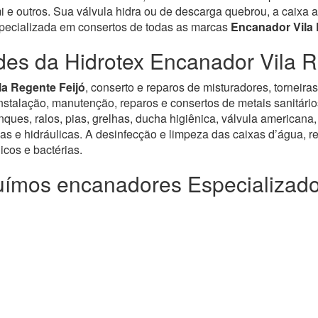
e outros. Sua válvula hidra ou de descarga quebrou, a caixa a
specializada em consertos de todas as marcas
Encanador Vila 
des da Hidrotex Encanador Vila R
la Regente Feijó
, conserto e reparos de misturadores, torneira
alação, manutenção, reparos e consertos de metais sanitários, v
ues, ralos, pias, grelhas, ducha higiênica, válvula americana,
as e hidráulicas. A desinfecção e limpeza das caixas d’água, re
cos e bactérias.
ímos encanadores Especializad