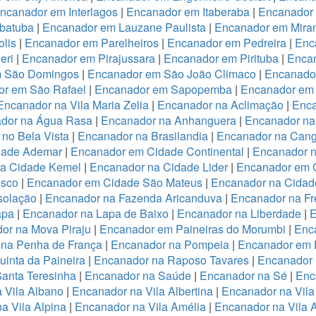
ncanador em Interlagos
|
Encanador em Itaberaba
|
Encanador 
batuba
|
Encanador em Lauzane Paulista
|
Encanador em Miran
lis
|
Encanador em Parelheiros
|
Encanador em Pedreira
|
Enc
eri
|
Encanador em Pirajussara
|
Encanador em Pirituba
|
Encan
m São Domingos
|
Encanador em São João Climaco
|
Encanado
or em São Rafael
|
Encanador em Sapopemba
|
Encanador em 
Encanador na Vila Maria Zelia
|
Encanador na Aclimação
|
Enca
dor na Água Rasa
|
Encanador na Anhanguera
|
Encanador na
no Bela Vista
|
Encanador na Brasilandia
|
Encanador na Cang
dade Ademar
|
Encanador em Cidade Continental
|
Encanador n
na Cidade Kemel
|
Encanador na Cidade Lider
|
Encanador em 
isco
|
Encanador em Cidade São Mateus
|
Encanador na Cidade
solação
|
Encanador na Fazenda Aricanduva
|
Encanador na Fr
apa
|
Encanador na Lapa de Baixo
|
Encanador na Liberdade
|
E
or na Mova Piraju
|
Encanador em Paineiras do Morumbi
|
Enca
 na Penha de França
|
Encanador na Pompeia
|
Encanador em 
inta da Paineira
|
Encanador na Raposo Tavares
|
Encanador 
anta Teresinha
|
Encanador na Saúde
|
Encanador na Sé
|
Enc
 Vila Albano
|
Encanador na Vila Albertina
|
Encanador na Vila
a Vila Alpina
|
Encanador na Vila Amélia
|
Encanador na Vila 