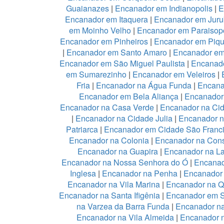
Guaianazes
|
Encanador em Indianopolis
|
E
Encanador em Itaquera
|
Encanador em Juru
em Moinho Velho
|
Encanador em Paraisopo
Encanador em Pinheiros
|
Encanador em Piqu
|
Encanador em Santo Amaro
|
Encanador e
Encanador em São Miguel Paulista
|
Encanad
em Sumarezinho
|
Encanador em Veleiros
|
Fria
|
Encanador na Água Funda
|
Encana
Encanador em Bela Aliança
|
Encanador 
Encanador na Casa Verde
|
Encanador na Ci
|
Encanador na Cidade Julia
|
Encanador 
Patriarca
|
Encanador em Cidade São Franc
Encanador na Colonia
|
Encanador na Con
Encanador na Guapira
|
Encanador na L
Encanador na Nossa Senhora do Ó
|
Encanad
Inglesa
|
Encanador na Penha
|
Encanador
Encanador na Vila Marina
|
Encanador na Qu
Encanador na Santa Ifigênia
|
Encanador em S
na Varzea da Barra Funda
|
Encanador na
Encanador na Vila Almeida
|
Encanador n