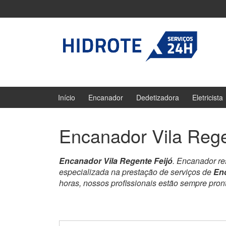
Ir
Pular
para
para
o
menu
Conteúdo
principal
Início
Encanador
Dedetizadora
Eletricista
Encanador Vila Rege
Encanador Vila Regente Feijó
. Encanador re
especializada na prestação de serviços de
Enc
horas, nossos profissionais estão sempre pro