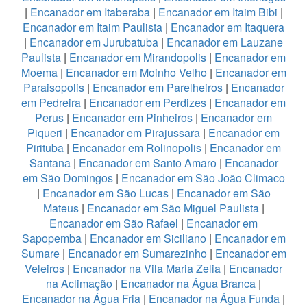
|
Encanador em Itaberaba
|
Encanador em Itaim Bibi
|
Encanador em Itaim Paulista
|
Encanador em Itaquera
|
Encanador em Jurubatuba
|
Encanador em Lauzane
Paulista
|
Encanador em Mirandopolis
|
Encanador em
Moema
|
Encanador em Moinho Velho
|
Encanador em
Paraisopolis
|
Encanador em Parelheiros
|
Encanador
em Pedreira
|
Encanador em Perdizes
|
Encanador em
Perus
|
Encanador em Pinheiros
|
Encanador em
Piqueri
|
Encanador em Pirajussara
|
Encanador em
Pirituba
|
Encanador em Rolinopolis
|
Encanador em
Santana
|
Encanador em Santo Amaro
|
Encanador
em São Domingos
|
Encanador em São João Climaco
|
Encanador em São Lucas
|
Encanador em São
Mateus
|
Encanador em São Miguel Paulista
|
Encanador em São Rafael
|
Encanador em
Sapopemba
|
Encanador em Siciliano
|
Encanador em
Sumare
|
Encanador em Sumarezinho
|
Encanador em
Veleiros
|
Encanador na Vila Maria Zelia
|
Encanador
na Aclimação
|
Encanador na Água Branca
|
Encanador na Água Fria
|
Encanador na Água Funda
|