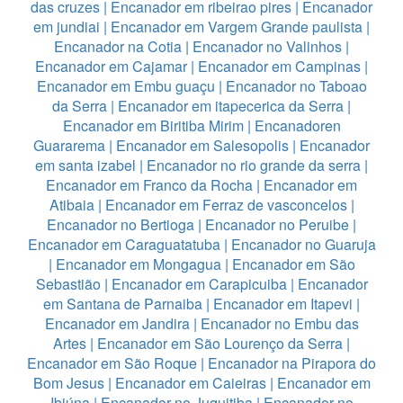
das cruzes
|
Encanador em ribeirao pires
|
Encanador
em jundiai
|
Encanador em Vargem Grande paulista
|
Encanador na Cotia
|
Encanador no Valinhos
|
Encanador em Cajamar
|
Encanador em Campinas
|
Encanador em Embu guaçu
|
Encanador no Taboao
da Serra
|
Encanador em itapecerica da Serra
|
Encanador em Biritiba Mirim
|
Encanadoren
Guararema
|
Encanador em Salesopolis
|
Encanador
em santa izabel
|
Encanador no rio grande da serra
|
Encanador em Franco da Rocha
|
Encanador em
Atibaia
|
Encanador em Ferraz de vasconcelos
|
Encanador no Bertioga
|
Encanador no Peruibe
|
Encanador em Caraguatatuba
|
Encanador no Guaruja
|
Encanador em Mongagua
|
Encanador em São
Sebastião
|
Encanador em Carapicuiba
|
Encanador
em Santana de Parnaiba
|
Encanador em Itapevi
|
Encanador em Jandira
|
Encanador no Embu das
Artes
|
Encanador em São Lourenço da Serra
|
Encanador em São Roque
|
Encanador na Pirapora do
Bom Jesus
|
Encanador em Caieiras
|
Encanador em
Ibiúna
|
Encanador no Juquitiba
|
Encanador no