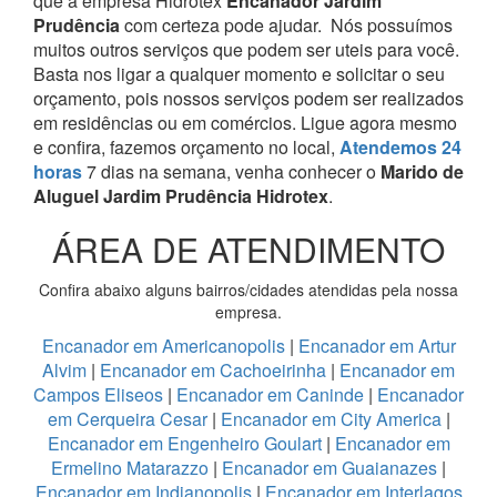
que a empresa Hidrotex
Encanador Jardim
Prudência
com certeza pode ajudar.
Nós possuímos
muitos outros serviços que podem ser uteis para você.
Basta nos ligar a qualquer momento e solicitar o seu
orçamento, pois nossos serviços podem ser realizados
em residências ou em comércios.
Ligue agora mesmo
e confira, fazemos orçamento no local,
Atendemos 24
horas
7 dias na semana, venha conhecer o
Marido de
Aluguel Jardim Prudência Hidrotex
.
ÁREA DE ATENDIMENTO
Confira abaixo alguns bairros/cidades atendidas pela nossa
empresa.
Encanador em Americanopolis
|
Encanador em Artur
Alvim
|
Encanador em Cachoeirinha
|
Encanador em
Campos Eliseos
|
Encanador em Caninde
|
Encanador
em Cerqueira Cesar
|
Encanador em City America
|
Encanador em Engenheiro Goulart
|
Encanador em
Ermelino Matarazzo
|
Encanador em Guaianazes
|
Encanador em Indianopolis
|
Encanador em Interlagos