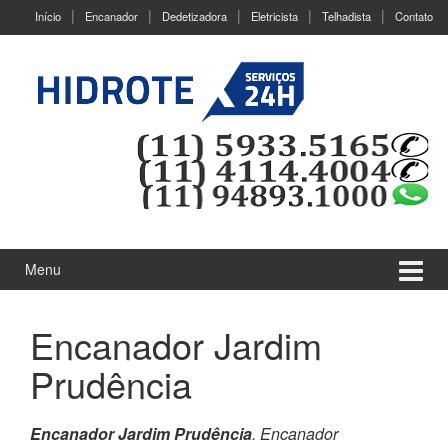
Ir
Pular
Início
Encanador
Dedetizadora
Eletricista
Telhadista
Contato
para
para
o
menu
Conteúdo
principal
Menu
Encanador Jardim
Prudência
Encanador Jardim Prudência
. Encanador