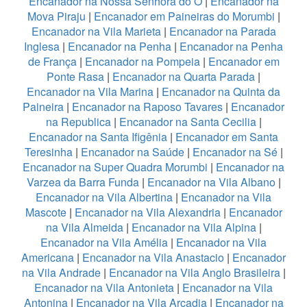
Encanador na Nossa Senhora do Ó
|
Encanador na
Mova Piraju
|
Encanador em Paineiras do Morumbi
|
Encanador na Vila Marieta
|
Encanador na Parada
Inglesa
|
Encanador na Penha
|
Encanador na Penha
de França
|
Encanador na Pompeia
|
Encanador em
Ponte Rasa
|
Encanador na Quarta Parada
|
Encanador na Vila Marina
|
Encanador na Quinta da
Paineira
|
Encanador na Raposo Tavares
|
Encanador
na Republica
|
Encanador na Santa Cecilia
|
Encanador na Santa Ifigênia
|
Encanador em Santa
Teresinha
|
Encanador na Saúde
|
Encanador na Sé
|
Encanador na Super Quadra Morumbi
|
Encanador na
Varzea da Barra Funda
|
Encanador na Vila Albano
|
Encanador na Vila Albertina
|
Encanador na Vila
Mascote
|
Encanador na Vila Alexandria
|
Encanador
na Vila Almeida
|
Encanador na Vila Alpina
|
Encanador na Vila Amélia
|
Encanador na Vila
Americana
|
Encanador na Vila Anastacio
|
Encanador
na Vila Andrade
|
Encanador na Vila Anglo Brasileira
|
Encanador na Vila Antonieta
|
Encanador na Vila
Antonina
|
Encanador na Vila Arcadia
|
Encanador na