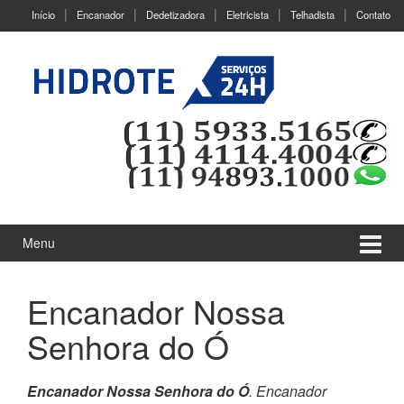
Ir
Pular
Início
Encanador
Dedetizadora
Eletricista
Telhadista
Contato
para
para
o
menu
Conteúdo
principal
Menu
Encanador Nossa
Senhora do Ó
Encanador Nossa Senhora do Ó
. Encanador