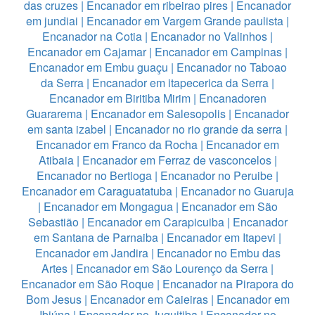
das cruzes
|
Encanador em ribeirao pires
|
Encanador
em jundiai
|
Encanador em Vargem Grande paulista
|
Encanador na Cotia
|
Encanador no Valinhos
|
Encanador em Cajamar
|
Encanador em Campinas
|
Encanador em Embu guaçu
|
Encanador no Taboao
da Serra
|
Encanador em itapecerica da Serra
|
Encanador em Biritiba Mirim
|
Encanadoren
Guararema
|
Encanador em Salesopolis
|
Encanador
em santa izabel
|
Encanador no rio grande da serra
|
Encanador em Franco da Rocha
|
Encanador em
Atibaia
|
Encanador em Ferraz de vasconcelos
|
Encanador no Bertioga
|
Encanador no Peruibe
|
Encanador em Caraguatatuba
|
Encanador no Guaruja
|
Encanador em Mongagua
|
Encanador em São
Sebastião
|
Encanador em Carapicuiba
|
Encanador
em Santana de Parnaiba
|
Encanador em Itapevi
|
Encanador em Jandira
|
Encanador no Embu das
Artes
|
Encanador em São Lourenço da Serra
|
Encanador em São Roque
|
Encanador na Pirapora do
Bom Jesus
|
Encanador em Caieiras
|
Encanador em
Ibiúna
|
Encanador no Juquitiba
|
Encanador no