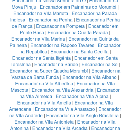
Encanador na Nossa Senhora do Ó
|
Encanador na
Mova Piraju
|
Encanador em Paineiras do Morumbi
|
Encanador na Vila Marieta
|
Encanador na Parada
Inglesa
|
Encanador na Penha
|
Encanador na Penha
de França
|
Encanador na Pompeia
|
Encanador em
Ponte Rasa
|
Encanador na Quarta Parada
|
Encanador na Vila Marina
|
Encanador na Quinta da
Paineira
|
Encanador na Raposo Tavares
|
Encanador
na Republica
|
Encanador na Santa Cecilia
|
Encanador na Santa Ifigênia
|
Encanador em Santa
Teresinha
|
Encanador na Saúde
|
Encanador na Sé
|
Encanador na Super Quadra Morumbi
|
Encanador na
Varzea da Barra Funda
|
Encanador na Vila Albano
|
Encanador na Vila Albertina
|
Encanador na Vila
Mascote
|
Encanador na Vila Alexandria
|
Encanador
na Vila Almeida
|
Encanador na Vila Alpina
|
Encanador na Vila Amélia
|
Encanador na Vila
Americana
|
Encanador na Vila Anastacio
|
Encanador
na Vila Andrade
|
Encanador na Vila Anglo Brasileira
|
Encanador na Vila Antonieta
|
Encanador na Vila
Antonina
|
Encanador na Vila Arcadia
|
Encanador na