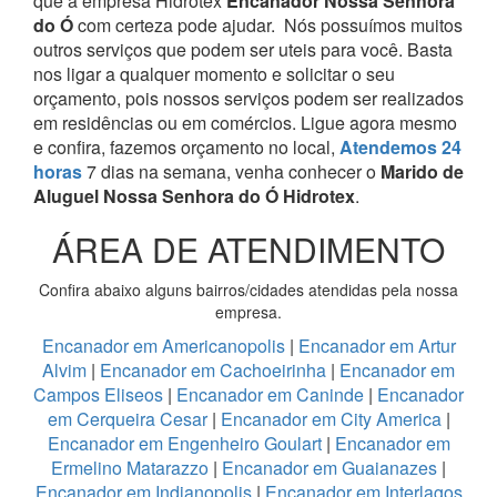
que a empresa Hidrotex
Encanador Nossa Senhora
do Ó
com certeza pode ajudar.
Nós possuímos muitos
outros serviços que podem ser uteis para você. Basta
nos ligar a qualquer momento e solicitar o seu
orçamento, pois nossos serviços podem ser realizados
em residências ou em comércios.
Ligue agora mesmo
e confira, fazemos orçamento no local,
Atendemos 24
horas
7 dias na semana, venha conhecer o
Marido de
Aluguel Nossa Senhora do Ó Hidrotex
.
ÁREA DE ATENDIMENTO
Confira abaixo alguns bairros/cidades atendidas pela nossa
empresa.
Encanador em Americanopolis
|
Encanador em Artur
Alvim
|
Encanador em Cachoeirinha
|
Encanador em
Campos Eliseos
|
Encanador em Caninde
|
Encanador
em Cerqueira Cesar
|
Encanador em City America
|
Encanador em Engenheiro Goulart
|
Encanador em
Ermelino Matarazzo
|
Encanador em Guaianazes
|
Encanador em Indianopolis
|
Encanador em Interlagos