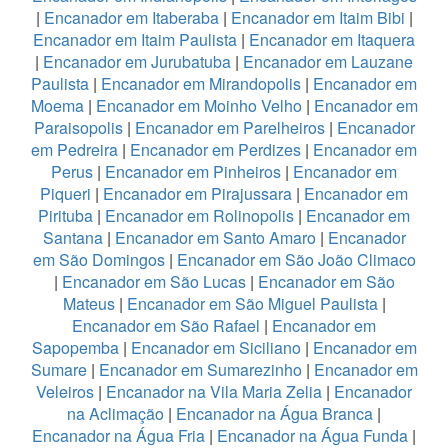
|
Encanador em Itaberaba
|
Encanador em Itaim Bibi
|
Encanador em Itaim Paulista
|
Encanador em Itaquera
|
Encanador em Jurubatuba
|
Encanador em Lauzane
Paulista
|
Encanador em Mirandopolis
|
Encanador em
Moema
|
Encanador em Moinho Velho
|
Encanador em
Paraisopolis
|
Encanador em Parelheiros
|
Encanador
em Pedreira
|
Encanador em Perdizes
|
Encanador em
Perus
|
Encanador em Pinheiros
|
Encanador em
Piqueri
|
Encanador em Pirajussara
|
Encanador em
Pirituba
|
Encanador em Rolinopolis
|
Encanador em
Santana
|
Encanador em Santo Amaro
|
Encanador
em São Domingos
|
Encanador em São João Climaco
|
Encanador em São Lucas
|
Encanador em São
Mateus
|
Encanador em São Miguel Paulista
|
Encanador em São Rafael
|
Encanador em
Sapopemba
|
Encanador em Siciliano
|
Encanador em
Sumare
|
Encanador em Sumarezinho
|
Encanador em
Veleiros
|
Encanador na Vila Maria Zelia
|
Encanador
na Aclimação
|
Encanador na Água Branca
|
Encanador na Água Fria
|
Encanador na Água Funda
|