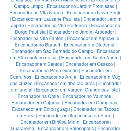
Campo Limpo
|
Encanador no Jardim Promissão
|
Encanador na Vila Norma
|
Encanador na Nova Piraju
|
Encanador em Lauzane Paulista
|
Encanador Jardim
Japão
|
Encanador na Vila Hortência
|
Encanador no
Burgo Paulista
|
Encanador no Jardim Arpoador
|
Encanador na Vila Fanton
|
Encanador em Alphaville
|
Encanador no Barueri
|
Encanador em Diadema
|
Encanador em São Bernado do Campo
|
Encanador
em São caetano do sul
|
Encanador em Santo Andre
|
Encanador em Santos
|
Encanador em Osasco
|
Encanador na Praia Grande
|
Encanador em
Guarulhos
|
Encanador no Aruja
|
Encanador em Mogi
das cruzes
|
Encanador em ribeirao pires
|
Encanador
em jundiai
|
Encanador em Vargem Grande paulista
|
Encanador na Cotia
|
Encanador no Valinhos
|
Encanador em Cajamar
|
Encanador em Campinas
|
Encanador em Embu guaçu
|
Encanador no Taboao
da Serra
|
Encanador em itapecerica da Serra
|
Encanador em Biritiba Mirim
|
Encanadoren
Guararema
|
Encanador em Salesopolis
|
Encanador