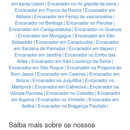
em santa izabel
|
Encanador no rio grande da serra
|
Encanador em Franco da Rocha
|
Encanador em
Atibaia
|
Encanador em Ferraz de vasconcelos
|
Encanador no Bertioga
|
Encanador no Peruibe
|
Encanador em Caraguatatuba
|
Encanador no Guaruja
|
Encanador em Mongagua
|
Encanador em São
Sebastião
|
Encanador em Carapicuiba
|
Encanador
em Santana de Parnaiba
|
Encanador em Itapevi
|
Encanador em Jandira
|
Encanador no Embu das
Artes
|
Encanador em São Lourenço da Serra
|
Encanador em São Roque
|
Encanador na Pirapora do
Bom Jesus
|
Encanador em Caieiras
|
Encanador em
Ibiúna
|
Encanador no Juquitiba
|
Encanador no
Mairiporã
|
Encanador em Cabreúva
|
Encanador na
Várzea Paulista
|
Encanador no Cubatão
|
Encanador
em Itupeva
|
Encanador no Vinhedo
|
Encanador em
Itatiba
|
Encanador na Bragança Paulista
|
Saiba mais sobre os nossos