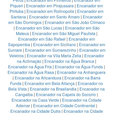
Perus
|
Encanador em Pinheiros
|
Encanador em
Piqueri
|
Encanador em Pirajussara
|
Encanador em
Pirituba
|
Encanador em Rolinopolis
|
Encanador em
Santana
|
Encanador em Santo Amaro
|
Encanador
em São Domingos
|
Encanador em São João Climaco
|
Encanador em São Lucas
|
Encanador em São
Mateus
|
Encanador em São Miguel Paulista
|
Encanador em São Rafael
|
Encanador em
Sapopemba
|
Encanador em Siciliano
|
Encanador em
Sumare
|
Encanador em Sumarezinho
|
Encanador em
Veleiros
|
Encanador na Vila Maria Zelia
|
Encanador
na Aclimação
|
Encanador na Água Branca
|
Encanador na Água Fria
|
Encanador na Água Funda
|
Encanador na Água Rasa
|
Encanador na Anhanguera
|
Encanador na Aricanduva
|
Encanador na Barra
Funda
|
Encanador em Bela Aliança
|
Encanador no
Bela Vista
|
Encanador na Brasilandia
|
Encanador na
Cangaiba
|
Encanador na Capela do Socorro
|
Encanador na Casa Verde
|
Encanador na Cidade
Ademar
|
Encanador em Cidade Continental
|
Encanador na Cidade Dutra
|
Encanador na Cidade