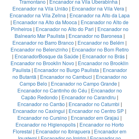
Tramontano
|
Encanador na Vila Uberabinha
|
Encanador na Vila União
|
Encanador na Vila Vera
|
Encanador na Vila Zelina
|
Encanador na Alto da Lapa
|
Encanador na Alto da Mooca
|
Encanador no Alto de
Pinheiros
|
Encanador no Alto do Pari
|
Encanador no
Balneario Mar Paulista
|
Encanador no Baronesa
|
Encanador no Barro Branco
|
Encanador no Belém
|
Encanador no Belenzinho
|
Encanador no Bom Retiro
|
EncanadorBosque da Saúde
|
Encanador no Brás
|
Encanador no Brooklin Novo
|
Encanador no Brooklin
Paulista
|
Encanador no Burgo Paulista
|
Encanador
no Butantã
|
Encanador no Cambuci
|
Encanador no
Campo Belo
|
Encanador no Campo Grande
|
Encanador no Cantinho do Céu
|
Encanador no
Capão Redondo
|
Encanador no Carandiru
|
Encanador no Carrão
|
Encanador no Catumbi
|
Encanador no Caxingui
|
Encanador no Centro SP
|
Encanador no Cursino
|
Encanador em Grajaú
|
Encanador no Higienopolis
|
Encanador no Horto
Florestal
|
Encanador no Ibirapuera
|
Encanador em
Iguatemi
|
Encanador no Imirim
|
Encanador no