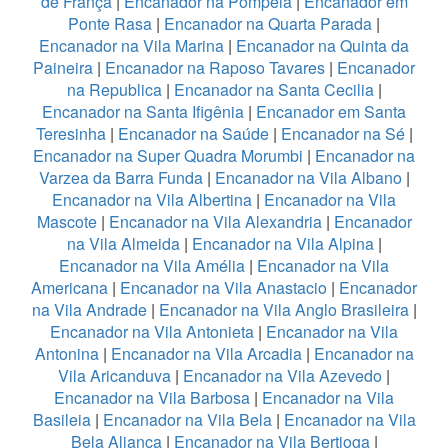
de França
|
Encanador na Pompeia
|
Encanador em
Ponte Rasa
|
Encanador na Quarta Parada
|
Encanador na Vila Marina
|
Encanador na Quinta da
Paineira
|
Encanador na Raposo Tavares
|
Encanador
na Republica
|
Encanador na Santa Cecilia
|
Encanador na Santa Ifigênia
|
Encanador em Santa
Teresinha
|
Encanador na Saúde
|
Encanador na Sé
|
Encanador na Super Quadra Morumbi
|
Encanador na
Varzea da Barra Funda
|
Encanador na Vila Albano
|
Encanador na Vila Albertina
|
Encanador na Vila
Mascote
|
Encanador na Vila Alexandria
|
Encanador
na Vila Almeida
|
Encanador na Vila Alpina
|
Encanador na Vila Amélia
|
Encanador na Vila
Americana
|
Encanador na Vila Anastacio
|
Encanador
na Vila Andrade
|
Encanador na Vila Anglo Brasileira
|
Encanador na Vila Antonieta
|
Encanador na Vila
Antonina
|
Encanador na Vila Arcadia
|
Encanador na
Vila Aricanduva
|
Encanador na Vila Azevedo
|
Encanador na Vila Barbosa
|
Encanador na Vila
Basileia
|
Encanador na Vila Bela
|
Encanador na Vila
Bela Aliança
|
Encanador na Vila Bertioga
|