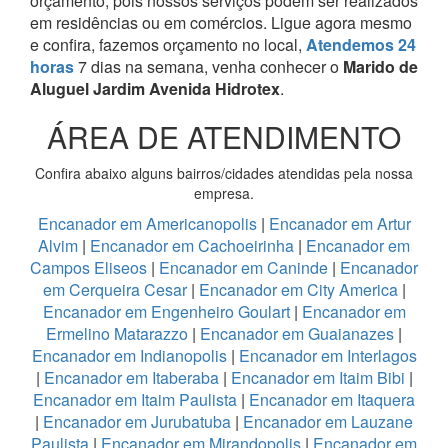
orçamento, pois nossos serviços podem ser realizados
em residências ou em comércios.
Ligue agora mesmo
e confira, fazemos orçamento no local,
Atendemos 24
horas
7 dias na semana, venha conhecer o
Marido de
Aluguel Jardim Avenida Hidrotex
.
ÁREA DE ATENDIMENTO
Confira abaixo alguns bairros/cidades atendidas pela nossa
empresa.
Encanador em Americanopolis
|
Encanador em Artur
Alvim
|
Encanador em Cachoeirinha
|
Encanador em
Campos Eliseos
|
Encanador em Caninde
|
Encanador
em Cerqueira Cesar
|
Encanador em City America
|
Encanador em Engenheiro Goulart
|
Encanador em
Ermelino Matarazzo
|
Encanador em Guaianazes
|
Encanador em Indianopolis
|
Encanador em Interlagos
|
Encanador em Itaberaba
|
Encanador em Itaim Bibi
|
Encanador em Itaim Paulista
|
Encanador em Itaquera
|
Encanador em Jurubatuba
|
Encanador em Lauzane
Paulista
|
Encanador em Mirandopolis
|
Encanador em