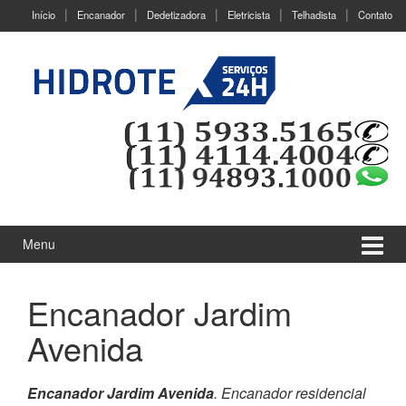
Ir
Pular
Início
Encanador
Dedetizadora
Eletricista
Telhadista
Contato
para
para
o
menu
Conteúdo
principal
Menu
Encanador Jardim
Avenida
Encanador Jardim Avenida
. Encanador residencial