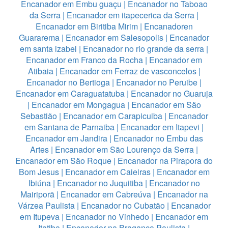
Encanador em Embu guaçu
|
Encanador no Taboao
da Serra
|
Encanador em itapecerica da Serra
|
Encanador em Biritiba Mirim
|
Encanadoren
Guararema
|
Encanador em Salesopolis
|
Encanador
em santa izabel
|
Encanador no rio grande da serra
|
Encanador em Franco da Rocha
|
Encanador em
Atibaia
|
Encanador em Ferraz de vasconcelos
|
Encanador no Bertioga
|
Encanador no Peruibe
|
Encanador em Caraguatatuba
|
Encanador no Guaruja
|
Encanador em Mongagua
|
Encanador em São
Sebastião
|
Encanador em Carapicuiba
|
Encanador
em Santana de Parnaiba
|
Encanador em Itapevi
|
Encanador em Jandira
|
Encanador no Embu das
Artes
|
Encanador em São Lourenço da Serra
|
Encanador em São Roque
|
Encanador na Pirapora do
Bom Jesus
|
Encanador em Caieiras
|
Encanador em
Ibiúna
|
Encanador no Juquitiba
|
Encanador no
Mairiporã
|
Encanador em Cabreúva
|
Encanador na
Várzea Paulista
|
Encanador no Cubatão
|
Encanador
em Itupeva
|
Encanador no Vinhedo
|
Encanador em
Itatiba
|
Encanador na Bragança Paulista
|