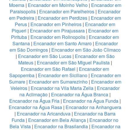
Moema
|
Encanador em Moinho Velho
|
Encanador em
Paraisopolis
|
Encanador em Parelheiros
|
Encanador
em Pedreira
|
Encanador em Perdizes
|
Encanador em
Perus
|
Encanador em Pinheiros
|
Encanador em
Piqueri
|
Encanador em Pirajussara
|
Encanador em
Pirituba
|
Encanador em Rolinopolis
|
Encanador em
Santana
|
Encanador em Santo Amaro
|
Encanador
em São Domingos
|
Encanador em São João Climaco
|
Encanador em São Lucas
|
Encanador em São
Mateus
|
Encanador em São Miguel Paulista
|
Encanador em São Rafael
|
Encanador em
Sapopemba
|
Encanador em Siciliano
|
Encanador em
Sumare
|
Encanador em Sumarezinho
|
Encanador em
Veleiros
|
Encanador na Vila Maria Zelia
|
Encanador
na Aclimação
|
Encanador na Água Branca
|
Encanador na Água Fria
|
Encanador na Água Funda
|
Encanador na Água Rasa
|
Encanador na Anhanguera
|
Encanador na Aricanduva
|
Encanador na Barra
Funda
|
Encanador em Bela Aliança
|
Encanador no
Bela Vista
|
Encanador na Brasilandia
|
Encanador na