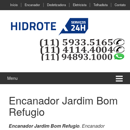
Ir
Pular
Início
Encanador
Dedetizadora
Eletricista
Telhadista
Contato
para
para
o
menu
Conteúdo
principal
Menu
Encanador Jardim Bom
Refugio
Encanador Jardim Bom Refugio
. Encanador