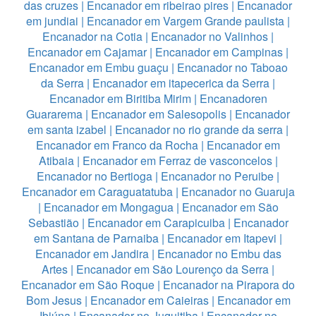
das cruzes
|
Encanador em ribeirao pires
|
Encanador
em jundiai
|
Encanador em Vargem Grande paulista
|
Encanador na Cotia
|
Encanador no Valinhos
|
Encanador em Cajamar
|
Encanador em Campinas
|
Encanador em Embu guaçu
|
Encanador no Taboao
da Serra
|
Encanador em itapecerica da Serra
|
Encanador em Biritiba Mirim
|
Encanadoren
Guararema
|
Encanador em Salesopolis
|
Encanador
em santa izabel
|
Encanador no rio grande da serra
|
Encanador em Franco da Rocha
|
Encanador em
Atibaia
|
Encanador em Ferraz de vasconcelos
|
Encanador no Bertioga
|
Encanador no Peruibe
|
Encanador em Caraguatatuba
|
Encanador no Guaruja
|
Encanador em Mongagua
|
Encanador em São
Sebastião
|
Encanador em Carapicuiba
|
Encanador
em Santana de Parnaiba
|
Encanador em Itapevi
|
Encanador em Jandira
|
Encanador no Embu das
Artes
|
Encanador em São Lourenço da Serra
|
Encanador em São Roque
|
Encanador na Pirapora do
Bom Jesus
|
Encanador em Caieiras
|
Encanador em
Ibiúna
|
Encanador no Juquitiba
|
Encanador no