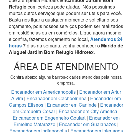
que a empresa Hidrotex
Encanador Jardim Bom
Refugio
com certeza pode ajudar.
Nós possuímos
muitos outros serviços que podem ser uteis para você.
Basta nos ligar a qualquer momento e solicitar o seu
orçamento, pois nossos serviços podem ser realizados
em residências ou em comércios.
Ligue agora mesmo
e confira, fazemos orçamento no local,
Atendemos 24
horas
7 dias na semana, venha conhecer o
Marido de
Aluguel Jardim Bom Refugio Hidrotex
.
ÁREA DE ATENDIMENTO
Confira abaixo alguns bairros/cidades atendidas pela nossa
empresa.
Encanador em Americanopolis
|
Encanador em Artur
Alvim
|
Encanador em Cachoeirinha
|
Encanador em
Campos Eliseos
|
Encanador em Caninde
|
Encanador
em Cerqueira Cesar
|
Encanador em City America
|
Encanador em Engenheiro Goulart
|
Encanador em
Ermelino Matarazzo
|
Encanador em Guaianazes
|
Encanador em Indianopolis
|
Encanador em Interlagos