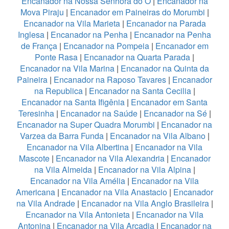
Encanador na Nossa Senhora do Ó
|
Encanador na
Mova Piraju
|
Encanador em Paineiras do Morumbi
|
Encanador na Vila Marieta
|
Encanador na Parada
Inglesa
|
Encanador na Penha
|
Encanador na Penha
de França
|
Encanador na Pompeia
|
Encanador em
Ponte Rasa
|
Encanador na Quarta Parada
|
Encanador na Vila Marina
|
Encanador na Quinta da
Paineira
|
Encanador na Raposo Tavares
|
Encanador
na Republica
|
Encanador na Santa Cecilia
|
Encanador na Santa Ifigênia
|
Encanador em Santa
Teresinha
|
Encanador na Saúde
|
Encanador na Sé
|
Encanador na Super Quadra Morumbi
|
Encanador na
Varzea da Barra Funda
|
Encanador na Vila Albano
|
Encanador na Vila Albertina
|
Encanador na Vila
Mascote
|
Encanador na Vila Alexandria
|
Encanador
na Vila Almeida
|
Encanador na Vila Alpina
|
Encanador na Vila Amélia
|
Encanador na Vila
Americana
|
Encanador na Vila Anastacio
|
Encanador
na Vila Andrade
|
Encanador na Vila Anglo Brasileira
|
Encanador na Vila Antonieta
|
Encanador na Vila
Antonina
|
Encanador na Vila Arcadia
|
Encanador na