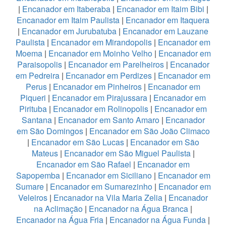
|
Encanador em Itaberaba
|
Encanador em Itaim Bibi
|
Encanador em Itaim Paulista
|
Encanador em Itaquera
|
Encanador em Jurubatuba
|
Encanador em Lauzane
Paulista
|
Encanador em Mirandopolis
|
Encanador em
Moema
|
Encanador em Moinho Velho
|
Encanador em
Paraisopolis
|
Encanador em Parelheiros
|
Encanador
em Pedreira
|
Encanador em Perdizes
|
Encanador em
Perus
|
Encanador em Pinheiros
|
Encanador em
Piqueri
|
Encanador em Pirajussara
|
Encanador em
Pirituba
|
Encanador em Rolinopolis
|
Encanador em
Santana
|
Encanador em Santo Amaro
|
Encanador
em São Domingos
|
Encanador em São João Climaco
|
Encanador em São Lucas
|
Encanador em São
Mateus
|
Encanador em São Miguel Paulista
|
Encanador em São Rafael
|
Encanador em
Sapopemba
|
Encanador em Siciliano
|
Encanador em
Sumare
|
Encanador em Sumarezinho
|
Encanador em
Veleiros
|
Encanador na Vila Maria Zelia
|
Encanador
na Aclimação
|
Encanador na Água Branca
|
Encanador na Água Fria
|
Encanador na Água Funda
|