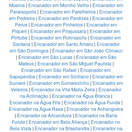
Moema
|
Encanador em Moinho Velho
|
Encanador em
Paraisopolis
|
Encanador em Parelheiros
|
Encanador
em Pedreira
|
Encanador em Perdizes
|
Encanador em
Perus
|
Encanador em Pinheiros
|
Encanador em
Piqueri
|
Encanador em Pirajussara
|
Encanador em
Pirituba
|
Encanador em Rolinopolis
|
Encanador em
Santana
|
Encanador em Santo Amaro
|
Encanador
em São Domingos
|
Encanador em São João Climaco
|
Encanador em São Lucas
|
Encanador em São
Mateus
|
Encanador em São Miguel Paulista
|
Encanador em São Rafael
|
Encanador em
Sapopemba
|
Encanador em Siciliano
|
Encanador em
Sumare
|
Encanador em Sumarezinho
|
Encanador em
Veleiros
|
Encanador na Vila Maria Zelia
|
Encanador
na Aclimação
|
Encanador na Água Branca
|
Encanador na Água Fria
|
Encanador na Água Funda
|
Encanador na Água Rasa
|
Encanador na Anhanguera
|
Encanador na Aricanduva
|
Encanador na Barra
Funda
|
Encanador em Bela Aliança
|
Encanador no
Bela Vista
|
Encanador na Brasilandia
|
Encanador na