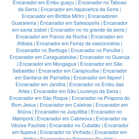
Encanador em Embu guaçu
|
Encanador no Taboao
da Serra
|
Encanador em itapecerica da Serra
|
Encanador em Biritiba Mirim
|
Encanadoren
Guararema
|
Encanador em Salesopolis
|
Encanador
em santa izabel
|
Encanador no rio grande da serra
|
Encanador em Franco da Rocha
|
Encanador em
Atibaia
|
Encanador em Ferraz de vasconcelos
|
Encanador no Bertioga
|
Encanador no Peruibe
|
Encanador em Caraguatatuba
|
Encanador no Guaruja
|
Encanador em Mongagua
|
Encanador em São
Sebastião
|
Encanador em Carapicuiba
|
Encanador
em Santana de Parnaiba
|
Encanador em Itapevi
|
Encanador em Jandira
|
Encanador no Embu das
Artes
|
Encanador em São Lourenço da Serra
|
Encanador em São Roque
|
Encanador na Pirapora do
Bom Jesus
|
Encanador em Caieiras
|
Encanador em
Ibiúna
|
Encanador no Juquitiba
|
Encanador no
Mairiporã
|
Encanador em Cabreúva
|
Encanador na
Várzea Paulista
|
Encanador no Cubatão
|
Encanador
em Itupeva
|
Encanador no Vinhedo
|
Encanador em
Itatiba
|
Encanador na Bragança Paulista
|