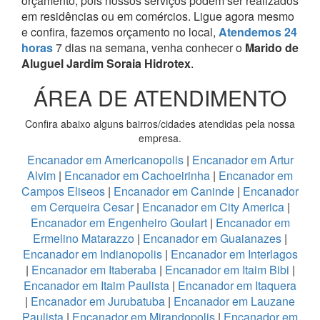
orçamento, pois nossos serviços podem ser realizados
em residências ou em comércios.
Ligue agora mesmo
e confira, fazemos orçamento no local,
Atendemos 24
horas
7 dias na semana, venha conhecer o
Marido de
Aluguel Jardim Soraia Hidrotex
.
ÁREA DE ATENDIMENTO
Confira abaixo alguns bairros/cidades atendidas pela nossa
empresa.
Encanador em Americanopolis
|
Encanador em Artur
Alvim
|
Encanador em Cachoeirinha
|
Encanador em
Campos Eliseos
|
Encanador em Caninde
|
Encanador
em Cerqueira Cesar
|
Encanador em City America
|
Encanador em Engenheiro Goulart
|
Encanador em
Ermelino Matarazzo
|
Encanador em Guaianazes
|
Encanador em Indianopolis
|
Encanador em Interlagos
|
Encanador em Itaberaba
|
Encanador em Itaim Bibi
|
Encanador em Itaim Paulista
|
Encanador em Itaquera
|
Encanador em Jurubatuba
|
Encanador em Lauzane
Paulista
|
Encanador em Mirandopolis
|
Encanador em