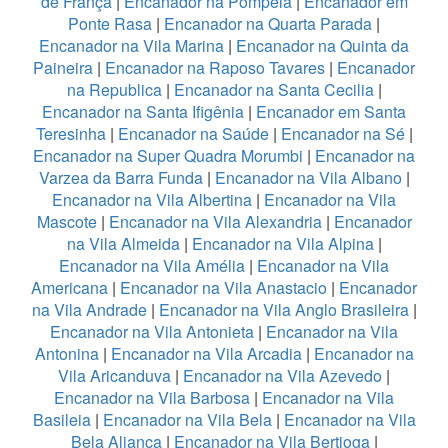
de França
|
Encanador na Pompeia
|
Encanador em
Ponte Rasa
|
Encanador na Quarta Parada
|
Encanador na Vila Marina
|
Encanador na Quinta da
Paineira
|
Encanador na Raposo Tavares
|
Encanador
na Republica
|
Encanador na Santa Cecilia
|
Encanador na Santa Ifigênia
|
Encanador em Santa
Teresinha
|
Encanador na Saúde
|
Encanador na Sé
|
Encanador na Super Quadra Morumbi
|
Encanador na
Varzea da Barra Funda
|
Encanador na Vila Albano
|
Encanador na Vila Albertina
|
Encanador na Vila
Mascote
|
Encanador na Vila Alexandria
|
Encanador
na Vila Almeida
|
Encanador na Vila Alpina
|
Encanador na Vila Amélia
|
Encanador na Vila
Americana
|
Encanador na Vila Anastacio
|
Encanador
na Vila Andrade
|
Encanador na Vila Anglo Brasileira
|
Encanador na Vila Antonieta
|
Encanador na Vila
Antonina
|
Encanador na Vila Arcadia
|
Encanador na
Vila Aricanduva
|
Encanador na Vila Azevedo
|
Encanador na Vila Barbosa
|
Encanador na Vila
Basileia
|
Encanador na Vila Bela
|
Encanador na Vila
Bela Aliança
|
Encanador na Vila Bertioga
|