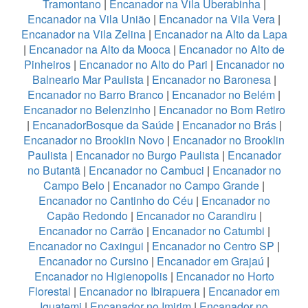
Tramontano
|
Encanador na Vila Uberabinha
|
Encanador na Vila União
|
Encanador na Vila Vera
|
Encanador na Vila Zelina
|
Encanador na Alto da Lapa
|
Encanador na Alto da Mooca
|
Encanador no Alto de
Pinheiros
|
Encanador no Alto do Pari
|
Encanador no
Balneario Mar Paulista
|
Encanador no Baronesa
|
Encanador no Barro Branco
|
Encanador no Belém
|
Encanador no Belenzinho
|
Encanador no Bom Retiro
|
EncanadorBosque da Saúde
|
Encanador no Brás
|
Encanador no Brooklin Novo
|
Encanador no Brooklin
Paulista
|
Encanador no Burgo Paulista
|
Encanador
no Butantã
|
Encanador no Cambuci
|
Encanador no
Campo Belo
|
Encanador no Campo Grande
|
Encanador no Cantinho do Céu
|
Encanador no
Capão Redondo
|
Encanador no Carandiru
|
Encanador no Carrão
|
Encanador no Catumbi
|
Encanador no Caxingui
|
Encanador no Centro SP
|
Encanador no Cursino
|
Encanador em Grajaú
|
Encanador no Higienopolis
|
Encanador no Horto
Florestal
|
Encanador no Ibirapuera
|
Encanador em
Iguatemi
|
Encanador no Imirim
|
Encanador no