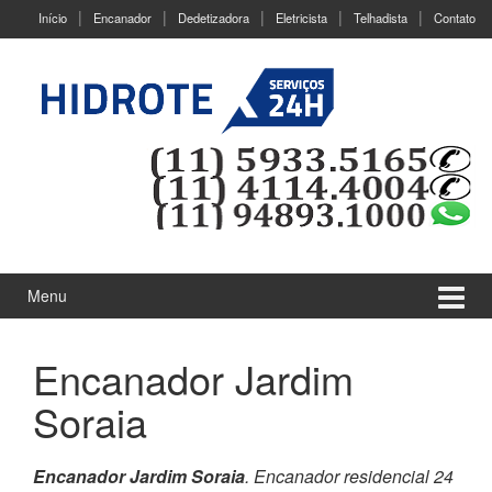
Ir
Pular
Início
Encanador
Dedetizadora
Eletricista
Telhadista
Contato
para
para
o
menu
Conteúdo
principal
Menu
Encanador Jardim
Soraia
Encanador Jardim Soraia
. Encanador residencial 24