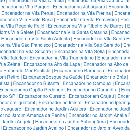
ião
|
Encanador na Vila Olimpia
|
Encanador na Vila Oratório
|
E
canador na Vila Parque
|
Encanador na Jabaquara
|
Encanador
|
Encanador na Vila Perus
|
Encanador na Vila Pierina
|
Encanad
nador na Vila Ponte Rasa
|
Encanador na Vila Primavera
|
Enca
a Vila Regente Feijó
|
Encanador na Vila Ribeiro de Barros
|
E
orns Vila Salete
|
Encanador na Vila Santa Catarina
|
Encanado
|
Encanador na Vila Santo Antonio
|
Encanador na Vila Santo E
r na Vila São Francisco
|
Encanador na Vila São Geraldo
|
Enc
canador na Vila Socorro
|
Encanador na Vila Sofia
|
Encanador
Vila Talarico
|
Encanador na Vila Tramontano
|
Encanador na V
ila Zelina
|
Encanador na Alto da Lapa
|
Encanador na Alto da
 Balneario Mar Paulista
|
Encanador no Baronesa
|
Encanador
om Retiro
|
EncanadorBosque da Saúde
|
Encanador no Brás
|
lista
|
Encanador no Butantã
|
Encanador no Cambuci
|
Encana
Encanador no Capão Redondo
|
Encanador no Carandiru
|
Enc
ntro SP
|
Encanador no Cursino
|
Encanador em Grajaú
|
Encan
ador em Iguatemi
|
Encanador no Imirim
|
Encanador no Ipirang
no Jaguaré
|
Encanador no Jardim Adutora
|
Encanador no Jard
r no Jardim America da Penha
|
Encanador no Jardim Analia 
 Jardim Ângela
|
Encanador no Jardim Anhangüera
|
Encanado
|
Encanador no Jardim Avelino
|
Encanador no Jardim Avenida