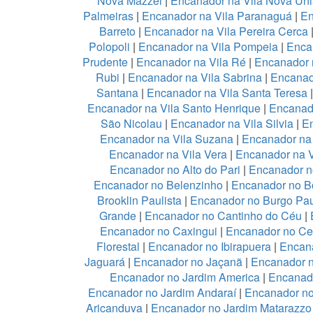
Nova Mazzei
|
Encanador na Vila Nova Un
Palmeiras
|
Encanador na Vila Paranaguá
|
En
Barreto
|
Encanador na Vila Pereira Cerca
Polopoli
|
Encanador na Vila Pompeia
|
Enca
Prudente
|
Encanador na Vila Ré
|
Encanador n
Rubi
|
Encanador na Vila Sabrina
|
Encanad
Santana
|
Encanador na Vila Santa Teresa
Encanador na Vila Santo Henrique
|
Encanado
São Nicolau
|
Encanador na Vila Silvia
|
En
Encanador na Vila Suzana
|
Encanador na 
Encanador na Vila Vera
|
Encanador na V
Encanador no Alto do Pari
|
Encanador no
Encanador no Belenzinho
|
Encanador no B
Brooklin Paulista
|
Encanador no Burgo Pau
Grande
|
Encanador no Cantinho do Céu
|
Encanador no Caxingui
|
Encanador no Ce
Florestal
|
Encanador no Ibirapuera
|
Encan
Jaguará
|
Encanador no Jaçanã
|
Encanador 
Encanador no Jardim America
|
Encanado
Encanador no Jardim Andaraí
|
Encanador no
Aricanduva
|
Encanador no Jardim Matarazzo