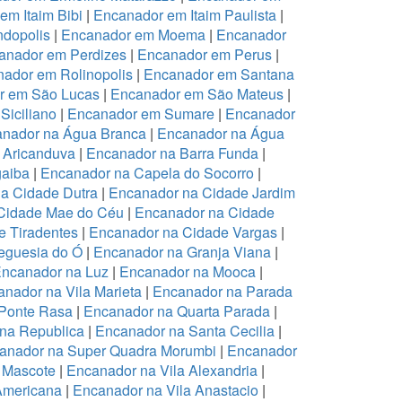
em Itaim Bibi
|
Encanador em Itaim Paulista
|
dopolis
|
Encanador em Moema
|
Encanador
anador em Perdizes
|
Encanador em Perus
|
ador em Rolinopolis
|
Encanador em Santana
r em São Lucas
|
Encanador em São Mateus
|
Siciliano
|
Encanador em Sumare
|
Encanador
nador na Água Branca
|
Encanador na Água
 Aricanduva
|
Encanador na Barra Funda
|
aiba
|
Encanador na Capela do Socorro
|
a Cidade Dutra
|
Encanador na Cidade Jardim
Cidade Mae do Céu
|
Encanador na Cidade
 Tiradentes
|
Encanador na Cidade Vargas
|
eguesia do Ó
|
Encanador na Granja Viana
|
ncanador na Luz
|
Encanador na Mooca
|
nador na Vila Marieta
|
Encanador na Parada
Ponte Rasa
|
Encanador na Quarta Parada
|
na Republica
|
Encanador na Santa Cecilia
|
anador na Super Quadra Morumbi
|
Encanador
 Mascote
|
Encanador na Vila Alexandria
|
Americana
|
Encanador na Vila Anastacio
|