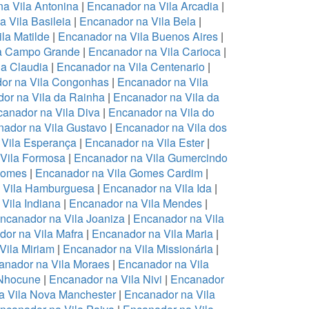
a Vila Antonina
|
Encanador na Vila Arcadia
|
 Vila Basileia
|
Encanador na Vila Bela
|
la Matilde
|
Encanador na Vila Buenos Aires
|
la Campo Grande
|
Encanador na Vila Carioca
|
la Claudia
|
Encanador na Vila Centenario
|
or na Vila Congonhas
|
Encanador na Vila
or na Vila da Rainha
|
Encanador na Vila da
anador na Vila Diva
|
Encanador na Vila do
ador na Vila Gustavo
|
Encanador na Vila dos
 Vila Esperança
|
Encanador na Vila Ester
|
Vila Formosa
|
Encanador na Vila Gumercindo
Gomes
|
Encanador na Vila Gomes Cardim
|
 Vila Hamburguesa
|
Encanador na Vila Ida
|
Vila Indiana
|
Encanador na Vila Mendes
|
ncanador na Vila Joaniza
|
Encanador na Vila
or na Vila Mafra
|
Encanador na Vila Maria
|
Vila Miriam
|
Encanador na Vila Missionária
|
anador na Vila Moraes
|
Encanador na Vila
 Nhocune
|
Encanador na Vila Nivi
|
Encanador
a Vila Nova Manchester
|
Encanador na Vila