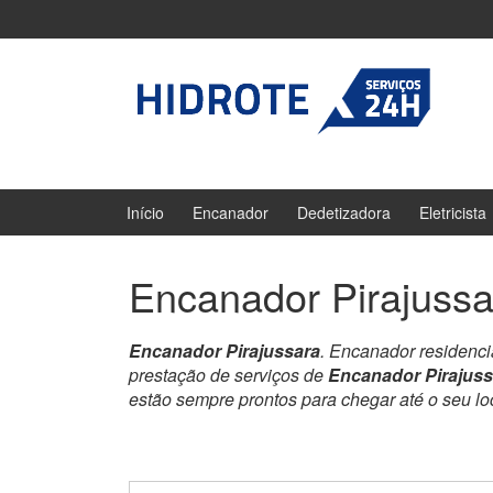
Ir
Pular
para
para
o
menu
Conteúdo
principal
Início
Encanador
Dedetizadora
Eletricista
Encanador Pirajussa
Encanador Pirajussara
. Encanador residenci
prestação de serviços de
Encanador Pirajuss
estão sempre prontos para chegar até o seu l