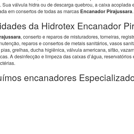
 Sua válvula hidra ou de descarga quebrou, a caixa acoplada es
zada em consertos de todas as marcas
Encanador Pirajussara
.
idades da Hidrotex Encanador Pi
rajussara
, conserto e reparos de misturadores, torneiras, reg
enção, reparos e consertos de metais sanitários, vasos sanitár
pias, grelhas, ducha higiênica, válvula americana, sifão, vazam
icas. A desinfecção e limpeza das caixas d’água, reservatórios e
térias.
ímos encanadores Especializad