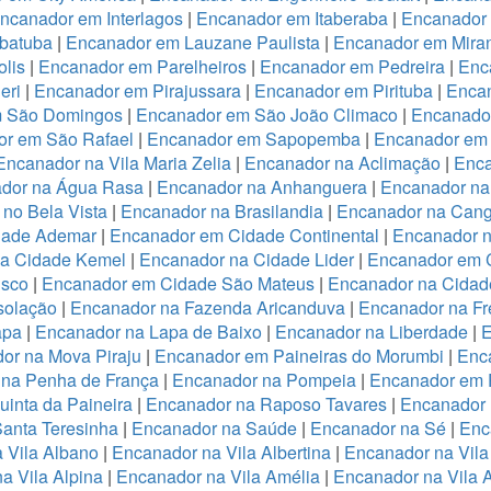
ncanador em Interlagos
|
Encanador em Itaberaba
|
Encanador 
batuba
|
Encanador em Lauzane Paulista
|
Encanador em Miran
lis
|
Encanador em Parelheiros
|
Encanador em Pedreira
|
Enc
eri
|
Encanador em Pirajussara
|
Encanador em Pirituba
|
Encan
m São Domingos
|
Encanador em São João Climaco
|
Encanado
or em São Rafael
|
Encanador em Sapopemba
|
Encanador em 
Encanador na Vila Maria Zelia
|
Encanador na Aclimação
|
Enca
dor na Água Rasa
|
Encanador na Anhanguera
|
Encanador na
no Bela Vista
|
Encanador na Brasilandia
|
Encanador na Cang
dade Ademar
|
Encanador em Cidade Continental
|
Encanador n
na Cidade Kemel
|
Encanador na Cidade Lider
|
Encanador em 
isco
|
Encanador em Cidade São Mateus
|
Encanador na Cidade
solação
|
Encanador na Fazenda Aricanduva
|
Encanador na Fr
apa
|
Encanador na Lapa de Baixo
|
Encanador na Liberdade
|
E
or na Mova Piraju
|
Encanador em Paineiras do Morumbi
|
Enca
 na Penha de França
|
Encanador na Pompeia
|
Encanador em 
inta da Paineira
|
Encanador na Raposo Tavares
|
Encanador 
anta Teresinha
|
Encanador na Saúde
|
Encanador na Sé
|
Enc
 Vila Albano
|
Encanador na Vila Albertina
|
Encanador na Vila
a Vila Alpina
|
Encanador na Vila Amélia
|
Encanador na Vila 