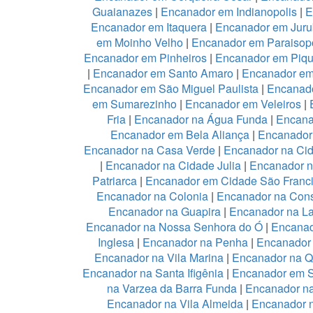
Guaianazes
|
Encanador em Indianopolis
|
E
Encanador em Itaquera
|
Encanador em Juru
em Moinho Velho
|
Encanador em Paraisopo
Encanador em Pinheiros
|
Encanador em Piqu
|
Encanador em Santo Amaro
|
Encanador e
Encanador em São Miguel Paulista
|
Encanad
em Sumarezinho
|
Encanador em Veleiros
|
Fria
|
Encanador na Água Funda
|
Encana
Encanador em Bela Aliança
|
Encanador 
Encanador na Casa Verde
|
Encanador na Ci
|
Encanador na Cidade Julia
|
Encanador 
Patriarca
|
Encanador em Cidade São Franc
Encanador na Colonia
|
Encanador na Con
Encanador na Guapira
|
Encanador na L
Encanador na Nossa Senhora do Ó
|
Encanad
Inglesa
|
Encanador na Penha
|
Encanador
Encanador na Vila Marina
|
Encanador na Qu
Encanador na Santa Ifigênia
|
Encanador em S
na Varzea da Barra Funda
|
Encanador na
Encanador na Vila Almeida
|
Encanador n