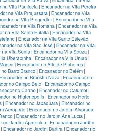
ncanador na Vila Paiva
|
Encanador na Vila
 na Vila Pauliceia
|
Encanador na Vila Pereira
or na Vila Pirajussara
|
Encanador na Vila
nador na Vila Progredior
|
Encanador na Vila
ncanador na Vila Romana
|
Encanador na Vila
r na Vila Santa Eulalia
|
Encanador na Vila
stefano
|
Encanador na Vila Santo Estevão
|
anador na Vila São José
|
Encanador na Vila
 na Vila Sonia
|
Encanador na Vila Souza
|
ila Uberabinha
|
Encanador na Vila União
|
 Mooca
|
Encanador no Alto de Pinheiros
|
 no Barro Branco
|
Encanador no Belém
|
Encanador no Brooklin Novo
|
Encanador no
dor no Campo Belo
|
Encanador no Campo
anador no Carrão
|
Encanador no Catumbi
|
ador no Higienopolis
|
Encanador no Horto
a
|
Encanador no Jabaquara
|
Encanador no
im Aeroporto
|
Encanador no Jardim Alvorada
|
Franco
|
Encanador no Jardim Ana Lucia
|
r no Jardim Aparecida
|
Encanador no Jardim
|
Encanador no Jardim Bartira
|
Encanador no