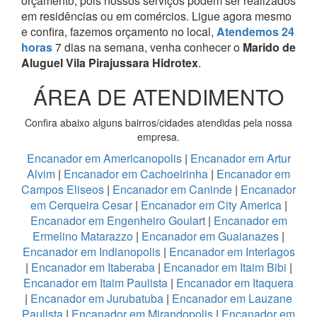
orçamento, pois nossos serviços podem ser realizados
em residências ou em comércios.
Ligue agora mesmo
e confira, fazemos orçamento no local,
Atendemos 24
horas
7 dias na semana, venha conhecer o
Marido de
Aluguel Vila Pirajussara Hidrotex
.
ÁREA DE ATENDIMENTO
Confira abaixo alguns bairros/cidades atendidas pela nossa
empresa.
Encanador em Americanopolis
|
Encanador em Artur
Alvim
|
Encanador em Cachoeirinha
|
Encanador em
Campos Eliseos
|
Encanador em Caninde
|
Encanador
em Cerqueira Cesar
|
Encanador em City America
|
Encanador em Engenheiro Goulart
|
Encanador em
Ermelino Matarazzo
|
Encanador em Guaianazes
|
Encanador em Indianopolis
|
Encanador em Interlagos
|
Encanador em Itaberaba
|
Encanador em Itaim Bibi
|
Encanador em Itaim Paulista
|
Encanador em Itaquera
|
Encanador em Jurubatuba
|
Encanador em Lauzane
Paulista
|
Encanador em Mirandopolis
|
Encanador em