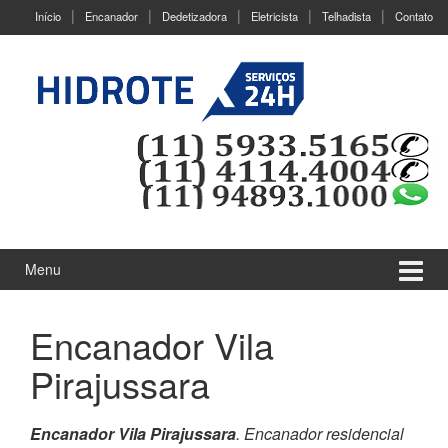
Ir
Pular
Início
Encanador
Dedetizadora
Eletricista
Telhadista
Contato
para
para
o
menu
Conteúdo
principal
Menu
Encanador Vila
Pirajussara
Encanador Vila Pirajussara
. Encanador residencial