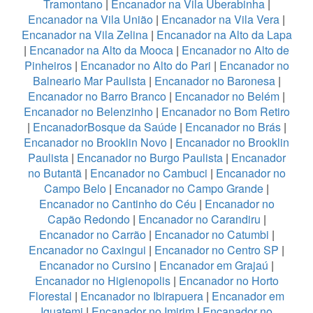
Tramontano
|
Encanador na Vila Uberabinha
|
Encanador na Vila União
|
Encanador na Vila Vera
|
Encanador na Vila Zelina
|
Encanador na Alto da Lapa
|
Encanador na Alto da Mooca
|
Encanador no Alto de
Pinheiros
|
Encanador no Alto do Pari
|
Encanador no
Balneario Mar Paulista
|
Encanador no Baronesa
|
Encanador no Barro Branco
|
Encanador no Belém
|
Encanador no Belenzinho
|
Encanador no Bom Retiro
|
EncanadorBosque da Saúde
|
Encanador no Brás
|
Encanador no Brooklin Novo
|
Encanador no Brooklin
Paulista
|
Encanador no Burgo Paulista
|
Encanador
no Butantã
|
Encanador no Cambuci
|
Encanador no
Campo Belo
|
Encanador no Campo Grande
|
Encanador no Cantinho do Céu
|
Encanador no
Capão Redondo
|
Encanador no Carandiru
|
Encanador no Carrão
|
Encanador no Catumbi
|
Encanador no Caxingui
|
Encanador no Centro SP
|
Encanador no Cursino
|
Encanador em Grajaú
|
Encanador no Higienopolis
|
Encanador no Horto
Florestal
|
Encanador no Ibirapuera
|
Encanador em
Iguatemi
|
Encanador no Imirim
|
Encanador no