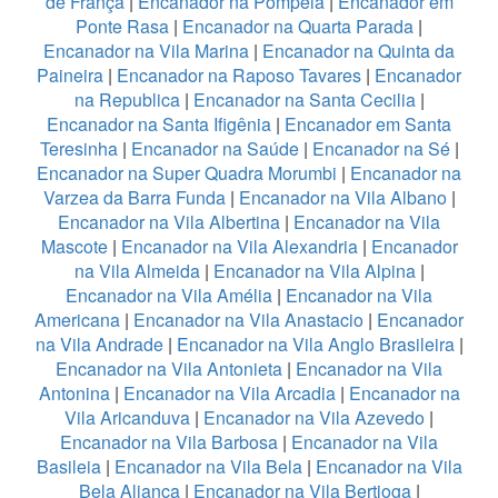
de França
|
Encanador na Pompeia
|
Encanador em
Ponte Rasa
|
Encanador na Quarta Parada
|
Encanador na Vila Marina
|
Encanador na Quinta da
Paineira
|
Encanador na Raposo Tavares
|
Encanador
na Republica
|
Encanador na Santa Cecilia
|
Encanador na Santa Ifigênia
|
Encanador em Santa
Teresinha
|
Encanador na Saúde
|
Encanador na Sé
|
Encanador na Super Quadra Morumbi
|
Encanador na
Varzea da Barra Funda
|
Encanador na Vila Albano
|
Encanador na Vila Albertina
|
Encanador na Vila
Mascote
|
Encanador na Vila Alexandria
|
Encanador
na Vila Almeida
|
Encanador na Vila Alpina
|
Encanador na Vila Amélia
|
Encanador na Vila
Americana
|
Encanador na Vila Anastacio
|
Encanador
na Vila Andrade
|
Encanador na Vila Anglo Brasileira
|
Encanador na Vila Antonieta
|
Encanador na Vila
Antonina
|
Encanador na Vila Arcadia
|
Encanador na
Vila Aricanduva
|
Encanador na Vila Azevedo
|
Encanador na Vila Barbosa
|
Encanador na Vila
Basileia
|
Encanador na Vila Bela
|
Encanador na Vila
Bela Aliança
|
Encanador na Vila Bertioga
|