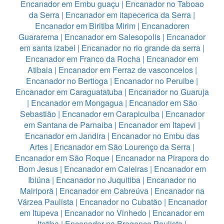
Encanador em Embu guaçu
|
Encanador no Taboao
da Serra
|
Encanador em itapecerica da Serra
|
Encanador em Biritiba Mirim
|
Encanadoren
Guararema
|
Encanador em Salesopolis
|
Encanador
em santa izabel
|
Encanador no rio grande da serra
|
Encanador em Franco da Rocha
|
Encanador em
Atibaia
|
Encanador em Ferraz de vasconcelos
|
Encanador no Bertioga
|
Encanador no Peruibe
|
Encanador em Caraguatatuba
|
Encanador no Guaruja
|
Encanador em Mongagua
|
Encanador em São
Sebastião
|
Encanador em Carapicuiba
|
Encanador
em Santana de Parnaiba
|
Encanador em Itapevi
|
Encanador em Jandira
|
Encanador no Embu das
Artes
|
Encanador em São Lourenço da Serra
|
Encanador em São Roque
|
Encanador na Pirapora do
Bom Jesus
|
Encanador em Caieiras
|
Encanador em
Ibiúna
|
Encanador no Juquitiba
|
Encanador no
Mairiporã
|
Encanador em Cabreúva
|
Encanador na
Várzea Paulista
|
Encanador no Cubatão
|
Encanador
em Itupeva
|
Encanador no Vinhedo
|
Encanador em
Itatiba
|
Encanador na Bragança Paulista
|