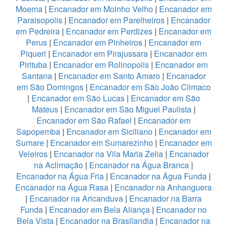
Moema
|
Encanador em Moinho Velho
|
Encanador em
Paraisopolis
|
Encanador em Parelheiros
|
Encanador
em Pedreira
|
Encanador em Perdizes
|
Encanador em
Perus
|
Encanador em Pinheiros
|
Encanador em
Piqueri
|
Encanador em Pirajussara
|
Encanador em
Pirituba
|
Encanador em Rolinopolis
|
Encanador em
Santana
|
Encanador em Santo Amaro
|
Encanador
em São Domingos
|
Encanador em São João Climaco
|
Encanador em São Lucas
|
Encanador em São
Mateus
|
Encanador em São Miguel Paulista
|
Encanador em São Rafael
|
Encanador em
Sapopemba
|
Encanador em Siciliano
|
Encanador em
Sumare
|
Encanador em Sumarezinho
|
Encanador em
Veleiros
|
Encanador na Vila Maria Zelia
|
Encanador
na Aclimação
|
Encanador na Água Branca
|
Encanador na Água Fria
|
Encanador na Água Funda
|
Encanador na Água Rasa
|
Encanador na Anhanguera
|
Encanador na Aricanduva
|
Encanador na Barra
Funda
|
Encanador em Bela Aliança
|
Encanador no
Bela Vista
|
Encanador na Brasilandia
|
Encanador na