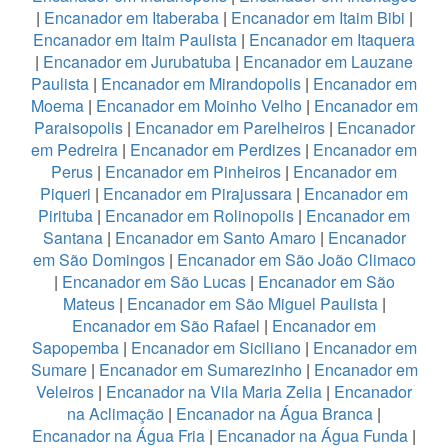
|
Encanador em Itaberaba
|
Encanador em Itaim Bibi
|
Encanador em Itaim Paulista
|
Encanador em Itaquera
|
Encanador em Jurubatuba
|
Encanador em Lauzane
Paulista
|
Encanador em Mirandopolis
|
Encanador em
Moema
|
Encanador em Moinho Velho
|
Encanador em
Paraisopolis
|
Encanador em Parelheiros
|
Encanador
em Pedreira
|
Encanador em Perdizes
|
Encanador em
Perus
|
Encanador em Pinheiros
|
Encanador em
Piqueri
|
Encanador em Pirajussara
|
Encanador em
Pirituba
|
Encanador em Rolinopolis
|
Encanador em
Santana
|
Encanador em Santo Amaro
|
Encanador
em São Domingos
|
Encanador em São João Climaco
|
Encanador em São Lucas
|
Encanador em São
Mateus
|
Encanador em São Miguel Paulista
|
Encanador em São Rafael
|
Encanador em
Sapopemba
|
Encanador em Siciliano
|
Encanador em
Sumare
|
Encanador em Sumarezinho
|
Encanador em
Veleiros
|
Encanador na Vila Maria Zelia
|
Encanador
na Aclimação
|
Encanador na Água Branca
|
Encanador na Água Fria
|
Encanador na Água Funda
|