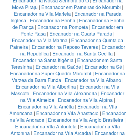
Encanador na Nossa Senhora do Ó
|
Encanador na
Mova Piraju
|
Encanador em Paineiras do Morumbi
|
Encanador na Vila Marieta
|
Encanador na Parada
Inglesa
|
Encanador na Penha
|
Encanador na Penha
de França
|
Encanador na Pompeia
|
Encanador em
Ponte Rasa
|
Encanador na Quarta Parada
|
Encanador na Vila Marina
|
Encanador na Quinta da
Paineira
|
Encanador na Raposo Tavares
|
Encanador
na Republica
|
Encanador na Santa Cecilia
|
Encanador na Santa Ifigênia
|
Encanador em Santa
Teresinha
|
Encanador na Saúde
|
Encanador na Sé
|
Encanador na Super Quadra Morumbi
|
Encanador na
Varzea da Barra Funda
|
Encanador na Vila Albano
|
Encanador na Vila Albertina
|
Encanador na Vila
Mascote
|
Encanador na Vila Alexandria
|
Encanador
na Vila Almeida
|
Encanador na Vila Alpina
|
Encanador na Vila Amélia
|
Encanador na Vila
Americana
|
Encanador na Vila Anastacio
|
Encanador
na Vila Andrade
|
Encanador na Vila Anglo Brasileira
|
Encanador na Vila Antonieta
|
Encanador na Vila
Antonina
|
Encanador na Vila Arcadia
|
Encanador na