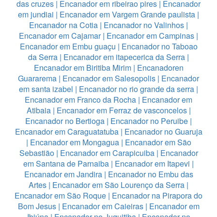
das cruzes
|
Encanador em ribeirao pires
|
Encanador
em jundiai
|
Encanador em Vargem Grande paulista
|
Encanador na Cotia
|
Encanador no Valinhos
|
Encanador em Cajamar
|
Encanador em Campinas
|
Encanador em Embu guaçu
|
Encanador no Taboao
da Serra
|
Encanador em itapecerica da Serra
|
Encanador em Biritiba Mirim
|
Encanadoren
Guararema
|
Encanador em Salesopolis
|
Encanador
em santa izabel
|
Encanador no rio grande da serra
|
Encanador em Franco da Rocha
|
Encanador em
Atibaia
|
Encanador em Ferraz de vasconcelos
|
Encanador no Bertioga
|
Encanador no Peruibe
|
Encanador em Caraguatatuba
|
Encanador no Guaruja
|
Encanador em Mongagua
|
Encanador em São
Sebastião
|
Encanador em Carapicuiba
|
Encanador
em Santana de Parnaiba
|
Encanador em Itapevi
|
Encanador em Jandira
|
Encanador no Embu das
Artes
|
Encanador em São Lourenço da Serra
|
Encanador em São Roque
|
Encanador na Pirapora do
Bom Jesus
|
Encanador em Caieiras
|
Encanador em
Ibiúna
|
Encanador no Juquitiba
|
Encanador no