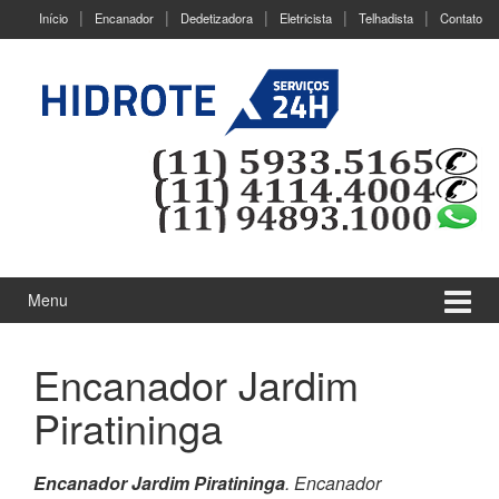
Ir
Pular
Início
Encanador
Dedetizadora
Eletricista
Telhadista
Contato
para
para
o
menu
Conteúdo
principal
Menu
Encanador Jardim
Piratininga
Encanador Jardim Piratininga
. Encanador