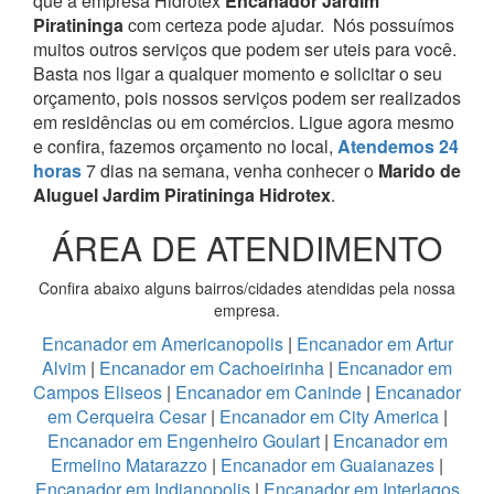
que a empresa Hidrotex
Encanador Jardim
Piratininga
com certeza pode ajudar.
Nós possuímos
muitos outros serviços que podem ser uteis para você.
Basta nos ligar a qualquer momento e solicitar o seu
orçamento, pois nossos serviços podem ser realizados
em residências ou em comércios.
Ligue agora mesmo
e confira, fazemos orçamento no local,
Atendemos 24
horas
7 dias na semana, venha conhecer o
Marido de
Aluguel Jardim Piratininga Hidrotex
.
ÁREA DE ATENDIMENTO
Confira abaixo alguns bairros/cidades atendidas pela nossa
empresa.
Encanador em Americanopolis
|
Encanador em Artur
Alvim
|
Encanador em Cachoeirinha
|
Encanador em
Campos Eliseos
|
Encanador em Caninde
|
Encanador
em Cerqueira Cesar
|
Encanador em City America
|
Encanador em Engenheiro Goulart
|
Encanador em
Ermelino Matarazzo
|
Encanador em Guaianazes
|
Encanador em Indianopolis
|
Encanador em Interlagos